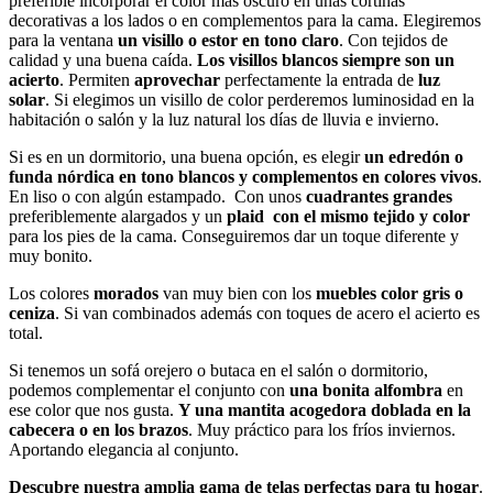
preferible incorporar el color más oscuro en unas cortinas
decorativas a los lados o en complementos para la cama. Elegiremos
para la ventana
un visillo o estor en tono claro
. Con tejidos de
calidad y una buena caída.
Los visillos blancos
siempre son un
acierto
. Permiten
aprovechar
perfectamente la entrada de
luz
solar
. Si elegimos un visillo de color perderemos luminosidad en la
habitación o salón y la luz natural los días de lluvia e invierno.
Si es en un dormitorio, una buena opción, es elegir
un edredón o
funda
nórdica en tono blancos y complementos en colores vivos
.
En liso o con algún estampado. Con unos
cuadrantes grandes
preferiblemente alargados y un
plaid con el mismo tejido y color
para los pies de la cama. Conseguiremos dar un toque diferente y
muy bonito.
Los colores
morados
van muy bien con los
muebles color gris o
ceniza
. Si van combinados además con toques de acero el acierto es
total.
Si tenemos un sofá orejero o butaca en el salón o dormitorio,
podemos complementar el conjunto con
una bonita alfombra
en
ese color que nos gusta.
Y una mantita acogedora doblada en la
cabecera o en los brazos
. Muy práctico para los fríos inviernos.
Aportando elegancia al conjunto.
Descubre nuestra amplia gama de telas perfectas para tu hogar
.