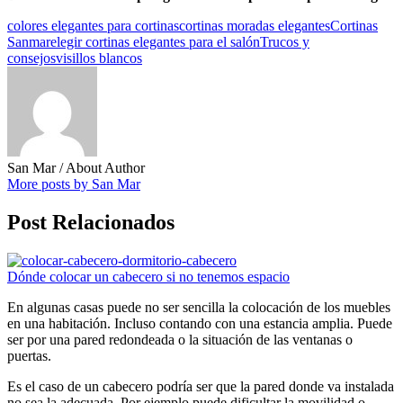
colores elegantes para cortinas
cortinas moradas elegantes
Cortinas
Sanmar
elegir cortinas elegantes para el salón
Trucos y
consejos
visillos blancos
San Mar
/ About Author
More posts by San Mar
Post Relacionados
Dónde colocar un cabecero si no tenemos espacio
En algunas casas puede no ser sencilla la colocación de los muebles
en una habitación. Incluso contando con una estancia amplia. Puede
ser por una pared redondeada o la situación de las ventanas o
puertas.
Es el caso de un cabecero podría ser que la pared donde va instalada
no sea la adecuada. Por ejemplo puede dificultar la movilidad o