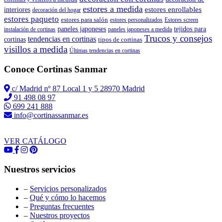
estores a medida
estores enrollables
interiores
decoración del hogar
estores paqueto
estores para salón
estores personalizados
Estores screen
paneles japoneses
tejidos para
instalación de cortinas
paneles japoneses a medida
Trucos y consejos
tendencias en cortinas
cortinas
tipos de cortinas
visillos a medida
Últimas tendencias en cortinas
Conoce Cortinas Sanmar
c/ Madrid nº 87 Local 1 y 5 28970 Madrid
91 498 08 97
699 241 888
info@cortinassanmar.es
VER CATÁLOGO
Nuestros servicios
–
Servicios personalizados
–
Qué y cómo lo hacemos
–
Preguntas frecuentes
–
Nuestros proyectos