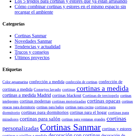
Los 5 tejidos para cortinas y estores que ya están arrasando
Cómo combinar cortinas y estores en el mismo espacio sin
recargar el ambiente
Categorías
Cortinas Sanmar
Novedades Sanmar
Tendencias y actualidad
Trucos y consejos
Últimos proyectos
Etiquetas
confección de
confección a medida
Color aguamarina
confección de cortinas
cortinas a medida
cortinas a medida
Consejos lavado
cortinas
cortinas a medida Madrid
cortinas blackout
Cortinas de terciopelo
cortinas
cortinas opacas
cortinas modernas
cortinas motorizadas
inteligentes
cortinas
cortinas para
opacas para dormitorio
cortinas para baños
cortinas para cocina
cortinas para dormitorios
dormitorio
cortinas para el hogar
cortinas para
cortinas
cortinas para salón
miradores
cortinas para ventanas grandes
Cortinas Sanmar
personalizadas
cortinas y estores
decoración con cortinas
cortinas y visillos a medida
decoración de