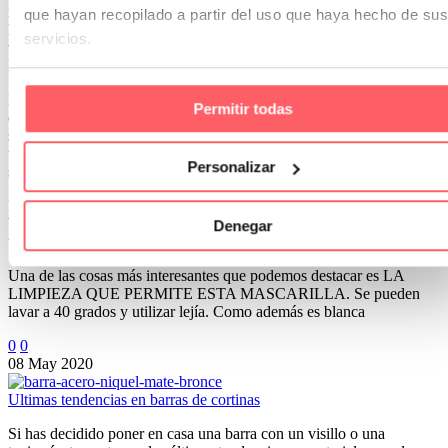
necesidad. Para evitar contagiarnos y contagiar a los demás. Por ello
que hayan recopilado a partir del uso que haya hecho de sus
la industria del textil se ha puesto a trabajar y hemos sacado a la
servicios.
venta una MASCARILLA DE TELA HIGIENICA.
REUTILIZABLE y LAVABLE.
La EMPRESA ESPAÑOLA COMERSAN es uno de los referentes
Permitir todas
en el sector del textil en nuestro país. Utilizando su experiencia en el
sector y las maquinarias avanzadas con las que contaba ha hecho
una reconversión para la fabricación de este producto y dar una
Personalizar
solución práctica y económica.
Esta mascarilla cumple con el test de respirabilidad y filtración
bacteriana de la ISO EN-14683:2019 TIPO 1. Está fabricado con
Denegar
una triple capa de tejidos 100 % polyester.
Una de las cosas más interesantes que podemos destacar es LA
LIMPIEZA QUE PERMITE ESTA MASCARILLA. Se pueden
lavar a 40 grados y utilizar lejía. Como además es blanca
0
0
08 May 2020
Ultimas tendencias en barras de cortinas
Si has decidido poner en casa una barra con un visillo o una