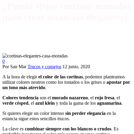
¿Puedo elegir cortinas moradas
para crear estancias elegantes?
0
Por San Mar
Trucos y consejos
12 junio, 2020
A la hora de elegir
el color de las
cortinas
, podemos planteamos
utilizar colores neutros como los tostados o los grises o
apostar por
un tono más atrevido
.
Colores tendencia
son el
morado nazareno
, el
rojo fresa
, el
verde
césped
, el
azul klein
y toda la gama de los
aguamarina
.
Si quieres elegir un color intenso
sin perder elegancia
en la
estancia sigue estos sencillos trucos.
La clave es
combinar siempre con los blancos o crudos
. Es