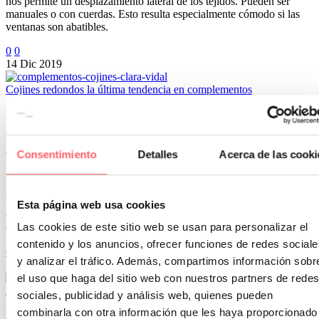
nos permite un desplazamiento lateral de los tejidos. Pueden ser
manuales o con cuerdas. Esto resulta especialmente cómodo si las
ventanas son abatibles.
0
0
14 Dic 2019
Cojines redondos la última tendencia en complementos
Los cojines son el complemento más fácil y económico para dar
personalidad con el textil a una estancia. Podemos conseguir un aire
renovado en cualquier dormitorio o salón con un cambio de los
cuadrantes.
Consentimiento
Detalles
Acerca de las cooki
El cojín redondo, un clásico que posiblemente lo viste en casa de tu
madre o abuela, ha vuelto. En todas sus versiones. La firma Clara
Vidal ha apostado esta nueva temporada por diferentes versiones de
Esta página web usa cookies
este clásico. Lo podemos encontrar redondo con un botón en medio.
Las cookies de este sitio web se usan para personalizar el
Confeccionado con tejidos aterciopelados y colores vibrantes.
contenido y los anuncios, ofrecer funciones de redes sociale
0
0
y analizar el tráfico. Además, compartimos información sobr
17 Jul 2020
el uso que haga del sitio web con nuestros partners de redes
MASCARILLA higienica reutilizable ANTICOVID-19
sociales, publicidad y análisis web, quienes pueden
combinarla con otra información que les haya proporcionado
Llevar mascarilla a partir de ahora se ha convertido en una