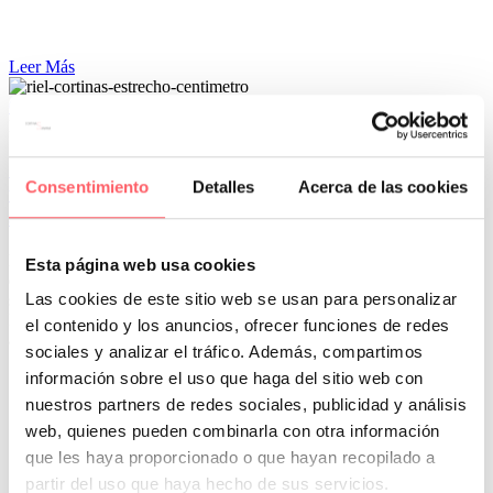
Leer Más
0
0
Por San Mar
Últimos proyectos
11 May:
Poco espacio entre el techo y la ventana en
Consentimiento
Detalles
Acerca de las cookies
una casa de Madrid ¿Qué cortina o estor es
adecuado?
Hay dificultades añadidas en algunas ventanas a la hora de decidir
Esta página web usa cookies
qué es lo más adecuado. Si tienes problemas de espacio te interesa
Las cookies de este sitio web se usan para personalizar
saber cuáles son las diferentes opciones que hay en el mercado.
Para cubrir con un visillo o cortina la ventana tenemos un riel de
el contenido y los anuncios, ofrecer funciones de redes
aluminio de menos de 1 centímetro de ancho.
sociales y analizar el tráfico. Además, compartimos
información sobre el uso que haga del sitio web con
nuestros partners de redes sociales, publicidad y análisis
web, quienes pueden combinarla con otra información
que les haya proporcionado o que hayan recopilado a
partir del uso que haya hecho de sus servicios.