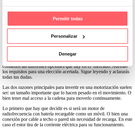
Leer Más
Permitir todas
0
0
Por San Mar
Últimos proyectos
Personalizar
15 Nov:
tipos de estores motorizados y sus
características más importantes
Denegar
Si estás dudando entre un estor manual y una motorización te
contamos las diferentes opciones que hay en el mercado. Además
los requisitos para una elección acertada. Sigue leyendo y aclararás
todas tus dudas.
Las dos razones principales para invertir en una motorización suelen
ser: un tamaño importante que lo hacen pesado en el movimiento. O
bien tener mal acceso a la cadena para moverlo continuamente.
Lo primero que hay que decidir es si será un motor de
radiofrecuencia con batería recargable como un móvil. O bien una
conexión por cable a techo o pared sin necesidad de recarga. En este
caso el estor tira de la corriente eléctrica para su funcionamiento.