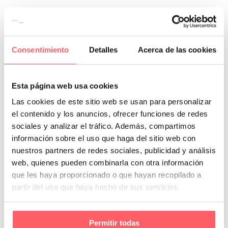
Leer Más
Consentimiento
Detalles
Acerca de las cookies
Esta página web usa cookies
0
0
Por San Mar
Tendencias y actualidad
Las cookies de este sitio web se usan para personalizar
13 Jun:
¿Qué tipo de cortinas son mejores para
el contenido y los anuncios, ofrecer funciones de redes
ventanas grandes o miradores?
sociales y analizar el tráfico. Además, compartimos
información sobre el uso que haga del sitio web con
Las ventanas grandes y los miradores tienen un protagonismo
nuestros partners de redes sociales, publicidad y análisis
especial en el diseño de interiores. No solo aportan amplitud visual,
web, quienes pueden combinarla con otra información
…
que les haya proporcionado o que hayan recopilado a
partir del uso que haya hecho de sus servicios.
Permitir todas