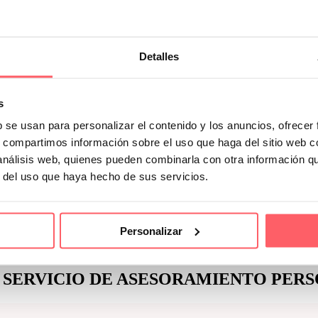
iles. Muy útil para los más pequeños. Cuando en el momento de la siesta n
Detalles
da visillos, cortinas, estores, enrollables, verticales, noche y día…. 
s
b se usan para personalizar el contenido y los anuncios, ofrecer
s, compartimos información sobre el uso que haga del sitio web 
 análisis web, quienes pueden combinarla con otra información q
. Toma de medidas, elección de tejidos o textiles, asesoramiento persona
r del uso que haya hecho de sus servicios.
Personalizar
ué opinan nuestros clientes
DE NOSOTRO
 SERVICIO DE
ASESORAMIENTO PERS