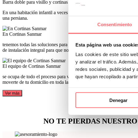
Barra doble para visillo y cortinas
En una habitación infantil a veces es necesario esas dos capas de text
una persiana.
Consentimiento
En Cortinas Sanmar
tenemos todas las soluciones para tus ventanas. Confeccionamos a medi
Esta página web usa cookie
de instalación integral para que no tengas que preocuparte de nada
Las cookies de este sitio we
y analizar el tráfico. Ademá
El equipo de Cortinas Sanmar
redes sociales, publicidad y
se ocupa de todo el proceso para vestir todas las ventanas de tu hogar
que hayan recopilado a parti
moverte de tu domicilio en toda la Comunidad de Madrid
Ver más
Denegar
¿Q
NO TE PIERDAS NUESTRO