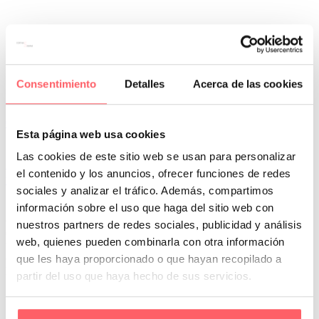
Consentimiento
Detalles
Acerca de las cookies
Leer Más
0
0
Esta página web usa cookies
Por San Mar
Cortinas Sanmar
Las cookies de este sitio web se usan para personalizar
12 Jun:
Por qué Cortinas Sanmar es la empresa de
el contenido y los anuncios, ofrecer funciones de redes
referencia en confección textil a medida en Madrid
sociales y analizar el tráfico. Además, compartimos
Elegir cortinas, visillos o estores a medida no debería ser una
información sobre el uso que haga del sitio web con
decisión improvisada, influyen en cómo se vive cada estancia cada
nuestros partners de redes sociales, publicidad y análisis
día. Por eso, confiar en una empresa de referencia en confección
web, quienes pueden combinarla con otra información
textil a medida en Madrid no es solo una cuestión estética. Es una
decisión que afecta al confort, al resultado final y a la durabilidad de
que les haya proporcionado o que hayan recopilado a
la inversión.
partir del uso que haya hecho de sus servicios.