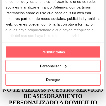
el contenido y los anuncios, ofrecer funciones de redes
Facilitando la apertura de la ventana
sociales y analizar el tráfico. Además, compartimos
información sobre el uso que haga del sitio web con
Una buena idea: nueva colcha blanca para vestir la cama
nuestros partners de redes sociales, publicidad y análisis
web, quienes pueden combinarla con otra información
Con una combinación de cojines estampados y colores vivos.
Disponible en nuestra tienda
que les haya proporcionado o que hayan recopilado a
partir del uso que haya hecho de sus servicios.
Cortinas Sanmar, especialista en confección a medida
de estores, visillos, cortinas, enrollables… Además, con taller de
Permitir todas
confección propio
Ver más
Personalizar
¿Qué opinan nuestros clientes
DE
NOSOTROS?
Denegar
NO TE PIERDAS NUESTRO SERVICIO
DE
ASESORAMIENTO
PERSONALIZADO A DOMICILIO