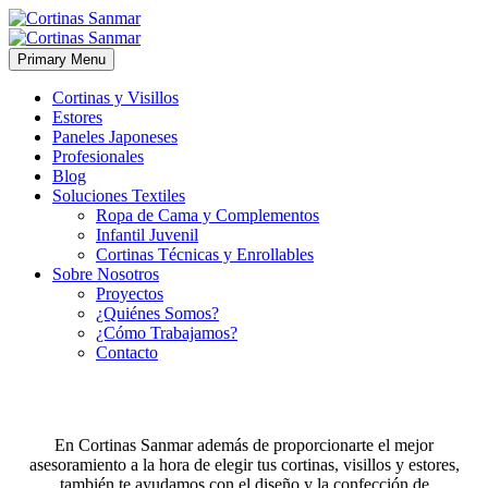
Primary Menu
Cortinas y Visillos
Estores
Paneles Japoneses
Profesionales
Blog
Soluciones Textiles
Ropa de Cama y Complementos
Infantil Juvenil
Cortinas Técnicas y Enrollables
Sobre Nosotros
Proyectos
¿Quiénes Somos?
¿Cómo Trabajamos?
Contacto
ROPA DE CAMA Y COMPLEMENTOS
En Cortinas Sanmar además de proporcionarte el mejor
asesoramiento a la hora de elegir tus cortinas, visillos y estores,
también te ayudamos con el diseño y la confección de