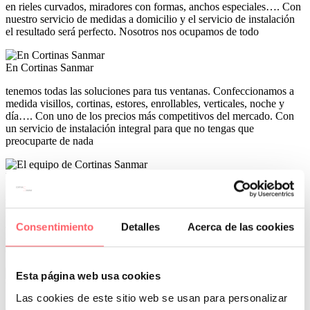
en rieles curvados, miradores con formas, anchos especiales…. Con
nuestro servicio de medidas a domicilio y el servicio de instalación
el resultado será perfecto. Nosotros nos ocupamos de todo
En Cortinas Sanmar
tenemos todas las soluciones para tus ventanas. Confeccionamos a
medida visillos, cortinas, estores, enrollables, verticales, noche y
día…. Con uno de los precios más competitivos del mercado. Con
un servicio de instalación integral para que no tengas que
preocuparte de nada
El equipo de Cortinas Sanmar
se ocupa de todo el proceso para vestir todas las ventanas de tu
hogar. Toma de medidas, elección de tejidos o textiles,
asesoramiento personalizado de las diferentes opciones e instalación
Consentimiento
Detalles
Acerca de las cookies
completa. Y todo sin moverte de tu domicilio en toda la Comunidad
de Madrid
Esta página web usa cookies
Visillos a medida para la cocina con un ajuste perfecto
Las cookies de este sitio web se usan para personalizar
Con unas barritas arriba y abajo quedarán encajadas en el cristal.