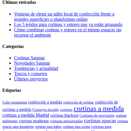
Últimas entradas
Ventajas de elegir un taller local de confección frente a
grandes superficies o plataformas online
Los 5 tejidos para cortinas y estores que ya están arrasando
Cómo combinar cortinas y estores en el mismo espacio sin
recargar el ambiente
Categorías
Cortinas Sanmar
Novedades Sanmar
Tendencias y actualidad
Trucos y consejos
Últimos proyectos
Etiquetas
confección de
confección a medida
Color aguamarina
confección de cortinas
cortinas a medida
cortinas a medida
Consejos lavado
cortinas
cortinas a medida Madrid
cortinas blackout
Cortinas de terciopelo
cortinas
cortinas opacas
cortinas modernas
cortinas motorizadas
inteligentes
cortinas
cortinas para
opacas para dormitorio
cortinas para baños
cortinas para cocina