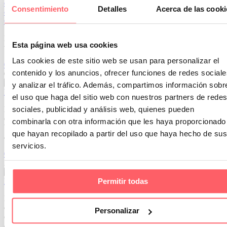
Consentimiento
Detalles
Acerca de las cooki
Colchas para verano: viste tu cama según la estación del año
El dormitorio, como refugio personal y espacio de descanso, se
Esta página web usa cookies
transforma con la llegada del calor. En este contexto, las…
Las cookies de este sitio web se usan para personalizar el
0
0
contenido y los anuncios, ofrecer funciones de redes sociale
06 Jun 2025
y analizar el tráfico. Además, compartimos información sobr
Estor noche y día: la nueva tendencia en enrollable
el uso que haga del sitio web con nuestros partners de redes
El estor noche y día está de moda. Adecuado para un estudio, una
sociales, publicidad y análisis web, quienes pueden
cocina, un dormitorio o una habitación juvenil. Disponible en color
combinarla con otra información que les haya proporcionado
blanco, beige, gris perla, gris oscuro, chocolate, negro… Aportan un
que hayan recopilado a partir del uso que haya hecho de sus
aire moderno y original a cualquier estancia.
servicios.
0
0
23 Abr 2019
El tejido más actual para todos los complementos del hogar
Permitir todas
La colección Delhi del fabricante FROCA te enamorará para la
confección del textil de las estancias que quieras vestir o renovar. La
Personalizar
chenilla es un tejido suave y muy agradable con una disponibilidad
de colores muy amplia. Su apariencia de piel de melocotón es más