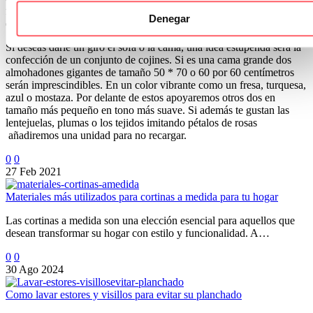
fresca que el terciopelo y un material muy resistente. Se puede lavar
Denegar
en la lavadora y la durabilidad en el tiempo es alta.
Si deseas darle un giro el sofá o la cama, una idea estupenda será la
confección de un conjunto de cojines. Si es una cama grande dos
almohadones gigantes de tamaño 50 * 70 o 60 por 60 centímetros
serán imprescindibles. En un color vibrante como un fresa, turquesa,
azul o mostaza. Por delante de estos apoyaremos otros dos en
tamaño más pequeño en tono más suave. Si además te gustan las
lentejuelas, plumas o los tejidos imitando pétalos de rosas
añadiremos una unidad para no recargar.
0
0
27 Feb 2021
Materiales más utilizados para cortinas a medida para tu hogar
Las cortinas a medida son una elección esencial para aquellos que
desean transformar su hogar con estilo y funcionalidad. A…
0
0
30 Ago 2024
Como lavar estores y visillos para evitar su planchado