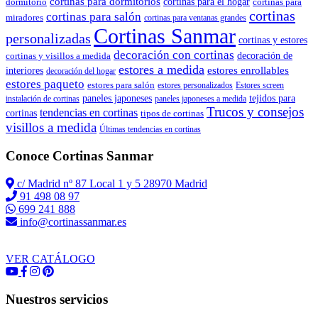
cortinas para dormitorios
dormitorio
cortinas para el hogar
cortinas para
cortinas
cortinas para salón
miradores
cortinas para ventanas grandes
Cortinas Sanmar
personalizadas
cortinas y estores
decoración con cortinas
cortinas y visillos a medida
decoración de
estores a medida
estores enrollables
interiores
decoración del hogar
estores paqueto
estores para salón
estores personalizados
Estores screen
paneles japoneses
tejidos para
instalación de cortinas
paneles japoneses a medida
Trucos y consejos
tendencias en cortinas
cortinas
tipos de cortinas
visillos a medida
Últimas tendencias en cortinas
Conoce Cortinas Sanmar
c/ Madrid nº 87 Local 1 y 5 28970 Madrid
91 498 08 97
699 241 888
info@cortinassanmar.es
VER CATÁLOGO
Nuestros servicios