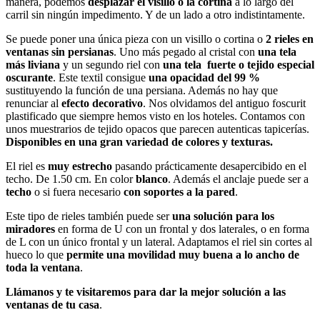
manera, podemos
desplazar el
visillo o la cortina
a lo largo del
carril sin ningún impedimento. Y de un lado a otro indistintamente.
Se puede poner una única pieza con un visillo o cortina o
2 rieles en
ventanas sin persianas
. Uno más pegado al cristal con
una tela
más liviana
y un segundo riel con
una tela fuerte o tejido especial
oscurante
. Este textil consigue
una opacidad del 99 %
sustituyendo la función de una persiana. Además no hay que
renunciar al
efecto decorativo
. Nos olvidamos del antiguo foscurit
plastificado que siempre hemos visto en los hoteles. Contamos con
unos muestrarios de tejido opacos que parecen autenticas tapicerías.
Disponibles en una gran variedad de colores y texturas.
El riel es
muy estrecho
pasando prácticamente desapercibido en el
techo. De 1.50 cm. En color
blanco
. Además el anclaje puede ser a
techo
o si fuera necesario
con soportes a la pared
.
Este tipo de rieles también puede ser
una solución para los
miradores
en forma de U con un frontal y dos laterales, o en forma
de L con un único frontal y un lateral. Adaptamos el riel sin cortes al
hueco lo que
permite una movilidad muy buena a lo ancho de
toda la ventana
.
Llámanos y te visitaremos para dar la mejor solución a las
ventanas de tu casa
.