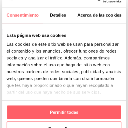
Consentimiento
Detalles
Acerca de las cookies
Leer Más
Esta página web usa cookies
0
0
Por San Mar
Cortinas Sanmar
Las cookies de este sitio web se usan para personalizar
el contenido y los anuncios, ofrecer funciones de redes
16 Ene:
De la idea al salón: así es el proceso
sociales y analizar el tráfico. Además, compartimos
completo de confección a medida en Sanmar
información sobre el uso que haga del sitio web con
Elegir unas cortinas a medida no es simplemente seleccionar un
nuestros partners de redes sociales, publicidad y análisis
tejido bonito. Es un proceso en el que se unen…
web, quienes pueden combinarla con otra información
que les haya proporcionado o que hayan recopilado a
partir del uso que haya hecho de sus servicios.
Permitir todas