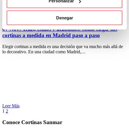
Personalizar
Leer Más
0
0
Denegar
Por San Mar
Tendencias y actualidad
Trucos y consejos
07 Nov:
Telas, estilos y acabados: cómo elegir tus
cortinas a medida en Madrid paso a paso
Elegir cortinas a medida es una decisión que va mucho más allá de
lo decorativo. En una ciudad como Madrid,…
Leer Más
1
2
Conoce Cortinas Sanmar