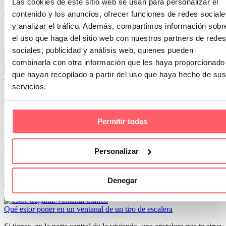
Las cookies de este sitio web se usan para personalizar el
naturales. Para que nos permitirá aprovechar al máximo la entrada
contenido y los anuncios, ofrecer funciones de redes sociale
de luz natural.
y analizar el tráfico. Además, compartimos información sobr
Si prefieres elegir un color hay dos tendencias
el uso que haga del sitio web con nuestros partners de redes
0
0
sociales, publicidad y análisis web, quienes pueden
03 Abr 2020
combinarla con otra información que les haya proporcionado
que hayan recopilado a partir del uso que haya hecho de sus
Tendencia en visillos. Telas con bajo de color
servicios.
La firma scenes nos presenta la colección borneo. Tejido disponible
en dos tonos: agua mariana y grises. Una tela blanca con bajo de
rayas horizontales. Una tendencia cada vez más fuerte esta
temporada.
Permitir todas
Si decoramos un salón o un dormitorio principal, el degradé viene
elegante y muy definido. Por la parte de arriba, generalmente un
Personalizar
color claro. Por la parte baja, una tonalidad con mayor intensidad.
Una medida de 80 centímetros estará perfecta.
Denegar
0
0
29 Oct 2019
Qué estor poner en un ventanal de un tiro de escalera