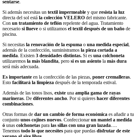
sentarse
.
Si además necesitas un
textil impermeable
y que
resista la luz
directa del sol está
la colección
VELERO
del mismo fabricante.
Con
un tratamiento de teflón
repelente del agua. Tratamiento
necesario
si llueve
o si utilizamos
el textil después de un baño
de
piscina.
Si necesitas
la renovación de la espuma
o
una medida especial
,
además de la confección, suministramos
la pieza cortada a
medida
. Existen
3 densidades distintas.
Si es
una colchoneta
utilizaremos
la más blandita
, pero
si es un asiento
la
más dura
será más adecuada.
Es importante
en la confección de las piezas,
poner cremalleras
.
Esto
facilitará la limpieza
después de la temporada estival.
Además de las tonos lisos,
existe
una
amplia gama de rayas
marineras
. De
diferentes ancho
. Por si quieres
hacer diferentes
combinaciones
.
Otras formas de
dar un cambio de forma económica
es añadir a tu
conjunto
unos cojines nuevos
. Confeccionar
un mantel a medida
ó
unas
colchonetas
para
las sillas con una gran lazada
….
Tenemos
todo lo que necesites
para que puedas
disfrutar de este
verano al aire libre
.