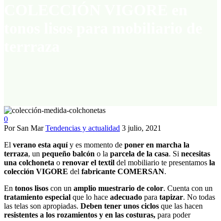
COLECCIÓN VIGORE en
tonos lisos para mobiliario de
terrraza
0
Por San Mar
Tendencias y actualidad
3 julio, 2021
El
verano esta aquí
y es momento de
poner en marcha
la
terraza
, un
pequeño balcón
o la
parcela de la casa
. Si
necesitas
una colchoneta
o
renovar el textil
del mobiliario te presentamos
la
colección VIGORE
del
fabricante COMERSAN
.
En
tonos lisos
con un
amplio muestrario de color
. Cuenta con un
tratamiento especial
que lo hace
adecuado
para
tapizar
. No todas
las telas son apropiadas.
Deben tener unos ciclos
que las hacen
resistentes a los rozamientos y en las costuras,
para poder