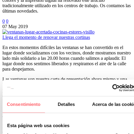
colores y la impresión digital ha renovado este artículo
tradicionalmente utilizado en los centros de trabajo. Os contamos las
últimas novedades.
0
0
07 May 2019
Llega el momento de renovar nuestras cortinas
En estos momentos difíciles las ventanas se han convertido en el
lugar donde socializamos con los vecinos, donde mostramos nuestro
lado más solidario a las 20.00 horas cuando salimos a aplaudir. El
lugar donde nos sentimos liberados y respiramos el aire de la calle
para despejarnos.
Las ventanas son nuestra carta de presentación ahora mismo y una
buena elección de las cortinas es muy importante. Ahora que
pasamos mucho más tiempo en casa, nos apetece crear una
atmósfera agradable. Para pasar tiempo en familia y trabajar de
manera relajada.
Consentimiento
Detalles
Acerca de las cooki
A continuación te damos sencillos consejos para que lleves a cabo
esa renovación.
Esta página web usa cookies
En primer lugar elegiremos el tejido. Lo ideal son textiles livianos y
con buena caída. Preferiblemente en tonos blanco, crudos y