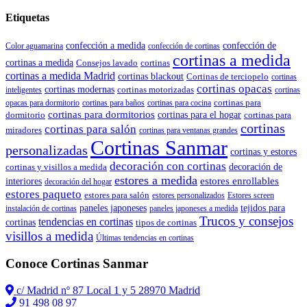
Etiquetas
confección de
confección a medida
Color aguamarina
confección de cortinas
cortinas a medida
cortinas a medida
Consejos lavado
cortinas
cortinas a medida Madrid
cortinas blackout
Cortinas de terciopelo
cortinas
cortinas opacas
cortinas modernas
cortinas motorizadas
inteligentes
cortinas
cortinas para
opacas para dormitorio
cortinas para baños
cortinas para cocina
cortinas para dormitorios
dormitorio
cortinas para el hogar
cortinas para
cortinas
cortinas para salón
miradores
cortinas para ventanas grandes
Cortinas Sanmar
personalizadas
cortinas y estores
decoración con cortinas
cortinas y visillos a medida
decoración de
estores a medida
estores enrollables
interiores
decoración del hogar
estores paqueto
estores para salón
estores personalizados
Estores screen
paneles japoneses
tejidos para
instalación de cortinas
paneles japoneses a medida
Trucos y consejos
tendencias en cortinas
cortinas
tipos de cortinas
visillos a medida
Últimas tendencias en cortinas
Conoce Cortinas Sanmar
c/ Madrid nº 87 Local 1 y 5 28970 Madrid
91 498 08 97