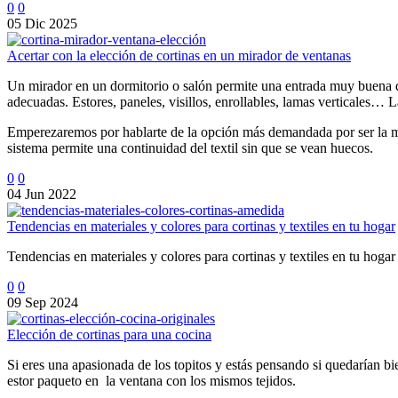
0
0
05 Dic 2025
Acertar con la elección de cortinas en un mirador de ventanas
Un mirador en un dormitorio o salón permite una entrada muy buena de l
adecuadas. Estores, paneles, visillos, enrollables, lamas verticales… 
Emperezaremos por hablarte de la opción más demandada por ser la más p
sistema permite una continuidad del textil sin que se vean huecos.
0
0
04 Jun 2022
Tendencias en materiales y colores para cortinas y textiles en tu hogar
Tendencias en materiales y colores para cortinas y textiles en tu hog
0
0
09 Sep 2024
Elección de cortinas para una cocina
Si eres una apasionada de los topitos y estás pensando si quedarían bi
estor paqueto en la ventana con los mismos tejidos.