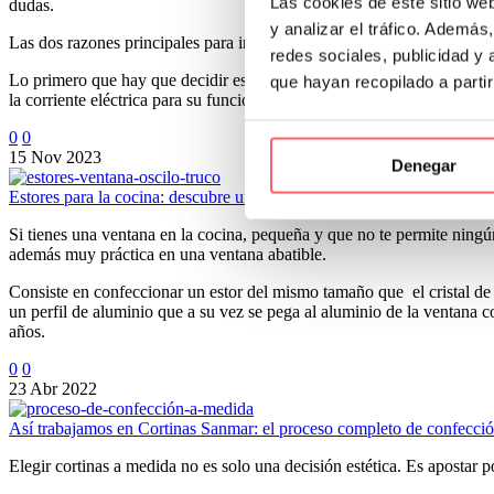
Las cookies de este sitio we
dudas.
y analizar el tráfico. Ademá
Las dos razones principales para invertir en una motorización suelen
redes sociales, publicidad y
Lo primero que hay que decidir es si será un motor de radiofrecuencia
que hayan recopilado a parti
la corriente eléctrica para su funcionamiento.
0
0
15 Nov 2023
Denegar
Estores para la cocina: descubre un truco para aprovechar al máximo 
Si tienes una ventana en la cocina, pequeña y que no te permite ningún
además muy práctica en una ventana abatible.
Consiste en confeccionar un estor del mismo tamaño que el cristal
un perfil de aluminio que a su vez se pega al aluminio de la ventan
años.
0
0
23 Abr 2022
Así trabajamos en Cortinas Sanmar: el proceso completo de confecci
Elegir cortinas a medida no es solo una decisión estética. Es apostar 