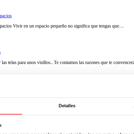
spacios
spacios Vivir en un espacio pequeño no significa que tengas que…
n
 las telas para unos visillos.. Te contamos las razones que te convencerán
 distorsiones de color, haciendo las estancias más grandes. Si además l
fá.
Detalles
s
 las diferentes opciones que hay en el mercado. Además los requisitos 