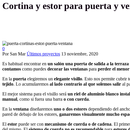
Cortina y estor para puerta y v
0
Por San Mar
Últimos proyectos
13 noviembre, 2020
Es habitual encontrar en
un salón una puerta de salida a la
terraza
contamos
como puedes
decorar las ventanas
para
perder el menor 
En la
puerta
elegiremos un
elegante visillo
. Esto nos permite cubrir 
tejido
. Lo acumularemos
al lado contrario al que solemos salir
al pa
El mejor sistema para el visillo será
un riel de aluminio blanco insta
manual
, como si fuera una barra
o con cuerda
.
En la
ventana
diseñaremos
uno o dos estores
dependiendo del ancho
pared de debajo de los estores,
ganaremos visualmente mucho espa
El
estor
puede ser con
mecanismo de cuerda o de cadena
. El prim
del mismo. El
sistema de cuerda no es recomendable
para
estores 