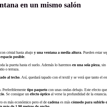
entana en un mismo salón
con cristal hasta abajo
y una ventana a media altura
. Pueden estar s
espacio posible
.
toda la puerta hasta el suelo. Además lo haremos
en una sola pieza
, si
tio o terraza.
lado al techo
. Así, quedará tapado con el textil y se verá que tanto el e
. Preferiblemente
tipo paqueto
con unas ondas debajo. Este efecto qu
cio
. Se consigue un
efecto óptico
al verse la profundidad de la estancia
ero es más económico pero el de
cadena
es más
cómodo para subirlo o
de más de 1.90 metros de ancho
.