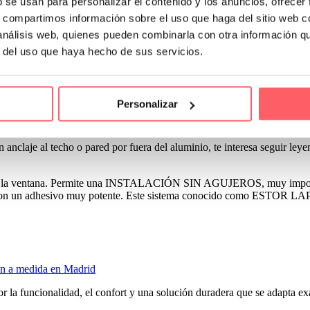
b se usan para personalizar el contenido y los anuncios, ofrecer
s, compartimos información sobre el uso que haga del sitio web 
 ser: un tamaño importante que lo hacen pesado en el movimiento. O bie
 análisis web, quienes pueden combinarla con otra información q
 con batería recargable como un móvil. O bien una conexión por cable a 
r del uso que haya hecho de sus servicios.
Personalizar
el espacio
 anclaje al techo o pared por fuera del aluminio, te interesa seguir leye
 de la ventana. Permite una INSTALACIÓN SIN AGUJEROS, muy importan
a con un adhesivo muy potente. Este sistema conocido como ESTOR LAPA
ón a medida en Madrid
por la funcionalidad, el confort y una solución duradera que se adapta e