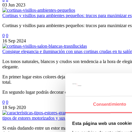
03 Jun 2023
Cortinas y visillos para ambientes pequeños: trucos para maximizar e
Cortinas y visillos para ambientes pequeños: trucos para maximizar e
0
0
16 Sep 2024
Consigue elegancia e iluminación con unas cortinas crudas en tu saló
Los tonos naturales, blancos y crudos son tendencia a la hora de elegir
elegante.
En primer lugar estos colores dejan pasar muy bien la luz natural. Sin
total.
En segundo lugar podrás decorar con cualquier estilo de muebles o so
0
0
Consentimiento
18 Sep 2020
tipos de estores motorizados y sus características más importantes
Esta página web usa cookie
Si estás dudando entre un estor manual y una motorización te contamos