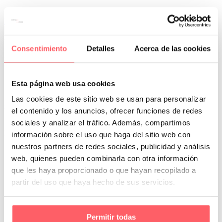
Leer Más
Consentimiento
Detalles
Acerca de las cookies
0
0
Por San Mar
Tendencias y actualidad
Esta página web usa cookies
27 Jul:
¿Qué diferencia hay entre estores paqueto,
Las cookies de este sitio web se usan para personalizar
enrollables y plegables?
el contenido y los anuncios, ofrecer funciones de redes
sociales y analizar el tráfico. Además, compartimos
En el mundo del interiorismo y la decoración textil, los estores se
han convertido en una solución elegante, funcional y…
información sobre el uso que haga del sitio web con
nuestros partners de redes sociales, publicidad y análisis
web, quienes pueden combinarla con otra información
que les haya proporcionado o que hayan recopilado a
partir del uso que haya hecho de sus servicios.
Permitir todas