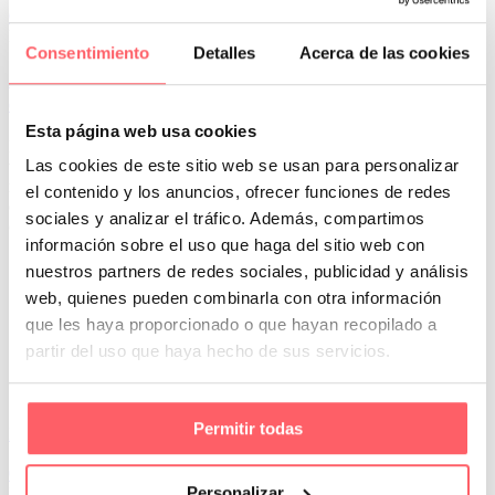
0
0
Por San Mar
Tendencias y actualidad
Consentimiento
Detalles
Acerca de las cookies
24 Jul:
Los 5 tejidos para cortinas y estores que ya
están arrasando
Esta página web usa cookies
Muchas veces el cliente llega con una idea clara de lo que quiere
Las cookies de este sitio web se usan para personalizar
ver, una cortina ligera, un estor limpio, una doble capa o un acabado
más cálido. Sin embargo, la pregunta importante no es solo qué
el contenido y los anuncios, ofrecer funciones de redes
queda bonito, sino qué tejido va a funcionar mejor en ese espacio
sociales y analizar el tráfico. Además, compartimos
concreto.
información sobre el uso que haga del sitio web con
nuestros partners de redes sociales, publicidad y análisis
web, quienes pueden combinarla con otra información
que les haya proporcionado o que hayan recopilado a
partir del uso que haya hecho de sus servicios.
Permitir todas
Leer Más
0
0
Personalizar
Por San Mar
Trucos y consejos