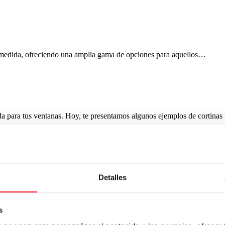
a medida, ofreciendo una amplia gama de opciones para aquellos…
a para tus ventanas. Hoy, te presentamos algunos ejemplos de cortinas 
en ideales para cualquier tipo de espacio.
s de cada una de ellas para la elección perfecta. ¡Sigue leyendo!
Detalles
s
ntal para marcar el estilo de una estancia. No es lo mismo elegir colore