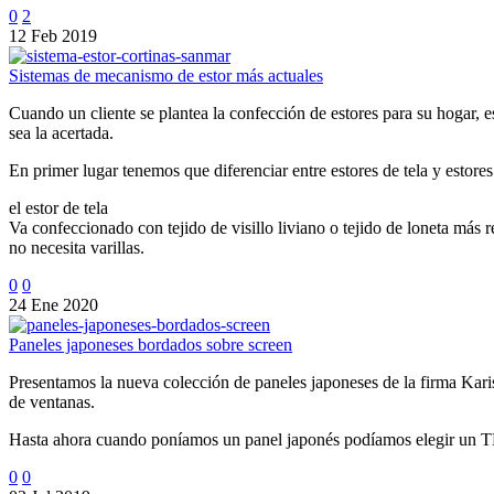
0
2
12 Feb 2019
Sistemas de mecanismo de estor más actuales
Cuando un cliente se plantea la confección de estores para su hogar, 
sea la acertada.
En primer lugar tenemos que diferenciar entre estores de tela y estores
el estor de tela
Va confeccionado con tejido de visillo liviano o tejido de loneta más r
no necesita varillas.
0
0
24 Ene 2020
Paneles japoneses bordados sobre screen
Presentamos la nueva colección de paneles japoneses de la firma Karis
de ventanas.
Hasta ahora cuando poníamos un panel japonés podíamos elegir u
0
0