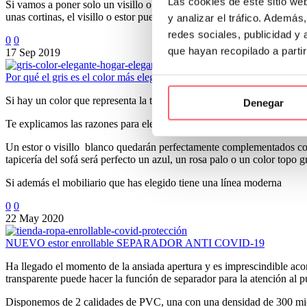
Las cookies de este sitio we
Si vamos a poner solo un visillo o estor, una elección siempre acert
unas cortinas, el visillo o estor pueden ser lisos.
y analizar el tráfico. Ademá
redes sociales, publicidad y
0
0
que hayan recopilado a parti
17 Sep 2019
Por qué el gris es el color más elegante para tu hogar
Si hay un color que representa la tendencia más actual y la elegancia e
Denegar
Te explicamos las razones para elegir este color en los textiles de tu s
Un estor o visillo blanco quedarán perfectamente complementados con u
tapicería del sofá será perfecto un azul, un rosa palo o un color topo
Si además el mobiliario que has elegido tiene una línea moderna
0
0
22 May 2020
NUEVO estor enrollable SEPARADOR ANTI COVID-19
Ha llegado el momento de la ansiada apertura y es imprescindible
transparente puede hacer la función de separador para la atención al pú
Disponemos de 2 calidades de PVC, una con una densidad de 300 mi