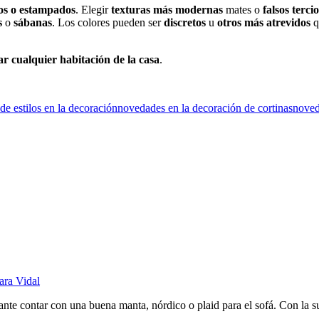
isos o estampados
. Elegir
texturas más modernas
mates o
falsos terci
s
o
sábanas
. Los colores pueden ser
discretos
u
otros más atrevidos
q
r cualquier habitación de la casa
.
de estilos en la decoración
novedades en la decoración de cortinas
noved
ara Vidal
tante contar con una buena manta, nórdico o plaid para el sofá. Con la s