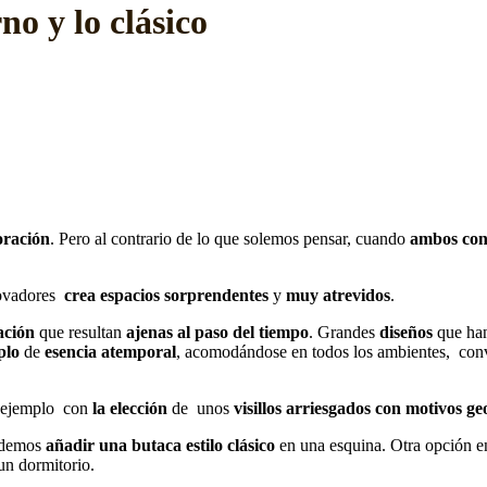
o y lo clásico
oración
. Pero al contrario de lo que solemos pensar, cuando
ambos con
ovadores
crea espacios
sorprendentes
y
muy atrevidos
.
ación
que resultan
ajenas al
paso del tiempo
. Grandes
diseños
que ha
plo
de
esencia
atemporal
, acomodándose en todos los ambientes, conv
 ejemplo con
la elección
de unos
visillos arriesgados con motivos g
demos
añadir una butaca estilo clásico
en una esquina. Otra opción e
un dormitorio.