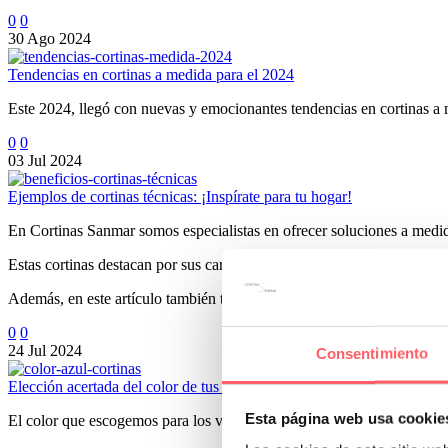
0
0
30 Ago 2024
Tendencias en cortinas a medida para el 2024
Este 2024, llegó con nuevas y emocionantes tendencias en cortinas 
0
0
03 Jul 2024
Ejemplos de cortinas técnicas: ¡Inspírate para tu hogar!
En Cortinas Sanmar somos especialistas en ofrecer soluciones a medid
Estas cortinas destacan por sus características innovadoras que las hac
Además, en este artículo también te contamos sus características y tipo
0
0
24 Jul 2024
Consentimiento
Elección acertada del color de tus cortinas
Esta página web usa cookie
El color que escogemos para los visillos, cortinas o estores es fundame