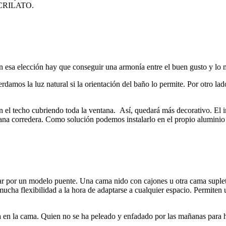
CRILATO.
En esa elección hay que conseguir una armonía entre el buen gusto y lo 
rdamos la luz natural si la orientación del baño lo permite. Por otro l
en el techo cubriendo toda la ventana. Así, quedará más decorativo. El
na corredera. Como solución podemos instalarlo en el propio aluminio c
ptar por un modelo puente. Una cama nido con cajones u otra cama suplet
 mucha flexibilidad a la hora de adaptarse a cualquier espacio. Permite
 en la cama. Quien no se ha peleado y enfadado por las mañanas para