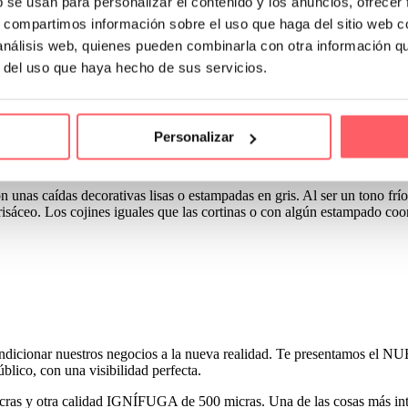
b se usan para personalizar el contenido y los anuncios, ofrecer
ada es una tela blanca o crema con algún motivo o raya más intenso com
s, compartimos información sobre el uso que haga del sitio web 
 análisis web, quienes pueden combinarla con otra información q
r del uso que haya hecho de sus servicios.
se es el gris. En sus diferentes gamas. Desde los grises perlas, suaves, 
Personalizar
alón o habitación favorita.
nas caídas decorativas lisas o estampadas en gris. Al ser un tono frío
 grisáceo. Los cojines iguales que las cortinas o con algún estampado co
 acondicionar nuestros negocios a la nueva realidad. Te presentamo
blico, con una visibilidad perfecta.
cras y otra calidad IGNÍFUGA de 500 micras. Una de las cosas más i