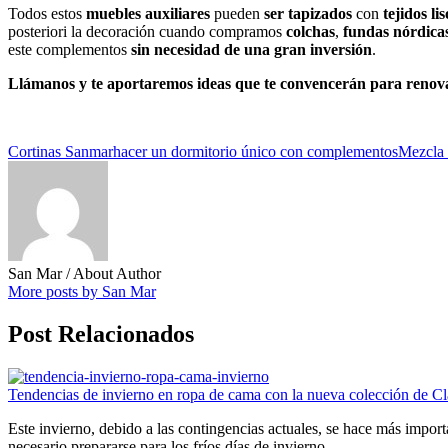
Todos estos
muebles auxiliares
pueden
ser tapizados
con
tejidos l
posteriori la decoración cuando compramos
colchas
,
fundas nórdica
este complementos
sin necesidad de una gran inversión
.
Llámanos y te aportaremos ideas que te convencerán para renova
Cortinas Sanmar
hacer un dormitorio único con complementos
Mezcla 
San Mar
/ About Author
More posts by San Mar
Post Relacionados
Tendencias de invierno en ropa de cama con la nueva colección de Cl
Este invierno, debido a las contingencias actuales, se hace más impor
necesario prepararse para los fríos días de invierno.