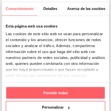
Consentimiento
Detalles
Acerca de las cookies
Leer Más
0
0
Por San Mar
Tendencias y actualidad
Esta página web usa cookies
07 Feb:
5 ejemplos de cortinas perfectas para tu
Las cookies de este sitio web se usan para personalizar
salón
el contenido y los anuncios, ofrecer funciones de redes
sociales y analizar el tráfico. Además, compartimos
El salón de tu hogar es mucho más que un espacio funcional; es el
información sobre el uso que haga del sitio web con
lugar donde compartes momentos con tus…
nuestros partners de redes sociales, publicidad y análisis
web, quienes pueden combinarla con otra información
que les haya proporcionado o que hayan recopilado a
partir del uso que haya hecho de sus servicios.
Permitir todas
Leer Más
Personalizar
0
0