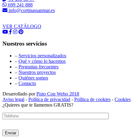
699 241 888
info@cortinassanmar.es
VER CATÁLOGO
Nuestros servicios
–
Servicios personalizados
–
Qué y cómo lo hacemos
–
Preguntas frecuentes
–
Nuestros proyectos
–
Quiénes somos
–
Contacto
Desarrollado por
Pisto Con Webo 2018
Aviso legal
-
Política de privacidad
-
Política de cookies
-
Cookies
¿Quieres que te llamemos GRATIS?