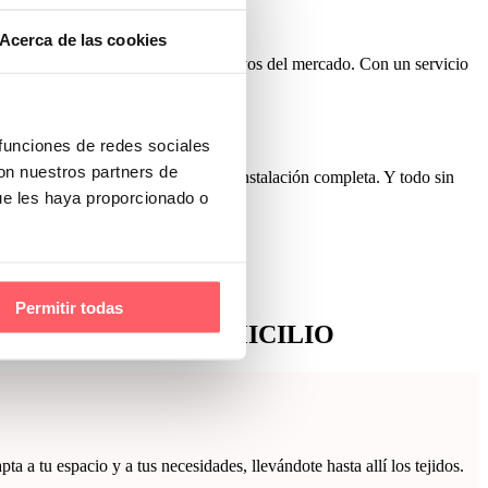
Acerca de las cookies
Con uno de los precios más competitivos del mercado. Con un servicio
 funciones de redes sociales
con nuestros partners de
lizado de las diferentes opciones e instalación completa. Y todo sin
ue les haya proporcionado o
S?
Permitir todas
ONALIZADO A DOMICILIO
 a tu espacio y a tus necesidades, llevándote hasta allí los tejidos.