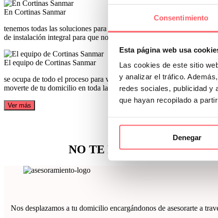
En Cortinas Sanmar
Consentimiento
tenemos todas las soluciones para tus ventanas. Confeccionamos a medi
de instalación integral para que no tengas que preocuparte de nada
Esta página web usa cookie
El equipo de Cortinas Sanmar
Las cookies de este sitio we
y analizar el tráfico. Ademá
se ocupa de todo el proceso para vestir todas las ventanas de tu hogar
moverte de tu domicilio en toda la Comunidad de Madrid
redes sociales, publicidad y
que hayan recopilado a parti
Ver más
¿Q
Denegar
NO TE PIERDAS NUESTRO
Nos desplazamos a tu domicilio encargándonos de asesorarte a través 