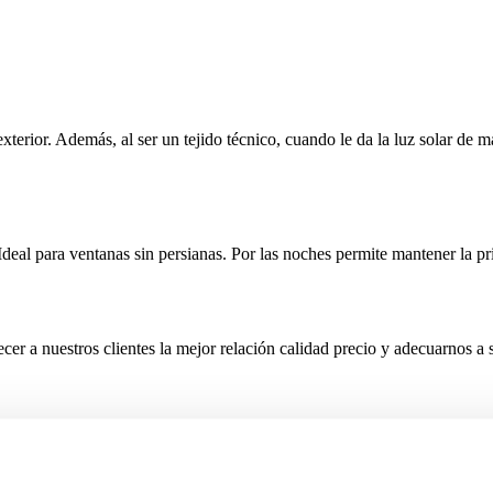
erior. Además, al ser un tejido técnico, cuando le da la luz solar de ma
 Ideal para ventanas sin persianas. Por las noches permite mantener la pri
r a nuestros clientes la mejor relación calidad precio y adecuarnos a s
stro servicio de medidas a domicilio y el servicio de instalación el r