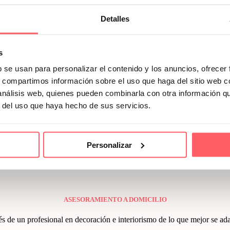
Detalles
da visillos, cortinas, estores, enrollables, verticales, noche y día…. 
s
b se usan para personalizar el contenido y los anuncios, ofrecer
s, compartimos información sobre el uso que haga del sitio web 
. Toma de medidas, elección de tejidos o textiles, asesoramiento persona
 análisis web, quienes pueden combinarla con otra información q
r del uso que haya hecho de sus servicios.
ué opinan nuestros clientes
DE NOSOTRO
Personalizar
 SERVICIO DE
ASESORAMIENTO PERS
ASESORAMIENTO A DOMICILIO
de un profesional en decoración e interiorismo de lo que mejor se adapta