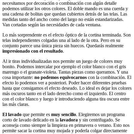
necesitamos por decoración o combinación con algún detalle
podemos utilizar los otros colores. El doble mando es una cuerda y
una cadena de bolitas que quedan cubiertos detrás de las telas. Las
medidas tanto del ancho como del largo no están estandarizadas.
Van cortadas según las necesidades de cada ventana.
Lo más sorprendente es el efecto óptico de la cortina terminada. Son
telas independientes colgadas una al lado de la otra. Pero en su
conjunto parece una única pieza sin huecos. Quedarás realmente
impresionado con el resultado
.
Al ir tiras individualizadas nos permite un juego de colores muy
bonito. Podemos intercalar por ejemplo el color blanco con el gris
marengo o el granate-violeta. Tantas piezas como queramos. Y una
cosa importante:
no podemos equivocarnos
con la combinación. El
efecto lo podemos ver a posteriori. Poder hacer diferentes pruebas
hasta que consigamos el efecto deseado. Lo ideal es dejar los colores
más oscuros tanto en el lado derecho como el izquierdo. El centro
con el color blanco y luego ir introduciendo alguna tira oscura entre
las más claras.
El lavado
que permite es
muy sencillo
. Elegiremos un programa
corto de lavado delicado en la
lavadora
y sin centrifugado. Se
aconseja como siempre la limpieza en primavera o verano. Esto nos
permite sacar la cortina muy mojada y poderla colgar directamente