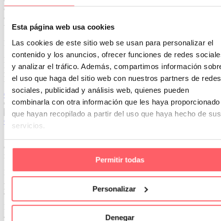
como tejido translucido, screen, factor de apertura, grado de
opacidad….. te explicamos qué tienes que saber y qué significan
todas estas características técnicas para que tu elección sea acertada.
Esta página web usa cookies
Las cookies de este sitio web se usan para personalizar el
En estores enrollables podemos elegir tres tipos de materiales.
contenido y los anuncios, ofrecer funciones de redes sociale
En primer lugar está el screen. Se trata de un tejido de PVC que
y analizar el tráfico. Además, compartimos información sobr
puede tener diferentes composiciones. En un domicilio la fibra de
poliéster es la más utilizada.
el uso que haga del sitio web con nuestros partners de redes
sociales, publicidad y análisis web, quienes pueden
0
0
combinarla con otra información que les haya proporcionado
02 Mar 2024
que hayan recopilado a partir del uso que haya hecho de sus
Cabecero tapizado para conseguir un dormitorio elegante
servicios.
Si tienes que amueblar un nuevo dormitorio o bien renovarlo te
contamos lo último en cabeceros. Todos los detalles, colores y
modelos para dar a tu estancia ese toque elegante que vas buscando.
Permitir todas
Los CABECERO tapizados CON TEXTIL son la última tendencia.
Adaptados a la medida de tu cama, colocados muy altos en la pared
Personalizar
y confeccionados con tela o polipiel.
Lo primero es elegir la forma. Lo más habitual es recto en la parte de
arriba o una pequeña forma en los vértices. Puede ser liso, con una
Denegar