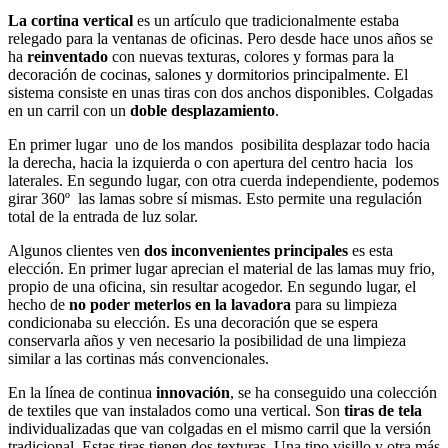
La cortina vertical
es un artículo que tradicionalmente estaba
relegado para la ventanas de oficinas. Pero desde hace unos años se
ha
reinventado
con nuevas texturas, colores y formas para la
decoración de cocinas, salones y dormitorios principalmente. El
sistema consiste en unas tiras con dos anchos disponibles. Colgadas
en un carril con un
doble desplazamiento
.
En primer lugar uno de los mandos posibilita desplazar todo hacia
la derecha, hacia la izquierda o con apertura del centro hacia los
laterales. En segundo lugar, con otra cuerda independiente, podemos
girar 360º las lamas sobre sí mismas. Esto permite una regulación
total de la entrada de luz solar.
Algunos clientes ven
dos inconvenientes principales
es esta
elección. En primer lugar aprecian el material de las lamas muy frio,
propio de una oficina, sin resultar acogedor. En segundo lugar, el
hecho de
no poder meterlos en la lavadora
para su limpieza
condicionaba su elección. Es una decoración que se espera
conservarla años y ven necesario la posibilidad de una limpieza
similar a las cortinas más convencionales.
En la línea de continua
innovación
, se ha conseguido una colección
de textiles que van instalados como una vertical. Son
tiras de tela
individualizadas que van colgadas en el mismo carril que la versión
tradicional. Estas tiras tienen dos texturas. Una tipo visillo y otra más