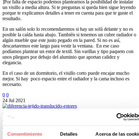
]Por falta de espacio podemos plantearnos la posibilidad de instalar
un visillo a media altura. Si te preguntas si queda bien sigue leyendo
porque te explicamos detalles a tener en cuenta para que te guste el
resultado.
En un salón solo lo recomendaremos si hay un sofá delante y no es
posible la caída hasta abajo. También si tenemos un cubre radiador o
algún mueble que este justo pegado en la pared. Si no es así,
descartaremos este largo para vestir la ventana. En ese caso
podíamos plantear un estor de textil. Sin varillas y tipo paqueto con
unos pliegues por debajo del aluminio que aportan calidez y
elegancia.
En el caso de un dormitorio, el visillo corto puede encajar mucho
mejor. Si hay poco espacio entre el radiador y la cama incluso es
necesario.
0
0
24 Jul 2021
Diferencia de un tejido translucido y un screen en un estor enrollable
Tienes que vestir las ventanas de tu nueva casa o renovar las cortinas
o estores de la qué tienes. Lo has pensado y quieres darle un aire
renovado y moderno con las últimas tendencias. Te gustan los
Consentimiento
Detalles
Acerca de las cooki
estores enrollables y has buscado diferentes opciones. Conceptos