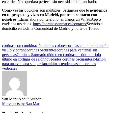
en el riel. Nos quedará perfecta sin necesidad de planchado.
Como ves las opciones son múltiples. Si quieres que te
ayudemos
en tu proyecto y vives en Madrid, ponte en contacto con
nosotros
. Llama ahora por teléfono, envíanos un WhatsApp o
envíanos tus datos
https://cortinassanmar.es/contacto/
Servicio a
domicilio en toda la Comunidad de Madrid y norte de Toledo
cortinas con combinación de dos colores
cortinas con doble función
visillo y cortina
cortinas oscurantes
cortinas para ventanas sin
persianas
Cortinas Sanmar
lo último en cortinas de dormitorio
lo
último en cortinas de salón
novedades cortinas oscurantes
solución
para una ventana sin persiana
ultimas tendencias en cortinas
verticales
San Mar
/ About Author
More posts by San Mar