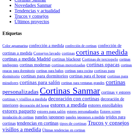
Novedades Sanmar
Tendencias y actualidad
Trucos y consejos
Últimos proyectos
Etiquetas
confección de
confección a medida
Color aguamarina
confección de cortinas
cortinas a medida
cortinas a medida
Consejos lavado
cortinas
cortinas a medida Madrid
cortinas blackout
Cortinas de terciopelo
cortinas
cortinas opacas
cortinas modernas
cortinas motorizadas
inteligentes
cortinas
cortinas para
opacas para dormitorio
cortinas para baños
cortinas para cocina
cortinas para dormitorios
dormitorio
cortinas para el hogar
cortinas para
cortinas
cortinas para salón
miradores
cortinas para ventanas grandes
Cortinas Sanmar
personalizadas
cortinas y estores
decoración con cortinas
cortinas y visillos a medida
decoración de
estores a medida
estores enrollables
interiores
decoración del hogar
estores paqueto
estores para salón
estores personalizados
Estores screen
paneles japoneses
tejidos para
instalación de cortinas
paneles japoneses a medida
Trucos y consejos
tendencias en cortinas
cortinas
tipos de cortinas
visillos a medida
Últimas tendencias en cortinas