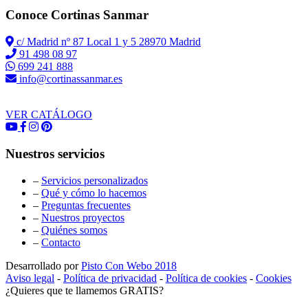
Conoce Cortinas Sanmar
c/ Madrid nº 87 Local 1 y 5 28970 Madrid
91 498 08 97
699 241 888
info@cortinassanmar.es
VER CATÁLOGO
Nuestros servicios
–
Servicios personalizados
–
Qué y cómo lo hacemos
–
Preguntas frecuentes
–
Nuestros proyectos
–
Quiénes somos
–
Contacto
Desarrollado por
Pisto Con Webo 2018
Aviso legal
-
Política de privacidad
-
Política de cookies
-
Cookies
¿Quieres que te llamemos GRATIS?