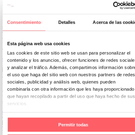
Lo primero que te contamos es que hay dos grupos principales de
tejido. Los que se conocen como organzas muy trasparentes y los
tejidos más tradicionales 100 % poliéster o con mezcla de lino.
Los tejidos cristal son gasas, con mucha caída y ligeramente
Consentimiento
Detalles
Acerca de las cooki
satinados. Están indicados en salones y dormitorios principales.
Consiguen ambientar las estancias más elegantes. Su principal
característica en la trasparencia, indicado para cuando se quiere un
textil muy ligero. Que no cubra, solamente utilizarlo como
Esta página web usa cookies
decoración.
Las cookies de este sitio web se usan para personalizar el
0
0
contenido y los anuncios, ofrecer funciones de redes sociale
24 Abr 2021
y analizar el tráfico. Además, compartimos información sobr
el uso que haga del sitio web con nuestros partners de redes
Lo que debes saber en el lavado de estores enrollables
sociales, publicidad y análisis web, quienes pueden
Una de las características del estor enrollable es que no se puede
combinarla con otra información que les haya proporcionado
desmontar para su lavado. Hay que hacer el proceso puesto en la
ventana. A continuación os vamos a ofrecer unos trucos muy
que hayan recopilado a partir del uso que haya hecho de sus
sencillos para hacerlo de forma fácil y sencilla.
servicios.
0
0
09 Abr 2019
Permitir todas
Telas florales para esta primavera