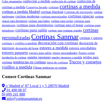
confección de
confección a medida
Color aguamarina
confección de cortinas
cortinas a medida
cortinas a medida
Consejos lavado
cortinas
cortinas a medida Madrid
cortinas blackout
Cortinas de terciopelo
cortinas
cortinas opacas
cortinas modernas
cortinas motorizadas
inteligentes
cortinas
cortinas para
opacas para dormitorio
cortinas para baños
cortinas para cocina
cortinas para dormitorios
dormitorio
cortinas para el hogar
cortinas para
cortinas
cortinas para salón
miradores
cortinas para ventanas grandes
Cortinas Sanmar
personalizadas
cortinas y estores
decoración con cortinas
cortinas y visillos a medida
decoración de
estores a medida
estores enrollables
interiores
decoración del hogar
estores paqueto
estores para salón
estores personalizados
Estores screen
paneles japoneses
tejidos para
instalación de cortinas
paneles japoneses a medida
Trucos y consejos
tendencias en cortinas
cortinas
tipos de cortinas
visillos a medida
Últimas tendencias en cortinas
Conoce Cortinas Sanmar
c/ Madrid nº 87 Local 1 y 5 28970 Madrid
91 498 08 97
699 241 888
info@cortinassanmar.es