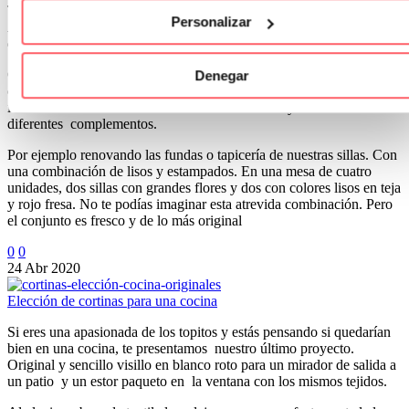
Te presentamos la colección Casandra de la firma Comersan.
Personalizar
Atrevida combinación de flores, lisos y geométricos para la elección
del textil de tu hogar.
Con la subida de temperaturas, la renovación de las cortinas y de los
Denegar
complementos que no rodean, se presenta como la mejor de las
ideas. Podemos hacer ese cambio en las cortinas y también en
diferentes complementos.
Por ejemplo renovando las fundas o tapicería de nuestras sillas. Con
una combinación de lisos y estampados. En una mesa de cuatro
unidades, dos sillas con grandes flores y dos con colores lisos en teja
y rojo fresa. No te podías imaginar esta atrevida combinación. Pero
el conjunto es fresco y de lo más original
0
0
24 Abr 2020
Elección de cortinas para una cocina
Si eres una apasionada de los topitos y estás pensando si quedarían
bien en una cocina, te presentamos nuestro último proyecto.
Original y sencillo visillo en blanco roto para un mirador de salida a
un patio y un estor paqueto en la ventana con los mismos tejidos.