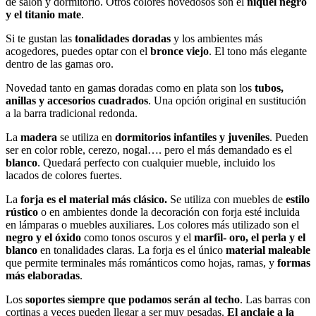
de salón y dormitorio. Otros colores novedosos son el
níquel
negro
y el titanio mate
.
Si te gustan las
tonalidades doradas
y los ambientes más
acogedores, puedes optar con el
bronce
viejo
. El tono más elegante
dentro de las gamas oro.
Novedad tanto en gamas doradas como en plata son los
tubos,
anillas y accesorios cuadrados
. Una opción original en sustitución
a la barra tradicional redonda.
La
madera
se utiliza en
dormitorios infantiles y juveniles
. Pueden
ser en color roble, cerezo, nogal…. pero el más demandado es el
blanco
. Quedará perfecto con cualquier mueble, incluido los
lacados de colores fuertes.
La
forja es el material más clásico.
Se utiliza con muebles de
estilo
rústico
o en ambientes donde la decoración con forja esté incluida
en lámparas o muebles auxiliares. Los colores más utilizado son el
negro y el óxido
como tonos oscuros y el
marfil- oro, el perla y el
blanco
en tonalidades claras. La forja es el único
material maleable
que permite terminales más románticos como hojas, ramas, y
formas
más elaboradas
.
Los
soportes siempre que podamos serán al techo
. Las barras con
cortinas a veces pueden llegar a ser muy pesadas.
El anclaje a la