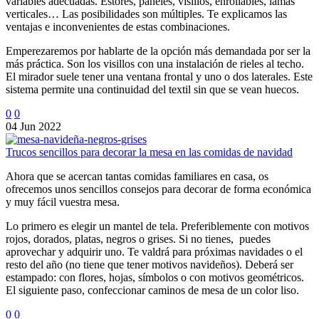
variables adecuadas. Estores, paneles, visillos, enrollables, lamas
verticales… Las posibilidades son múltiples. Te explicamos las
ventajas e inconvenientes de estas combinaciones.
Emperezaremos por hablarte de la opción más demandada por ser la
más práctica. Son los visillos con una instalación de rieles al techo.
El mirador suele tener una ventana frontal y uno o dos laterales. Este
sistema permite una continuidad del textil sin que se vean huecos.
0
0
04 Jun 2022
Trucos sencillos para decorar la mesa en las comidas de navidad
Ahora que se acercan tantas comidas familiares en casa, os
ofrecemos unos sencillos consejos para decorar de forma económica
y muy fácil vuestra mesa.
Lo primero es elegir un mantel de tela. Preferiblemente con motivos
rojos, dorados, platas, negros o grises. Si no tienes, puedes
aprovechar y adquirir uno. Te valdrá para próximas navidades o el
resto del año (no tiene que tener motivos navideños). Deberá ser
estampado: con flores, hojas, símbolos o con motivos geométricos.
El siguiente paso, confeccionar caminos de mesa de un color liso.
0
0