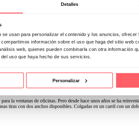
Detalles
s
b se usan para personalizar el contenido y los anuncios, ofrecer
s, compartimos información sobre el uso que haga del sitio web 
 análisis web, quienes pueden combinarla con otra información q
r del uso que haya hecho de sus servicios.
ecer cualquier estancia de la casa. Es una cortina vertical que hace la
jas que ello conlleva en cuanto a la calidez que aporta y la facilidad en e
Personalizar
interesa seguir conociendo las característica de esta nueva incorporaci
o para la ventanas de oficinas. Pero desde hace unos años se ha reinven
 unas tiras con dos anchos disponibles. Colgadas en un carril con un do