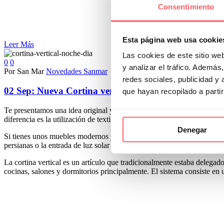
Consentimiento
Esta página web usa cookie
Leer Más
Las cookies de este sitio we
0
0
y analizar el tráfico. Ademá
Por San Mar
Novedades Sanmar
redes sociales, publicidad y
02 Sep:
Nueva Cortina vertical noche y día con textil
que hayan recopilado a parti
Te presentamos una idea original y la solución más novedosa para oscur
diferencia es la utilización de textil para su fabricación. Con las venta
Denegar
Si tienes unos muebles modernos y vanguardistas con líneas rectas te 
persianas o la entrada de luz solar es intensa.
La cortina vertical es un artículo que tradicionalmente estaba delegad
cocinas, salones y dormitorios principalmente. El sistema consiste en