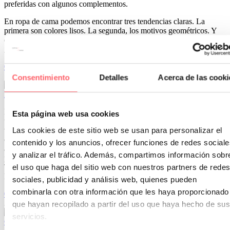
preferidas con algunos complementos.
En ropa de cama podemos encontrar tres tendencias claras. La
primera son colores lisos. La segunda, los motivos geométricos. Y
en tercer lugar las estampaciones con motivos de naturaleza: hojas
gigantes, ramas, guiños a la selva…..
0
2
15 Oct 2019
Consentimiento
Detalles
Acerca de las cooki
Estor lapa: la solución para tu puerta de cocina
En muchas cocinas se nos plantea la necesidad de poner cortinas en
Esta página web usa cookies
una puerta de salida a terraza o un tendedero. Una barra con un
visillo puede ser que dificulte la apertura de la puerta. Un estor
Las cookies de este sitio web se usan para personalizar el
convencional tendrá que subirse hasta arriba cada vez que se quiera
contenido y los anuncios, ofrecer funciones de redes sociale
acceder a la terraza. Y un estor enrollable no puede desmontarse
y analizar el tráfico. Además, compartimos información sobr
para lavar, lo que no gusta a algunos clientes.
Tenemos una SOLUCÍN PRÁCTICA Y MUY DECORATIVA: EL
el uso que haga del sitio web con nuestros partners de redes
ESTOR LAPA.
sociales, publicidad y análisis web, quienes pueden
combinarla con otra información que les haya proporcionado
0
0
30 Abr 2019
que hayan recopilado a partir del uso que haya hecho de sus
servicios.
Como dar calidez a una oficina moderna con una cortina de textil