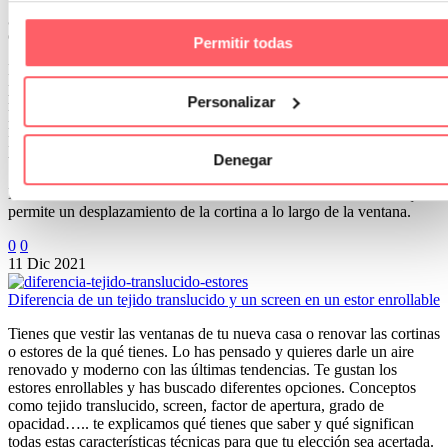
¿Piensas que es posible la combinación de un visillo de textil en una
oficina o sala de juntas?. Te presentamos nuestro último proyecto.
Permitir todas
El cliente nos planteaba la necesidad de aportar calidez. Era
para una zona de trabajo muy amplia, con un mobiliario muy
Personalizar
moderno. Se eligió un textil que pudiera lavarse en la lavadora y no
necesitara planchado. En una textura lisa y un color blanco roto.
Esto aporta una gran luminosidad y la posibilidad de combinar con
un papel con geométricos en una de las paredes.
Denegar
Lo ideal era una instalación al techo. Utilizando un riel manual que
permite un desplazamiento de la cortina a lo largo de la ventana.
0
0
11 Dic 2021
Diferencia de un tejido translucido y un screen en un estor enrollable
Tienes que vestir las ventanas de tu nueva casa o renovar las cortinas
o estores de la qué tienes. Lo has pensado y quieres darle un aire
renovado y moderno con las últimas tendencias. Te gustan los
estores enrollables y has buscado diferentes opciones. Conceptos
como tejido translucido, screen, factor de apertura, grado de
opacidad….. te explicamos qué tienes que saber y qué significan
todas estas características técnicas para que tu elección sea acertada.