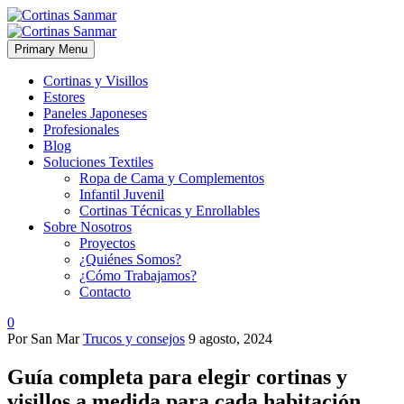
Primary Menu
Cortinas y Visillos
Estores
Paneles Japoneses
Profesionales
Blog
Soluciones Textiles
Ropa de Cama y Complementos
Infantil Juvenil
Cortinas Técnicas y Enrollables
Sobre Nosotros
Proyectos
¿Quiénes Somos?
¿Cómo Trabajamos?
Contacto
0
Por San Mar
Trucos y consejos
9 agosto, 2024
Guía completa para elegir cortinas y
visillos a medida para cada habitación