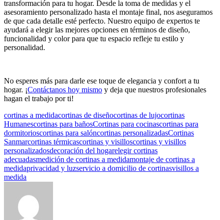
transformación para tu hogar. Desde la toma de medidas y el
asesoramiento personalizado hasta el montaje final, nos aseguramos
de que cada detalle esté perfecto. Nuestro equipo de expertos te
ayudará a elegir las mejores opciones en términos de diseño,
funcionalidad y color para que tu espacio refleje tu estilo y
personalidad.
No esperes más para darle ese toque de elegancia y confort a tu
hogar. ¡
Contáctanos hoy mismo
y deja que nuestros profesionales
hagan el trabajo por ti!
cortinas a medida
cortinas de diseño
cortinas de lujo
cortinas
Humanes
cortinas para baños
Cortinas para cocinas
cortinas para
dormitorios
cortinas para salón
cortinas personalizadas
Cortinas
Sanmar
cortinas térmicas
cortinas y visillos
cortinas y visillos
personalizados
decoración del hogar
elegir cortinas
adecuadas
medición de cortinas a medida
montaje de cortinas a
medida
privacidad y luz
servicio a domicilio de cortinas
visillos a
medida