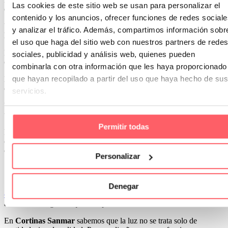
Las cookies de este sitio web se usan para personalizar el
emocional.
contenido y los anuncios, ofrecer funciones de redes sociale
Una habitación en la que entra una luz suave, bien gestionada por
y analizar el tráfico. Además, compartimos información sobr
las cortinas, se percibe como más acogedora, tranquila y relajante.
el uso que haga del sitio web con nuestros partners de redes
En cambio, una luz mal dirigida puede provocar incomodidad,
sociales, publicidad y análisis web, quienes pueden
cansancio visual e incluso sensación de desorden.
combinarla con otra información que les haya proporcionado
que hayan recopilado a partir del uso que haya hecho de sus
Los textiles ayudan a construir esa experiencia sensorial. Una
cortina que baila ligeramente con el aire crea movimiento, vida.
servicios.
Un tejido cálido proyectado por la luz dorada del atardecer convierte
un salón en un refugio.
Permitir todas
Por eso, las decisiones que se toman en torno a las cortinas deben
considerarse con la misma importancia que el color de las paredes o
el diseño del mobiliario.
Personalizar
Si necesitas más información sobre
el papel clave que tienen las
Denegar
cortinas en los proyectos de interiorismo
, no dudes en visitar nuestro
artículo de blog en el que lo especificamos con más detalle.
En
Cortinas Sanmar
sabemos que la luz no se trata solo de