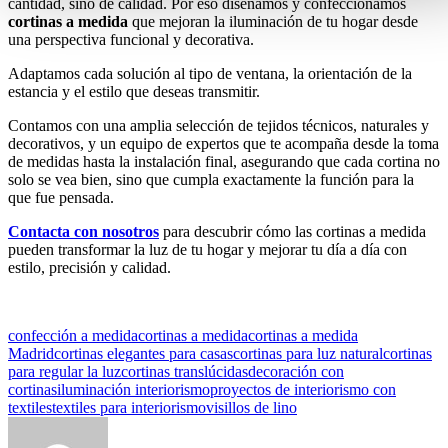
cantidad, sino de calidad. Por eso diseñamos y confeccionamos
cortinas a medida
que mejoran la iluminación de tu hogar desde
una perspectiva funcional y decorativa.
Adaptamos cada solución al tipo de ventana, la orientación de la
estancia y el estilo que deseas transmitir.
Contamos con una amplia selección de tejidos técnicos, naturales y
decorativos, y un equipo de expertos que te acompaña desde la toma
de medidas hasta la instalación final, asegurando que cada cortina no
solo se vea bien, sino que cumpla exactamente la función para la
que fue pensada.
Contacta con nosotros
para descubrir cómo las cortinas a medida
pueden transformar la luz de tu hogar y mejorar tu día a día con
estilo, precisión y calidad.
confección a medida
cortinas a medida
cortinas a medida
Madrid
cortinas elegantes para casas
cortinas para luz natural
cortinas
para regular la luz
cortinas translúcidas
decoración con
cortinas
iluminación interiorismo
proyectos de interiorismo con
textiles
textiles para interiorismo
visillos de lino