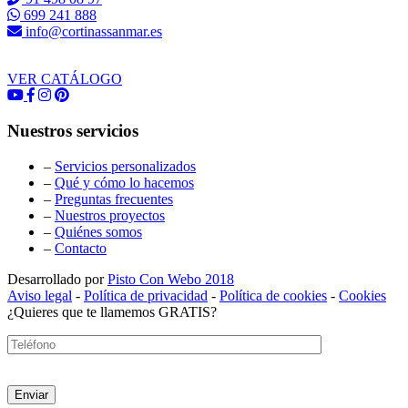
699 241 888
info@cortinassanmar.es
VER CATÁLOGO
Nuestros servicios
–
Servicios personalizados
–
Qué y cómo lo hacemos
–
Preguntas frecuentes
–
Nuestros proyectos
–
Quiénes somos
–
Contacto
Desarrollado por
Pisto Con Webo 2018
Aviso legal
-
Política de privacidad
-
Política de cookies
-
Cookies
¿Quieres que te llamemos GRATIS?