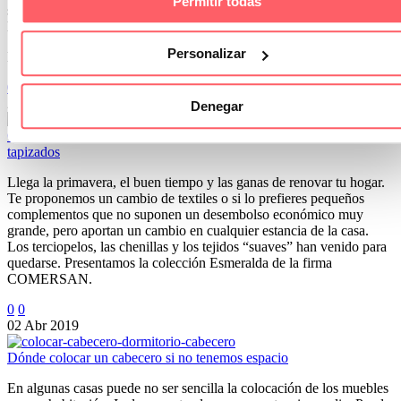
Permitir todas
suelo y la ventana con un radiador debajo. Combinar esos dos
largos.
Personalizar
La primera opción sería poner un visillo largo en la puerta
0
0
26 Feb 2019
Denegar
Colección de Chenilla Esmeralda: para cortinas, complementos y
tapizados
Llega la primavera, el buen tiempo y las ganas de renovar tu hogar.
Te proponemos un cambio de textiles o si lo prefieres pequeños
complementos que no suponen un desembolso económico muy
grande, pero aportan un cambio en cualquier estancia de la casa.
Los terciopelos, las chenillas y los tejidos “suaves” han venido para
quedarse. Presentamos la colección Esmeralda de la firma
COMERSAN.
0
0
02 Abr 2019
Dónde colocar un cabecero si no tenemos espacio
En algunas casas puede no ser sencilla la colocación de los muebles