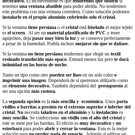
decorativo.
El inconveniente es que
tendremos que subirlo
si
tenemos
una ventana abatible
para poder abrirla. No tendremos
este problema con una ventana corredera. Como solución podemos
instalarlo en el propio aluminio cubriendo solo el cristal.
Si la ventana
tiene persiana
o el
cristal
está
biselado
el mejor tejido
es
el screen
. Al ser un
material plastificado de PVC
y tener
agujeritos, deja
pasar muy bien la luz
y se conserva perfectamente
a pesar de la humedad. Podría incluso
mojarse sin que se dañase
.
Si la ventana
no tiene persiana
tendremos que elegir un
textil
resinado translucido más opaco
. Entrará menos luz pero
te dará
intimidad en las horas de noche
.
Tanto un tipo como otro
pueden ser lisos
en un solo color
o
imprimir una imagen
. Dependerá de si queremos utilizarlo como
un
elemento decorativo.
También dependerá del
presupuesto
al
ser una opción
más costosa
.
La
segunda opción
es la
más sencilla y económica
. Unos
porta
visillos o barritas a presión en el extremo superior e inferior del
cristal
.
No
necesita
taladros en el aluminio
y la
instalación
es
muy sencilla
. Se confecciona
un visillo con el alto del cristal
y
este se mete por las barritas. El efecto es
muy decorativo
y
no
estorbará
para poder
abrir y cerrar la ventana.
Esta es la mejor
solución para
no perder nada de espacio
. Además al utilizar un