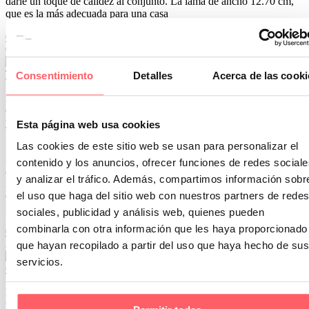
darle un toque de calidez al conjunto. La lama de ancho 12.70 cm,
que es la más adecuada para una casa
0
1
07 Feb 2020
Trucos sencillos para decorar la mesa en las comidas de navidad
Consentimiento
Detalles
Acerca de las cooki
Ahora que se acercan tantas comidas familiares en casa, os
ofrecemos unos sencillos consejos para decorar de forma económica
y muy fácil vuestra mesa.
Esta página web usa cookies
Lo primero es elegir un mantel de tela. Preferiblemente con motivos
Las cookies de este sitio web se usan para personalizar el
rojos, dorados, platas, negros o grises. Si no tienes, puedes
contenido y los anuncios, ofrecer funciones de redes sociale
aprovechar y adquirir uno. Te valdrá para próximas navidades o el
y analizar el tráfico. Además, compartimos información sobr
resto del año (no tiene que tener motivos navideños). Deberá ser
estampado: con flores, hojas, símbolos o con motivos geométricos.
el uso que haga del sitio web con nuestros partners de redes
El siguiente paso, confeccionar caminos de mesa de un color liso.
sociales, publicidad y análisis web, quienes pueden
combinarla con otra información que les haya proporcionado
0
0
20 Dic 2018
que hayan recopilado a partir del uso que haya hecho de sus
servicios.
Combinar visillo largo y estor en un salón
Planteamos el reto de poner cortinas en este salón con una puerta y
una ventana con diferentes alturas. La puerta de cristal, de techo a