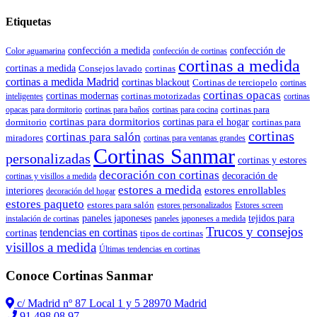
Etiquetas
confección a medida
confección de
Color aguamarina
confección de cortinas
cortinas a medida
cortinas a medida
Consejos lavado
cortinas
cortinas a medida Madrid
cortinas blackout
Cortinas de terciopelo
cortinas
cortinas opacas
cortinas modernas
cortinas motorizadas
inteligentes
cortinas
cortinas para
opacas para dormitorio
cortinas para baños
cortinas para cocina
cortinas para dormitorios
dormitorio
cortinas para el hogar
cortinas para
cortinas
cortinas para salón
miradores
cortinas para ventanas grandes
Cortinas Sanmar
personalizadas
cortinas y estores
decoración con cortinas
decoración de
cortinas y visillos a medida
estores a medida
estores enrollables
interiores
decoración del hogar
estores paqueto
estores para salón
estores personalizados
Estores screen
paneles japoneses
tejidos para
instalación de cortinas
paneles japoneses a medida
Trucos y consejos
tendencias en cortinas
cortinas
tipos de cortinas
visillos a medida
Últimas tendencias en cortinas
Conoce Cortinas Sanmar
c/ Madrid nº 87 Local 1 y 5 28970 Madrid
91 498 08 97