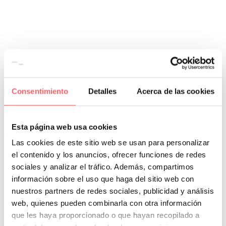
Leer Más
Consentimiento
Detalles
Acerca de las cookies
0
0
Por San Mar
Tendencias y actualidad
Esta página web usa cookies
30 Nov:
Tendencia en visillos . Rayas horizontales
Las cookies de este sitio web se usan para personalizar
Si tenemos que destacar lo más actual a la hora de vestir una ventana
el contenido y los anuncios, ofrecer funciones de redes
serían los visillos y los estores tipo paqueto. Si además, elegimos
sociales y analizar el tráfico. Además, compartimos
textiles con rayas horizontales el resultado será de lo más novedoso.
información sobre el uso que haga del sitio web con
Habitualmente, se coloca una sola pieza por ventana. Un único
nuestros partners de redes sociales, publicidad y análisis
visillo, muy sencillo o más arriesgado con algún motivo. Colgado
web, quienes pueden combinarla con otra información
sobre una barra o un riel en el techo. En nuestra tienda , el
muestrario de visillería es muy extenso y variado. Te resumimos las
que les haya proporcionado o que hayan recopilado a
tendencias que se repiten en la mayoría de ellos.