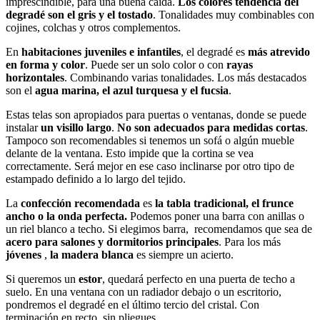
imprescindible, para una buena caída.
Los colores tendencia del
degradé son el gris y el tostado
. Tonalidades muy combinables con
cojines, colchas y otros complementos.
En
habitaciones juveniles e infantiles
, el degradé es
más atrevido
en forma y color
. Puede ser un solo color o con
rayas
horizontales
. Combinando varias tonalidades. Los más destacados
son el
agua marina, el azul turquesa y el fucsia
.
Estas telas son apropiados para puertas o ventanas, donde se puede
instalar
un visillo
largo
.
No son adecuados para medidas cortas
.
Tampoco son recomendables si tenemos un sofá o algún mueble
delante de la ventana. Esto impide que la cortina se vea
correctamente. Será mejor en ese caso inclinarse por otro tipo de
estampado definido a lo largo del tejido.
La
confección recomendada
es
la tabla tradicional, el frunce
ancho o la onda perfecta.
Podemos poner una barra con anillas o
un riel blanco a techo. Si elegimos barra, recomendamos que sea de
acero para salones y dormitorios principales
. Para los más
jóvenes
,
la madera blanca
es siempre un acierto.
Si queremos un
estor
, quedará perfecto en una puerta de techo a
suelo. En una ventana con un radiador debajo o un escritorio,
pondremos el degradé en el último tercio del cristal. Con
terminación en recto, sin pliegues.