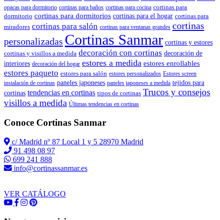
cortinas para
opacas para dormitorio
cortinas para baños
cortinas para cocina
cortinas para dormitorios
dormitorio
cortinas para el hogar
cortinas para
cortinas
cortinas para salón
miradores
cortinas para ventanas grandes
Cortinas Sanmar
personalizadas
cortinas y estores
decoración con cortinas
cortinas y visillos a medida
decoración de
estores a medida
estores enrollables
interiores
decoración del hogar
estores paqueto
estores para salón
estores personalizados
Estores screen
paneles japoneses
tejidos para
instalación de cortinas
paneles japoneses a medida
Trucos y consejos
tendencias en cortinas
cortinas
tipos de cortinas
visillos a medida
Últimas tendencias en cortinas
Conoce Cortinas Sanmar
c/ Madrid nº 87 Local 1 y 5 28970 Madrid
91 498 08 97
699 241 888
info@cortinassanmar.es
VER CATÁLOGO