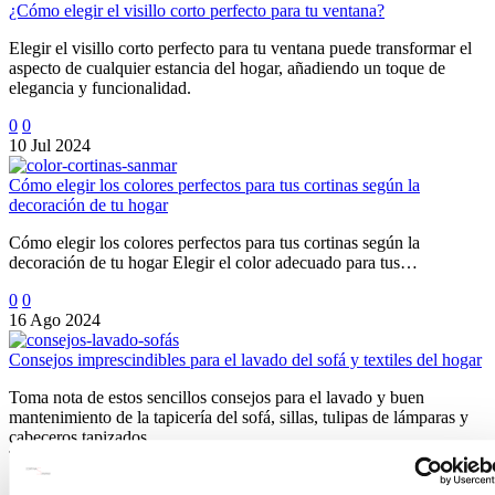
¿Cómo elegir el visillo corto perfecto para tu ventana?
Elegir el visillo corto perfecto para tu ventana puede transformar el
aspecto de cualquier estancia del hogar, añadiendo un toque de
elegancia y funcionalidad.
0
0
10 Jul 2024
Cómo elegir los colores perfectos para tus cortinas según la
decoración de tu hogar
Cómo elegir los colores perfectos para tus cortinas según la
decoración de tu hogar Elegir el color adecuado para tus…
0
0
16 Ago 2024
Consejos imprescindibles para el lavado del sofá y textiles del hogar
Toma nota de estos sencillos consejos para el lavado y buen
mantenimiento de la tapicería del sofá, sillas, tulipas de lámparas y
cabeceros tapizados.
TAPICERÍA DE SILLAS Y SOFÁS IMPECABLE.
Si lo que queremos es quitar las típicas manchas o zonas oscuras por