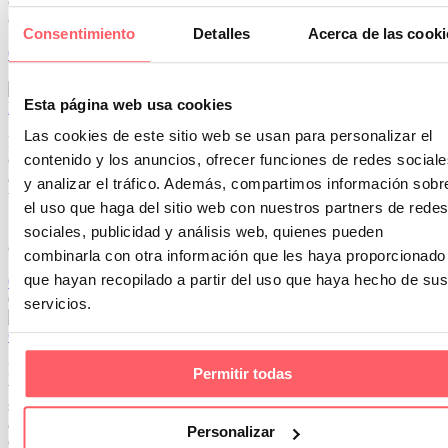
el roce ( donde se apoya cabeza, brazos…) cogeremos un barreño
con un buen chorro de AMONIACO PERFUMADO
Consentimiento
Detalles
Acerca de las cooki
0
0
14 May 2019
Esta página web usa cookies
Renueva temporada con la últimas incorporaciones de sábanas
Las cookies de este sitio web se usan para personalizar el
Presentamos la nueva colección de Clara Vidal. Textiles con una
calidad excelente y un tacto muy agradable. Modelos en 100 %
contenido y los anuncios, ofrecer funciones de redes sociale
algodón o mezcla 50 % poliester- 50 % algodón. Disponible en
y analizar el tráfico. Además, compartimos información sobr
tonos pasteles o colores más vivos.
el uso que haga del sitio web con nuestros partners de redes
Si estas pensando en renovar tus sábanas, te damos unos prácticos
sociales, publicidad y análisis web, quienes pueden
consejos .
combinarla con otra información que les haya proporcionado
que hayan recopilado a partir del uso que haya hecho de sus
0
0
04 Jun 2019
servicios.
Como poner un estor en un techo con viga
En algunas casas podemos encontrar encima de una ventana una
Permitir todas
viga que dificulta la elección de una cortina. Te explicamos una
solución muy práctica que consigue dos objetivos. Por una lado un
acabado elegante y bonito y por el otro aprovechar el máximo
Personalizar
espacio posible.