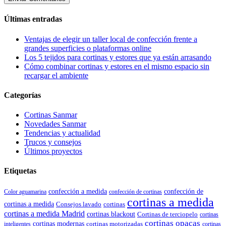
Últimas entradas
Ventajas de elegir un taller local de confección frente a
grandes superficies o plataformas online
Los 5 tejidos para cortinas y estores que ya están arrasando
Cómo combinar cortinas y estores en el mismo espacio sin
recargar el ambiente
Categorías
Cortinas Sanmar
Novedades Sanmar
Tendencias y actualidad
Trucos y consejos
Últimos proyectos
Etiquetas
confección de
confección a medida
Color aguamarina
confección de cortinas
cortinas a medida
cortinas a medida
Consejos lavado
cortinas
cortinas a medida Madrid
cortinas blackout
Cortinas de terciopelo
cortinas
cortinas opacas
cortinas modernas
cortinas motorizadas
inteligentes
cortinas