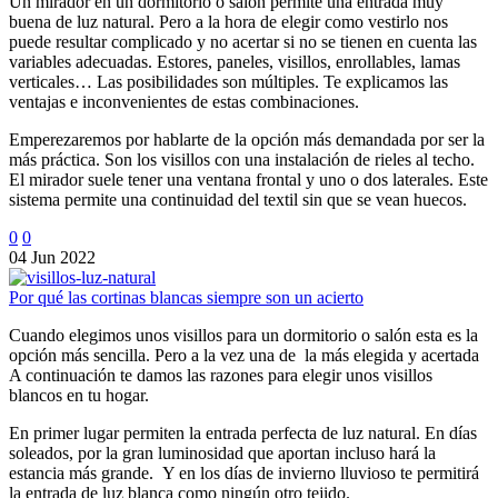
Un mirador en un dormitorio o salón permite una entrada muy
buena de luz natural. Pero a la hora de elegir como vestirlo nos
puede resultar complicado y no acertar si no se tienen en cuenta las
variables adecuadas. Estores, paneles, visillos, enrollables, lamas
verticales… Las posibilidades son múltiples. Te explicamos las
ventajas e inconvenientes de estas combinaciones.
Emperezaremos por hablarte de la opción más demandada por ser la
más práctica. Son los visillos con una instalación de rieles al techo.
El mirador suele tener una ventana frontal y uno o dos laterales. Este
sistema permite una continuidad del textil sin que se vean huecos.
0
0
04 Jun 2022
Por qué las cortinas blancas siempre son un acierto
Cuando elegimos unos visillos para un dormitorio o salón esta es la
opción más sencilla. Pero a la vez una de la más elegida y acertada
A continuación te damos las razones para elegir unos visillos
blancos en tu hogar.
En primer lugar permiten la entrada perfecta de luz natural. En días
soleados, por la gran luminosidad que aportan incluso hará la
estancia más grande. Y en los días de invierno lluvioso te permitirá
la entrada de luz blanca como ningún otro tejido.