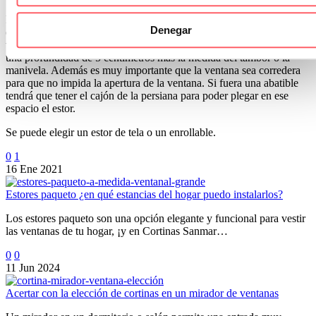
Para que el resultado quede perfecto las paredes y la viga tienen que
Denegar
estar pintados en el mismo color. De esta manera aprovecharemos la
viga para instalar debajo un estor. La viga tiene que tener al menos
una profundidad de 5 centímetros más la medida del tambor o la
manivela. Además es muy importante que la ventana sea corredera
para que no impida la apertura de la ventana. Si fuera una abatible
tendrá que tener el cajón de la persiana para poder plegar en ese
espacio el estor.
Se puede elegir un estor de tela o un enrollable.
0
1
16 Ene 2021
Estores paqueto ¿en qué estancias del hogar puedo instalarlos?
Los estores paqueto son una opción elegante y funcional para vestir
las ventanas de tu hogar, ¡y en Cortinas Sanmar…
0
0
11 Jun 2024
Acertar con la elección de cortinas en un mirador de ventanas