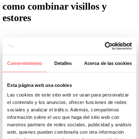
como combinar visillos y
estores
Consentimiento
Detalles
Acerca de las cookies
0
0
Por San Mar
Últimos proyectos
13 Nov:
Cortina y estor para puerta y ventana en
Esta página web usa cookies
un mismo salón
Las cookies de este sitio web se usan para personalizar
Es habitual encontrar en un salón una puerta de salida a la terraza
el contenido y los anuncios, ofrecer funciones de redes
con cristal hasta abajo y una ventana a media altura. Pueden estar
sociales y analizar el tráfico. Además, compartimos
separadas o haciendo un mirador en forma de L. En este caso, te
contamos como puedes decorar las ventanas para perder el menor
información sobre el uso que haga del sitio web con
espacio posible.
nuestros partners de redes sociales, publicidad y análisis
web, quienes pueden combinarla con otra información
En la puerta elegiremos un elegante visillo. Esto nos permite cubrir
toda la puerta hasta el suelo. Además lo haremos en una sola pieza,