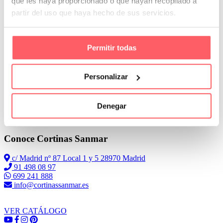
que les haya proporcionado o que hayan recopilado a
sin cortes en el medio. Esto nos permite un deslazamiento lateral del
partir del uso que haya hecho de sus servicios.
tejido. Lo acumularemos al lado contrario al que solemos salir al
patio o terraza.
Permitir todas
Personalizar
Denegar
Leer Más
Conoce Cortinas Sanmar
c/ Madrid nº 87 Local 1 y 5 28970 Madrid
91 498 08 97
699 241 888
info@cortinassanmar.es
VER CATÁLOGO