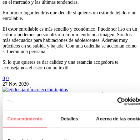
en el mercado y las últimas tendencias.
En primer lugar tendrás que decidir si quieres un estor de tejido o un
enrollable.
El estor enrollable es más sencillo y económico. Puede ser liso en un
color o podemos personalizarlo imprimiendo una imagen. Son los
más adecuados para habitaciones de adolescentes. Además muy
prácticos en su subida y bajada. Con una cadenita se accionan como
si fueran una persiana.
Si lo que quieres es dar calidez y una estancia acogedora te
aconsejamos el estor con un textil.
0
0
27 Nov 2020
Renueva el mobiliario de jardín con la COLECCIÓN VELERO
Estamos a unos días del comienzo de verano y ya apetecen esas
tardes o noches en la terraza o patio disfrutando de los amigos y la
familia. Más en estos momentos tan difíciles donde esta estancia de
Consentimiento
Detalles
Acerca de las cooki
la casa se ha convertido en nuestro espacio favorito.
Si has sacado el mobiliario de jardín puede ser que no esté en
condiciones debido al paso del tiempo y la incidencia del sol.