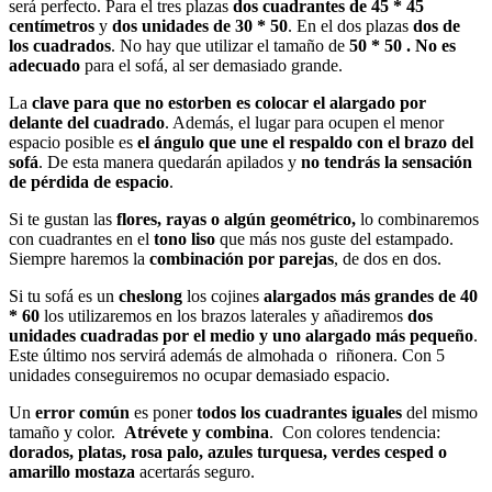
será perfecto. Para el tres plazas
dos cuadrantes de 45 * 45
centímetros
y
dos unidades de 30 * 50
. En el dos plazas
dos de
los cuadrados
. No hay que utilizar el tamaño de
50 * 50 . No es
adecuado
para el sofá, al ser demasiado grande.
La
clave para que no estorben es colocar el alargado por
delante del cuadrado
. Además, el lugar para ocupen el menor
espacio posible es
el ángulo que une el respaldo con el brazo del
sofá
. De esta manera quedarán apilados y
no tendrás la sensación
de pérdida de espacio
.
Si te gustan las
flores, rayas o algún geométrico,
lo combinaremos
con cuadrantes en el
tono liso
que más nos guste del estampado.
Siempre haremos la
combinación por parejas
, de dos en dos.
Si tu sofá es un
cheslong
los cojines
alargados más grandes de 40
* 60
los utilizaremos en los brazos laterales y añadiremos
dos
unidades cuadradas por el medio y uno alargado más pequeño
.
Este último nos servirá además de almohada o riñonera. Con 5
unidades conseguiremos no ocupar demasiado espacio.
Un
error común
es poner
todos los cuadrantes iguales
del mismo
tamaño y color.
Atrévete y
combina
. Con colores tendencia:
dorados, platas, rosa palo, azules turquesa, verdes cesped o
amarillo mostaza
acertarás seguro.