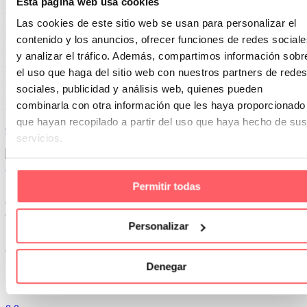
Esta página web usa cookies
Notarás que ha perdido la frescura que tenía el primer año. No es
necesario comprar otro. Te sorprendería el cambio que dan tus
Las cookies de este sitio web se usan para personalizar el
muebles de exterior con una renovación del textil.
contenido y los anuncios, ofrecer funciones de redes sociale
y analizar el tráfico. Además, compartimos información sobr
Para ayudarte te presentamos LA COLECCIÓN de tejidos
VELERO. Una extensa gama de referencias en lisos o rayas con
el uso que haga del sitio web con nuestros partners de redes
unas características especiales.
sociales, publicidad y análisis web, quienes pueden
combinarla con otra información que les haya proporcionado
En primer lugar son textiles impermeabilizados.
que hayan recopilado a partir del uso que haya hecho de sus
0
0
servicios.
14 May 2020
Novedad en estampado para cortinas: los motivos geométricos.
Permitir todas
Si hay una tendencia clara en los muestrarios de las nuevas
colecciones son las formas abstractas. Están presente tanto en tejidos
de tapicería como en textiles para visillos.
Personalizar
Pueden ser espigas, rectángulos o cuadrados, formas irregulares,
círculos…. Todo tiene cabida.
Denegar
Si no quieres recargar, una opción muy utilizada en elegir un cortina
lisa por la parte alta y solo poner el estampado en los bajos