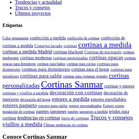
Tendencias y actualidad
Trucos y consejos
Últimos proyectos
Etiquetas
confección de
confección a medida
Color aguamarina
confección de cortinas
cortinas a medida
cortinas a medida
Consejos lavado
cortinas
cortinas a medida Madrid
cortinas blackout
Cortinas de terciopelo
cortinas
cortinas opacas
cortinas modernas
cortinas motorizadas
inteligentes
cortinas
cortinas para
opacas para dormitorio
cortinas para baños
cortinas para cocina
cortinas para dormitorios
dormitorio
cortinas para el hogar
cortinas para
cortinas
cortinas para salón
miradores
cortinas para ventanas grandes
Cortinas Sanmar
personalizadas
cortinas y estores
decoración con cortinas
cortinas y visillos a medida
decoración de
estores a medida
estores enrollables
interiores
decoración del hogar
estores paqueto
estores para salón
estores personalizados
Estores screen
paneles japoneses
tejidos para
instalación de cortinas
paneles japoneses a medida
Trucos y consejos
tendencias en cortinas
cortinas
tipos de cortinas
visillos a medida
Últimas tendencias en cortinas
Conoce Cortinas Sanmar