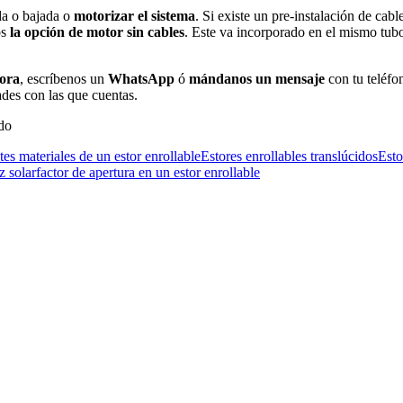
da o bajada o
motorizar el
sistema
. Si existe un pre-instalación de cab
os
la opción de motor
sin cables
. Este va incorporado en el mismo tub
ora
, escríbenos un
WhatsApp
ó
mándanos un mensaje
con tu teléfo
ades con las que cuentas.
do
tes materiales de un estor enrollable
Estores enrollables translúcidos
Esto
z solar
factor de apertura en un estor enrollable