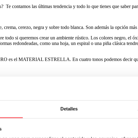
s? Te contamos las últimas tendencia y todo lo que tienes que saber pa
ble, crema, cerezo, negra y sobre todo blanca. Son además la opción má
bre todo si queremos crear un ambiente rústico. Los colores negro, el ó
formas redondeadas, como una hoja, un espiral o una piña clásica tendrem
es el MATERIAL ESTRELLA. En cuatro tonos podemos decir que se 
ue dificulta la elección de una cortina. Te explicamos una solución mu
Detalles
estar pintados en el mismo color. De esta manera aprovecharemos la viga
 Además es muy importante que la ventana sea corredera para que no impi
s