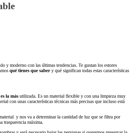
able
vado y moderno con las últimas tendencias. Te gustan los estores
icamos
qué tienes que saber
y qué significan todas estas características
es la más
utilizada. Es un material flexible y con una limpieza muy
rial con unas características técnicas más precisas que incluso está
aterial y nos va a determinar la cantidad de luz que se filtra por
una trasparencia máxima.
s sombras y será necesario bajar las persianas si queremos preservar la