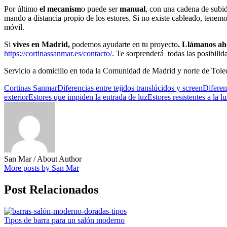
Por último
el mecanism
o puede ser
manual
, con una cadena de subi
mando a distancia propio de los estores. Si no existe cableado, tenem
móvil.
Si
vives en Madrid,
podemos ayudarte en tu proyecto
. Llámanos ah
https://cortinassanmar.es/contacto/
. Te sorprenderá todas las posibilid
Servicio a domicilio en toda la Comunidad de Madrid y norte de Tole
Cortinas Sanmar
Diferencias entre tejidos translúcidos y screen
Diferen
exterior
Estores que impiden la entrada de luz
Estores resistentes a la lu
San Mar
/ About Author
More posts by San Mar
Post Relacionados
Tipos de barra para un salón moderno