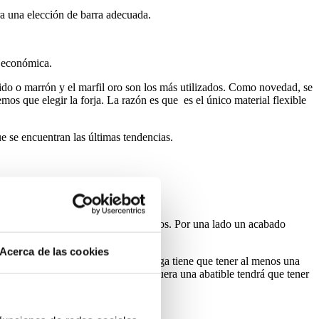
ra una elección de barra adecuada.
s económica.
xido o marrón y el marfil oro son los más utilizados. Como novedad, se
os que elegir la forja. La razón es que es el único material flexible
encuentran las últimas tendencias.
y práctica que consigue dos objetivos. Por una lado un acabado
Acerca de las cookies
 para instalar debajo un estor. La viga tiene que tener al menos una
da la apertura de la ventana. Si fuera una abatible tendrá que tener