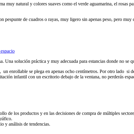
y natural y colores suaves como el verde aguamarina, el rosas palo y
con pespunte de cuadros o rayas, muy ligero sin apenas peso, pero muy ca
espacio
asa. Una solución práctica y muy adecuada para estancias donde no se qu
e, un enrollable se plega en apenas ocho centímetros. Por otro lado si d
ción infantil con un escritorio debajo de la ventana, no perderás espac
llo de los productos y en las decisiones de compra de múltiples sectore
ráfico.
o y análisis de tendencias.