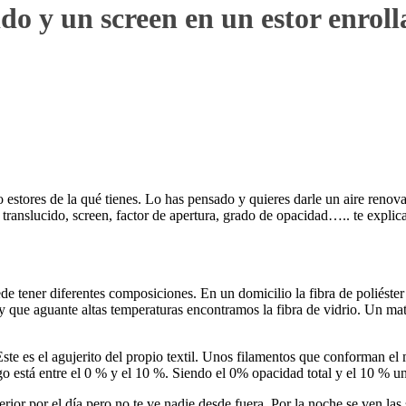
ido y un screen en un estor enroll
 o estores de la qué tienes. Lo has pensado y quieres darle un aire reno
 translucido, screen, factor de apertura, grado de opacidad….. te expl
de tener diferentes composiciones. En un domicilio la fibra de poliéster
 que aguante altas temperaturas encontramos la fibra de vidrio. Un mate
ste es el agujerito del propio textil. Unos filamentos que conforman el m
ngo está entre el 0 % y el 10 %. Siendo el 0% opacidad total y el 10 % 
terior por el día pero no te ve nadie desde fuera. Por la noche se ven la