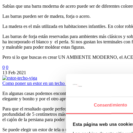
Sabías que una barra moderna de acero puede ser de diferentes colore
Las barras pueden ser de madera, forja o acero.
La madera es el más utilizada en habitaciones infantiles. En color ro
Las barras de forja están reservadas para ambientes más clásicos y so
ha incorporado el blanco y el perla. Si nos gustan los terminales con 
y maleable para poder moldear estas figuras.
Pero si lo que buscas es crear UN AMBIENTE MODERNO, el ACERO 
0
0
13 Feb 2021
Como poner un estor en un techo con viga
En algunas casas podemos encontrar encima de una ventana una viga q
elegante y bonito y por el otro aprovechar el máximo espacio posible.
Consentimiento
Para que el resultado quede perfecto las paredes y la viga tienen que 
profundidad de 5 centímetros más la medida del tambor o la manivela.
el cajón de la persiana para poder plegar en ese espacio el estor.
Esta página web usa cookie
Se puede elegir un estor de tela o un enrollable.