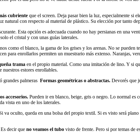
más cubriente
que el screen. Deja pasar bien la luz, especialmente si el
uz natural con respecto al material de plástico. Su elección por tanto 
curante. Esta opción es adecuada cuando no hay persianas en una ventan
o el cristal y con unas guías laterales.
tonos como el blanco, la gama de los grises y los arenas. No se pueden te
recen para enrollarlos permiten un muestrario más extenso. Naranjas, ve
equeña trama
en el propio material. Como una imitación de lino. Y si 
 nuestros estores enrollables.
 ó grandes palmeras
Formas
geométricas o abstractas.
Devorés que ju
os accesorios.
Pueden ir en blanco, beige, gris o negro. Lo normal es c
a vista en uno de los laterales.
i va oculto, queda en una bolsa del propio textil. Si es visto será plano
. Es decir que
no veamos el tubo
visto de frente. Pero si por temas de e