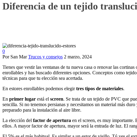
Diferencia de un tejido transluc
0
Por San Mar
Trucos y consejos
2 marzo, 2024
Tienes que vestir las ventanas de tu nueva casa o renovar las cortinas
enrollables y has buscado diferentes opciones. Conceptos como tejido
técnicas para que tu elección sea acertada.
En estores enrollables podemos elegir
tres tipos de materiales
.
En
primer lugar
está el
screen
. Se trata de un tejido de PVC que pue
sencilla. Si no tenemos persianas y necesitamos un material más duro y
preparado para la instalación al aire libre.
La elección del
factor de apertura
en el screen, es muy importante. E
ellos. A mayor factor de apertura, mayor será la entrada de luz. El ra
El 5% es el más habitual. Es similar a un estor de visillo. Tú ves el ex