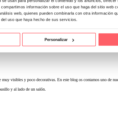
b se usan para personalizar el contenido y los anuncios, ofrecer
s, compartimos información sobre el uso que haga del sitio web 
 análisis web, quienes pueden combinarla con otra información q
r del uso que haya hecho de sus servicios.
os algunos trucos para hacerlo sin oscurecer. Tienes que tener en cuenta
os.
Personalizar
la blanca para el visillo. Dejará pasar perfectamente la luz. La cortina
aje muy visibles y poco decorativas. En este blog os contamos uno de nue
asillo y al lado de un salón.