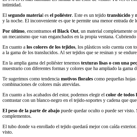
intimidad.
El
segundo materia
l es
el poliéster
. Este es un tejido
translúcido
y
y la noche. El inconveniente es que te permite una menor entrada de l
Por último
, encontramos
el Black Out
, un material completamente os
un mecanismo que van enganchados en la propia ventana. Cubriendo sol
En cuanto a
los colores de los tejidos
, los plásticos solo cuenta con 
a la gama de los translucidos. Al ser tejidos que se resinan y se endu
En la amplia gama del poliéster tenemos
texturas lisas o con una p
muestrario con diferentes formas y colores que ha ampliado la gama de
Te sugerimos como tendencia
motivos florales
como pequeñas hojas
combinaciones de colores más atrevidas.
En cuanto a los acabados del estor, podemos elegir el
color de todos l
contrastar con un blanco-negro en el tejido-soportes y cadena que qued
El peso de la parte de abajo
puede quedar oculto o puede ser visto. S
complementos.
El tubo donde va enrollado el tejido quedará mejor con caída exterior
visto.