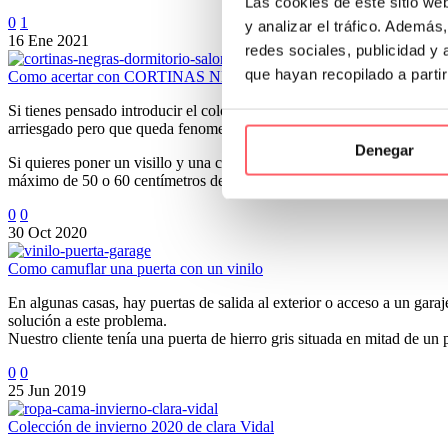
Las cookies de este sitio we
0
1
y analizar el tráfico. Ademá
16 Ene 2021
redes sociales, publicidad y
que hayan recopilado a parti
Como acertar con CORTINAS NEGRAS en el dormitorio
Si tienes pensado introducir el color negro en tus cortinas, te contam
arriesgado pero que queda fenomenal con los mobiliarios más modern
Denegar
Si quieres poner un visillo y una cortina, te aconsejamos elegir una te
máximo de 50 o 60 centímetros de ancho.
0
0
30 Oct 2020
Como camuflar una puerta con un vinilo
En algunas casas, hay puertas de salida al exterior o acceso a un gar
solución a este problema.
Nuestro cliente tenía una puerta de hierro gris situada en mitad de un p
0
0
25 Jun 2019
Colección de invierno 2020 de clara Vidal