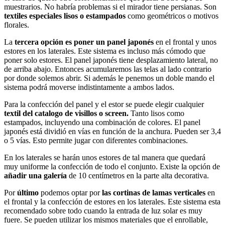
muestrarios. No habría problemas si el mirador tiene persianas. Son
textiles especiales lisos o estampados
como geométricos o motivos
florales.
La
tercera opción es poner un panel japonés
en el frontal y unos
estores en los laterales. Este sistema es incluso más cómodo que
poner solo estores. El panel japonés tiene desplazamiento lateral, no
de arriba abajo. Entonces acumularemos las telas al lado contrario
por donde solemos abrir. Si además le penemos un doble mando el
sistema podrá moverse indistintamente a ambos lados.
Para la confección del panel y el estor se puede elegir cualquier
textil del catalogo de visillos o screen.
Tanto lisos como
estampados, incluyendo una combinación de colores. El panel
japonés está dividió en vías en función de la anchura. Pueden ser 3,4
o 5 vías. Esto permite jugar con diferentes combinaciones.
En los laterales se harán unos estores de tal manera que quedará
muy uniforme la confección de todo el conjunto. Existe la opción de
añadir una galería
de 10 centímetros en la parte alta decorativa.
Por
último
podemos optar por
las cortinas de lamas verticales
en
el frontal y la confección de estores en los laterales. Este sistema esta
recomendado sobre todo cuando la entrada de luz solar es muy
fuere. Se pueden utilizar los mismos materiales que el enrollable,