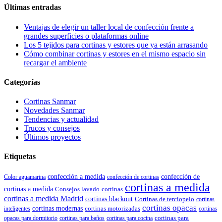
Últimas entradas
Ventajas de elegir un taller local de confección frente a
grandes superficies o plataformas online
Los 5 tejidos para cortinas y estores que ya están arrasando
Cómo combinar cortinas y estores en el mismo espacio sin
recargar el ambiente
Categorías
Cortinas Sanmar
Novedades Sanmar
Tendencias y actualidad
Trucos y consejos
Últimos proyectos
Etiquetas
confección de
confección a medida
Color aguamarina
confección de cortinas
cortinas a medida
cortinas a medida
Consejos lavado
cortinas
cortinas a medida Madrid
cortinas blackout
Cortinas de terciopelo
cortinas
cortinas opacas
cortinas modernas
cortinas motorizadas
inteligentes
cortinas
cortinas para
opacas para dormitorio
cortinas para baños
cortinas para cocina