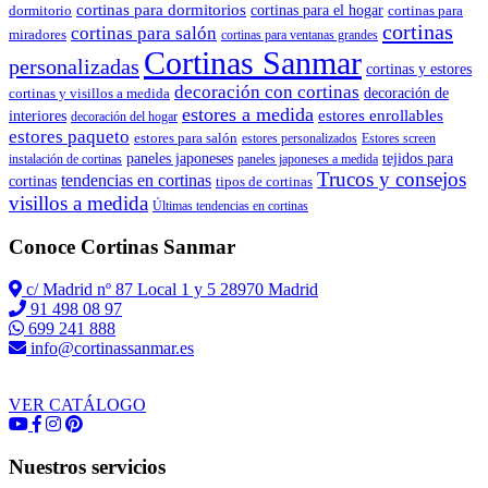
cortinas para dormitorios
dormitorio
cortinas para el hogar
cortinas para
cortinas
cortinas para salón
miradores
cortinas para ventanas grandes
Cortinas Sanmar
personalizadas
cortinas y estores
decoración con cortinas
cortinas y visillos a medida
decoración de
estores a medida
estores enrollables
interiores
decoración del hogar
estores paqueto
estores para salón
estores personalizados
Estores screen
paneles japoneses
tejidos para
instalación de cortinas
paneles japoneses a medida
Trucos y consejos
tendencias en cortinas
cortinas
tipos de cortinas
visillos a medida
Últimas tendencias en cortinas
Conoce Cortinas Sanmar
c/ Madrid nº 87 Local 1 y 5 28970 Madrid
91 498 08 97
699 241 888
info@cortinassanmar.es
VER CATÁLOGO
Nuestros servicios