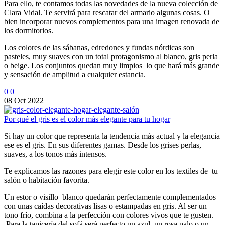
Para ello, te contamos todas las novedades de la nueva colección de
Clara Vidal. Te servirá para rescatar del armario algunas cosas. O
bien incorporar nuevos complementos para una imagen renovada de
los dormitorios.
Los colores de las sábanas, edredones y fundas nórdicas son
pasteles, muy suaves con un total protagonismo al blanco, gris perla
o beige. Los conjuntos quedan muy limpios lo que hará más grande
y sensación de amplitud a cualquier estancia.
0
0
08 Oct 2022
Por qué el gris es el color más elegante para tu hogar
Si hay un color que representa la tendencia más actual y la elegancia
ese es el gris. En sus diferentes gamas. Desde los grises perlas,
suaves, a los tonos más intensos.
Te explicamos las razones para elegir este color en los textiles de tu
salón o habitación favorita.
Un estor o visillo blanco quedarán perfectamente complementados
con unas caídas decorativas lisas o estampadas en gris. Al ser un
tono frío, combina a la perfección con colores vivos que te gusten.
Para la tapicería del sofá será perfecto un azul, un rosa palo o un