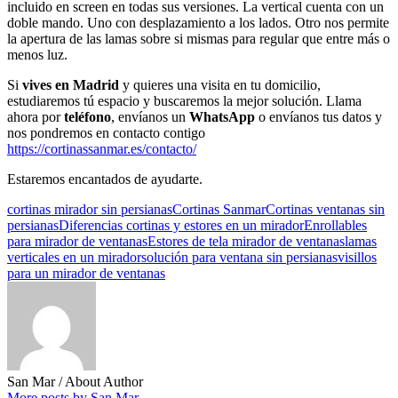
incluido en screen en todas sus versiones. La vertical cuenta con un
doble mando. Uno con desplazamiento a los lados. Otro nos permite
la apertura de las lamas sobre si mismas para regular que entre más o
menos luz.
Si
vives en Madrid
y quieres una visita en tu domicilio,
estudiaremos tú espacio y buscaremos la mejor solución. Llama
ahora por
teléfono
, envíanos un
WhatsApp
o envíanos tus datos y
nos pondremos en contacto contigo
https://cortinassanmar.es/contacto/
Estaremos encantados de ayudarte.
cortinas mirador sin persianas
Cortinas Sanmar
Cortinas ventanas sin
persianas
Diferencias cortinas y estores en un mirador
Enrollables
para mirador de ventanas
Estores de tela mirador de ventanas
lamas
verticales en un mirador
solución para ventana sin persianas
visillos
para un mirador de ventanas
San Mar
/ About Author
More posts by San Mar