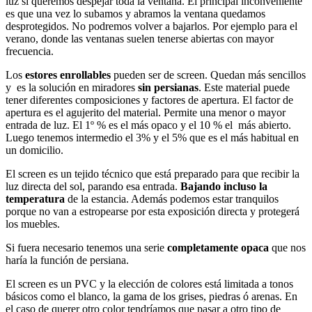
luz si queremos despejar toda la ventana. El principal inconveniente
es que una vez lo subamos y abramos la ventana quedamos
desprotegidos. No podremos volver a bajarlos. Por ejemplo para el
verano, donde las ventanas suelen tenerse abiertas con mayor
frecuencia.
Los
estores enrollables
pueden ser de screen. Quedan más sencillos
y es la solución en miradores
sin
persianas
. Este material puede
tener diferentes composiciones y factores de apertura. El factor de
apertura es el agujerito del material. Permite una menor o mayor
entrada de luz. El 1º % es el más opaco y el 10 % el más abierto.
Luego tenemos intermedio el 3% y el 5% que es el más habitual en
un domicilio.
El screen es un tejido técnico que está preparado para que recibir la
luz directa del sol, parando esa entrada.
Bajando incluso la
temperatura
de la estancia. Además podemos estar tranquilos
porque no van a estropearse por esta exposición directa y protegerá
los muebles.
Si fuera necesario tenemos una serie
completamente opaca
que nos
haría la función de persiana.
El screen es un PVC y la elección de colores está limitada a tonos
básicos como el blanco, la gama de los grises, piedras ó arenas. En
el caso de querer otro color tendríamos que pasar a otro tipo de