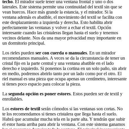
techo
. El mirador suele tener una ventana frontal y uno o dos
laterales. Este sistema permite una continuidad del textil sin que se
vean huecos. Hace más grande la estancia, y el mirador. Si la
ventana además es abatible, el movimiento del textil se facilita con
este desplazamiento a izquierda y derecha. Esto habilita abrir
perfectamente las ventanas y volver a echar el textil. Opción
interesante cuando las cristaleras llegan hasta el suelo y tenemos
vecinos delante. Nos da una mayor privacidad muy importante en
un dormitorio principal.
Los rieles pueden
ser con cuerda o manuales
. En un mirador
recomendamos manuales. A veces se da la circunstancia de tener un
cristal fijo en la parte central y una ventana abatible en el lado
derecho e izquierdo. Si ponemos la cortina en un solo paño, sin abrir
en medio, podremos abrirlo tanto por un lado como por el otro. El
riel manual es una pieza que ocupa apenas un centímetro, interesante
si tienes poco espacio para colocar la pieza.
La
segunda opción es poner estores
. Estos pueden ser de textil y
enrollables.
Los
estores de textil
serán cómodos si las ventanas son cortas. No
te los recomendamos si tienes cristalera que llega hasta el suelo.
Habrá que acumular mucha tela en la parte alta. Y tendrán que subir
el estor hasta arriba para abrir la ventana. Con este sistema ganamos