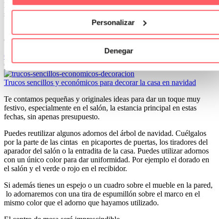
hora de manejarla. En segundo lugar conseguir el toque perfecto
según el estilo de muebles, azulejos, encimera….
Personalizar
Si tenemos una ventana abatible con oscilo batiente el estor tendrás
que subirlo hasta arriba cada vez que la abras
Denegar
0
0
03 Jun 2023
Trucos sencillos y económicos para decorar la casa en navidad
Te contamos pequeñas y originales ideas para dar un toque muy
festivo, especialmente en el salón, la estancia principal en estas
fechas, sin apenas presupuesto.
Puedes reutilizar algunos adornos del árbol de navidad. Cuélgalos
por la parte de las cintas en picaportes de puertas, los tiradores del
aparador del salón o la entradita de la casa. Puedes utilizar adornos
con un único color para dar uniformidad. Por ejemplo el dorado en
el salón y el verde o rojo en el recibidor.
Si además tienes un espejo o un cuadro sobre el mueble en la pared,
lo adornaremos con una tira de espumillón sobre el marco en el
mismo color que el adorno que hayamos utilizado.