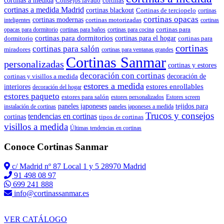
Consejos lavado
cortinas
cortinas a medida Madrid
cortinas blackout
Cortinas de terciopelo
cortinas
cortinas opacas
cortinas modernas
cortinas motorizadas
inteligentes
cortinas
cortinas para
opacas para dormitorio
cortinas para baños
cortinas para cocina
cortinas para dormitorios
dormitorio
cortinas para el hogar
cortinas para
cortinas
cortinas para salón
miradores
cortinas para ventanas grandes
Cortinas Sanmar
personalizadas
cortinas y estores
decoración con cortinas
cortinas y visillos a medida
decoración de
estores a medida
estores enrollables
interiores
decoración del hogar
estores paqueto
estores para salón
estores personalizados
Estores screen
paneles japoneses
tejidos para
instalación de cortinas
paneles japoneses a medida
Trucos y consejos
tendencias en cortinas
cortinas
tipos de cortinas
visillos a medida
Últimas tendencias en cortinas
Conoce Cortinas Sanmar
c/ Madrid nº 87 Local 1 y 5 28970 Madrid
91 498 08 97
699 241 888
info@cortinassanmar.es
VER CATÁLOGO