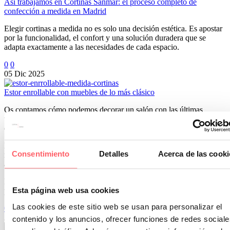
Así trabajamos en Cortinas Sanmar: el proceso completo de
confección a medida en Madrid
Elegir cortinas a medida no es solo una decisión estética. Es apostar
por la funcionalidad, el confort y una solución duradera que se
adapta exactamente a las necesidades de cada espacio.
0
0
05 Dic 2025
Estor enrollable con muebles de lo más clásico
Os contamos cómo podemos decorar un salón con las últimas
tendencias sin necesidad de renovar el mobiliario con el coste
económico que supone.
En este comedor de muebles oscuros escogimos por un estor roller
Consentimiento
Detalles
Acerca de las cooki
moderno con impresión digital. La elección del dibujo es una forma
abstracta y atrevida en un tono vivo para aportar un toque de color.
El tejido base es un PVC screen de color blanco. Para dejar pasar
Esta página web usa cookies
perfectamente la luz natural.
Las cookies de este sitio web se usan para personalizar el
0
0
22 May 2021
contenido y los anuncios, ofrecer funciones de redes sociale