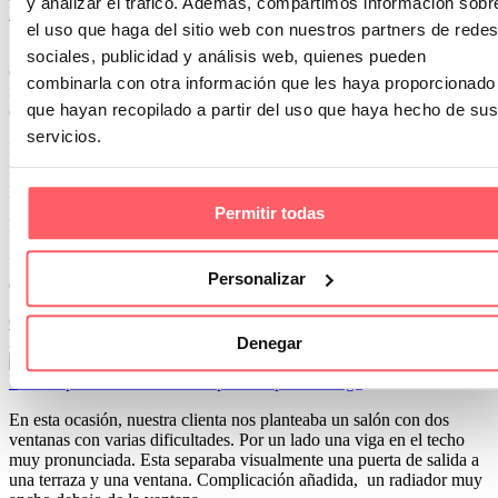
y analizar el tráfico. Además, compartimos información sobr
ESTORES PERSONALIZADOS para que tu estancia sea ÚNICA
el uso que haga del sitio web con nuestros partners de redes
Si quieres hacer única tu habitación favorita, utiliza la impresión
sociales, publicidad y análisis web, quienes pueden
digital para darle un toque original. Te explicamos las últimas
combinarla con otra información que les haya proporcionado
novedades y los detalles que tienes que tener en cuanto para que tu
que hayan recopilado a partir del uso que haya hecho de sus
elección sea la más acertada.
servicios.
Los estores enrollables son tendencia y además muy sencillos de
manejar. Pueden ser lisos con diferentes texturas y colores o
podemos imprimirlos con el diseño que te apetezca.
Permitir todas
Lo primero que tenemos que elegir es el material. Hay de los tipos.
Uno es el textil resinado más cálido que el PVC pero con una
Personalizar
entrada menor de luz. E
0
0
20 Nov 2020
Denegar
Visillos para unas ventanas separadas por una viga
En esta ocasión, nuestra clienta nos planteaba un salón con dos
ventanas con varias dificultades. Por un lado una viga en el techo
muy pronunciada. Esta separaba visualmente una puerta de salida a
una terraza y una ventana. Complicación añadida, un radiador muy