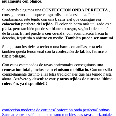
igualmente con blanco
.
Si además elegimos una
CONFECCIÓN ONDA PERFECTA
,
conseguiremos un toque vanguardista en la estancia. Para ello
combinamos este tejido con una
barra-riel
que consigue esa
colocación perfecta del tejido
. El color de barra más utilizado es el
plata
, pero también puede ser blanco o negro, según la decoración
de la casa. El riel puede ir
con cuerda
, con acumulación hacia la
derecha, izquierda o abierto en medio.
También puede ser manual
.
Si te gustan los rieles a techo o una barra con anillas, esta tela
también queda fenomenal con la confección de
tablas, frunce o
triple pliegue
.
Con estos estampados de rayas horizontales conseguimos
una
renovación total , incluso con el mismo
mobiliario
. Con un estilo
completamente distinto a las telas tradicionales que has tenido hasta
ahora.
Atrévete y descubre este y otros tejidos de nuestra última
colección, ya disponible!!!
confección moderna de cortinas
Confección onda perfecta
Cortinas
Sanmar
renovar salón con los mismo muebles
telas rayas horizontales