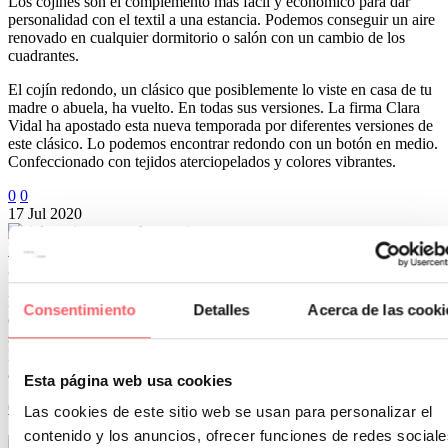
Los cojines son el complemento más fácil y económico para dar
personalidad con el textil a una estancia. Podemos conseguir un aire
renovado en cualquier dormitorio o salón con un cambio de los
cuadrantes.
El cojín redondo, un clásico que posiblemente lo viste en casa de tu
madre o abuela, ha vuelto. En todas sus versiones. La firma Clara
Vidal ha apostado esta nueva temporada por diferentes versiones de
este clásico. Lo podemos encontrar redondo con un botón en medio.
Confeccionado con tejidos aterciopelados y colores vibrantes.
0
0
17 Jul 2020
Poco espacio entre el techo y la ventana en una casa de Madrid
¿Qué cortina o estor es adecuado?
Hay dificultades añadidas en algunas ventanas a la hora de decidir
Consentimiento
Detalles
Acerca de las cooki
qué es lo más adecuado. Si tienes problemas de espacio te interesa
saber cuáles son las diferentes opciones que hay en el mercado.
Para cubrir con un visillo o cortina la ventana tenemos un riel de
aluminio de menos de 1 centímetro de ancho.
Esta página web usa cookies
0
0
Las cookies de este sitio web se usan para personalizar el
11 May 2024
contenido y los anuncios, ofrecer funciones de redes sociale