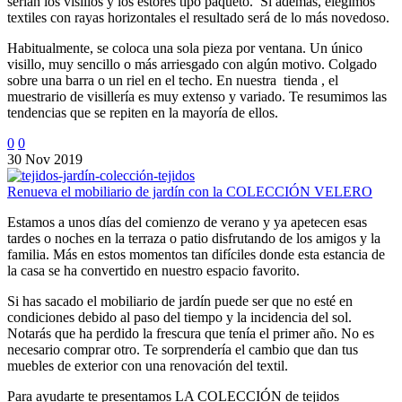
serían los visillos y los estores tipo paqueto. Si además, elegimos
textiles con rayas horizontales el resultado será de lo más novedoso.
Habitualmente, se coloca una sola pieza por ventana. Un único
visillo, muy sencillo o más arriesgado con algún motivo. Colgado
sobre una barra o un riel en el techo. En nuestra tienda , el
muestrario de visillería es muy extenso y variado. Te resumimos las
tendencias que se repiten en la mayoría de ellos.
0
0
30 Nov 2019
Renueva el mobiliario de jardín con la COLECCIÓN VELERO
Estamos a unos días del comienzo de verano y ya apetecen esas
tardes o noches en la terraza o patio disfrutando de los amigos y la
familia. Más en estos momentos tan difíciles donde esta estancia de
la casa se ha convertido en nuestro espacio favorito.
Si has sacado el mobiliario de jardín puede ser que no esté en
condiciones debido al paso del tiempo y la incidencia del sol.
Notarás que ha perdido la frescura que tenía el primer año. No es
necesario comprar otro. Te sorprendería el cambio que dan tus
muebles de exterior con una renovación del textil.
Para ayudarte te presentamos LA COLECCIÓN de tejidos