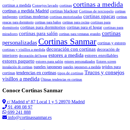
cortinas a medida
cortinas a medida
Consejos lavado
cortinas
cortinas a medida Madrid
cortinas blackout
Cortinas de terciopelo
cortinas
cortinas opacas
cortinas modernas
cortinas motorizadas
inteligentes
cortinas
cortinas para
opacas para dormitorio
cortinas para baños
cortinas para cocina
cortinas para dormitorios
dormitorio
cortinas para el hogar
cortinas para
cortinas
cortinas para salón
miradores
cortinas para ventanas grandes
Cortinas Sanmar
personalizadas
cortinas y estores
decoración con cortinas
cortinas y visillos a medida
decoración de
estores a medida
estores enrollables
interiores
decoración del hogar
estores paqueto
estores para salón
estores personalizados
Estores screen
paneles japoneses
tejidos para
instalación de cortinas
paneles japoneses a medida
Trucos y consejos
tendencias en cortinas
cortinas
tipos de cortinas
visillos a medida
Últimas tendencias en cortinas
Conoce Cortinas Sanmar
c/ Madrid nº 87 Local 1 y 5 28970 Madrid
91 498 08 97
699 241 888
info@cortinassanmar.es