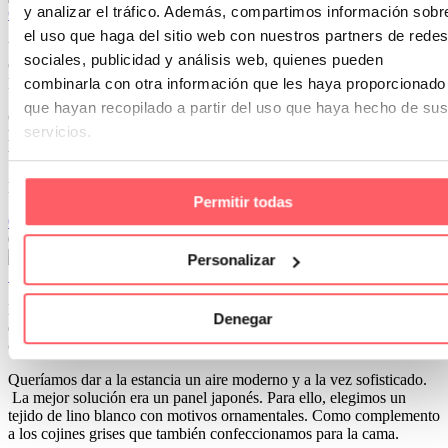
y analizar el tráfico. Además, compartimos información sobr
Colección primavera –verano CLARA VIDAL
el uso que haga del sitio web con nuestros partners de redes
Ya tenemos disponible la nueva colección de temporada de la firma
sociales, publicidad y análisis web, quienes pueden
Clara Vidal. Boutis, colchas, sábanas, fundas nórdicas, cojines….
La entrada del buen tiempo invita a la renovación.
combinarla con otra información que les haya proporcionado
que hayan recopilado a partir del uso que haya hecho de sus
Colores tendencia son el verde aguamarina, coral, rosa palo, verde
servicios.
hoja, amarillo y mostaza. Combinados con blancos, crudos y
tostados.
En cuanto a los estampados tenemos dos opciones.
Permitir todas
0
0
05 Feb 2019
Personalizar
Solución para una cortina con una viga en el techo
En algunas habitaciones o comedores, podemos encontrar salientes
Denegar
en techos y paredes que dificultan las instalaciones. Es el caso del
cliente, cuya foto os mostramos.
Queríamos dar a la estancia un aire moderno y a la vez sofisticado.
La mejor solución era un panel japonés. Para ello, elegimos un
tejido de lino blanco con motivos ornamentales. Como complemento
a los cojines grises que también confeccionamos para la cama.