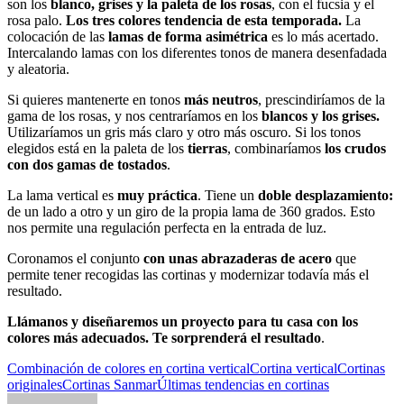
son los
blanco, grises y la
paleta de los rosas
, con el fucsia y el
rosa palo.
Los tres colores tendencia de esta temporada.
La
colocación de las
lamas de forma asimétrica
es lo más acertado.
Intercalando lamas con los diferentes tonos de manera desenfadada
y aleatoria.
Si quieres mantenerte en tonos
más neutros
, prescindiríamos de la
gama de los rosas, y nos centraríamos en los
blancos y los grises.
Utilizaríamos un gris más claro y otro más oscuro. Si los tonos
elegidos está en la paleta de los
tierras
, combinaríamos
los crudos
con dos gamas de tostados
.
La lama vertical es
muy práctica
. Tiene un
doble desplazamiento:
de un lado a otro y un giro de la propia lama de 360 grados. Esto
nos permite una regulación perfecta en la entrada de luz.
Coronamos el conjunto
con unas abrazaderas de acero
que
permite tener recogidas las cortinas y modernizar todavía más el
resultado.
Llámanos y diseñaremos un proyecto para tu casa con los
colores más adecuados. Te sorprenderá el resultado
.
Combinación de colores en cortina vertical
Cortina vertical
Cortinas
originales
Cortinas Sanmar
Últimas tendencias en cortinas