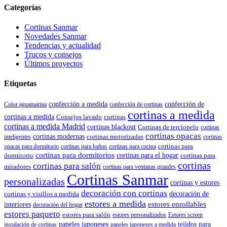
Categorías
Cortinas Sanmar
Novedades Sanmar
Tendencias y actualidad
Trucos y consejos
Últimos proyectos
Etiquetas
confección de
confección a medida
Color aguamarina
confección de cortinas
cortinas a medida
cortinas a medida
Consejos lavado
cortinas
cortinas a medida Madrid
cortinas blackout
Cortinas de terciopelo
cortinas
cortinas opacas
cortinas modernas
cortinas motorizadas
inteligentes
cortinas
cortinas para
opacas para dormitorio
cortinas para baños
cortinas para cocina
cortinas para dormitorios
dormitorio
cortinas para el hogar
cortinas para
cortinas
cortinas para salón
miradores
cortinas para ventanas grandes
Cortinas Sanmar
personalizadas
cortinas y estores
decoración con cortinas
cortinas y visillos a medida
decoración de
estores a medida
estores enrollables
interiores
decoración del hogar
estores paqueto
estores para salón
estores personalizados
Estores screen
paneles japoneses
tejidos para
instalación de cortinas
paneles japoneses a medida