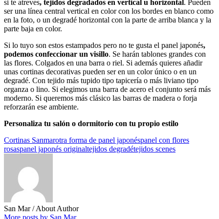
si te atreves
, tejidos degradados en vertical u horizontal
. Pueden
ser una línea central vertical en color con los bordes en blanco como
en la foto, o un degradé horizontal con la parte de arriba blanca y la
parte baja en color.
Si lo tuyo son estos estampados pero no te gusta el panel japonés
,
podemos confeccionar un visillo
. Se harán tablones grandes con
las flores. Colgados en una barra o riel. Si además quieres añadir
unas cortinas decorativas pueden ser en un color único o en un
degradé. Con tejido más tupido tipo tapicería o más liviano tipo
organza o lino. Si elegimos una barra de acero el conjunto será más
moderno. Si queremos más clásico las barras de madera o forja
reforzarán ese ambiente.
Personaliza tu salón o dormitorio con tu propio estilo
Cortinas Sanmar
otra forma de panel japonés
panel con flores
rosas
panel japonés original
tejidos degradé
tejidos scenes
San Mar
/ About Author
More posts by San Mar