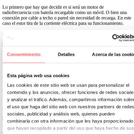
Lo primero que hay que decidir es si será un motor de
radiofrecuencia con batería recargable como un móvil. O bien una
conexión por cable a techo o pared sin necesidad de recarga. En este
caso el estor tira de la corriente eléctrica para su funcionamiento.
0
0
15 Nov 2023
Estor lapa: la solución para tu puerta de cocina
Consentimiento
Detalles
Acerca de las cooki
En muchas cocinas se nos plantea la necesidad de poner cortinas en
una puerta de salida a terraza o un tendedero. Una barra con un
visillo puede ser que dificulte la apertura de la puerta. Un estor
Esta página web usa cookies
convencional tendrá que subirse hasta arriba cada vez que se quiera
acceder a la terraza. Y un estor enrollable no puede desmontarse
Las cookies de este sitio web se usan para personalizar el
para lavar, lo que no gusta a algunos clientes.
Tenemos una SOLUCÍN PRÁCTICA Y MUY DECORATIVA: EL
contenido y los anuncios, ofrecer funciones de redes sociale
ESTOR LAPA.
y analizar el tráfico. Además, compartimos información sobr
el uso que haga del sitio web con nuestros partners de redes
0
0
30 Abr 2019
sociales, publicidad y análisis web, quienes pueden
combinarla con otra información que les haya proporcionado
Elección de cortinas para una puerta y ventana con radiador
que hayan recopilado a partir del uso que haya hecho de sus
Te encantará el proyecto que hemos diseñado para este salón. En