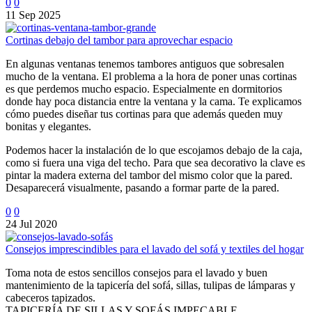
0
0
11 Sep 2025
Cortinas debajo del tambor para aprovechar espacio
En algunas ventanas tenemos tambores antiguos que sobresalen
mucho de la ventana. El problema a la hora de poner unas cortinas
es que perdemos mucho espacio. Especialmente en dormitorios
donde hay poca distancia entre la ventana y la cama. Te explicamos
cómo puedes diseñar tus cortinas para que además queden muy
bonitas y elegantes.
Podemos hacer la instalación de lo que escojamos debajo de la caja,
como si fuera una viga del techo. Para que sea decorativo la clave es
pintar la madera externa del tambor del mismo color que la pared.
Desaparecerá visualmente, pasando a formar parte de la pared.
0
0
24 Jul 2020
Consejos imprescindibles para el lavado del sofá y textiles del hogar
Toma nota de estos sencillos consejos para el lavado y buen
mantenimiento de la tapicería del sofá, sillas, tulipas de lámparas y
cabeceros tapizados.
TAPICERÍA DE SILLAS Y SOFÁS IMPECABLE.