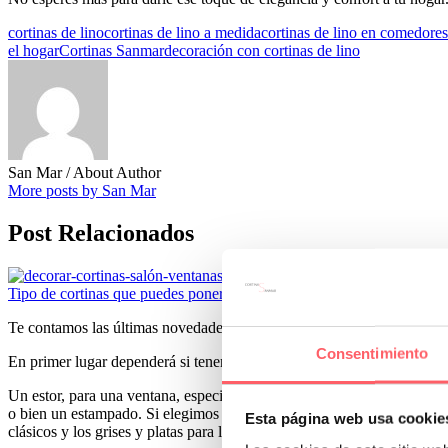
cortinas de lino
cortinas de lino a medida
cortinas de lino en comedores
el hogar
Cortinas Sanmar
decoración con cortinas de lino
San Mar
/ About Author
More posts by San Mar
Post Relacionados
Tipo de cortinas que puedes poner en un salón
Te contamos las últimas novedades para decorar las ventanas de una de 
Consentimiento
En primer lugar dependerá si tenemos una puerta o mirador con crista
Un estor, para una ventana, especialmente si hay un radiador debajo, q
o bien un estampado. Si elegimos una base blanco o crudo permitiremo
Esta página web usa cookie
clásicos y los grises y platas para los más modernos y vanguardistas.