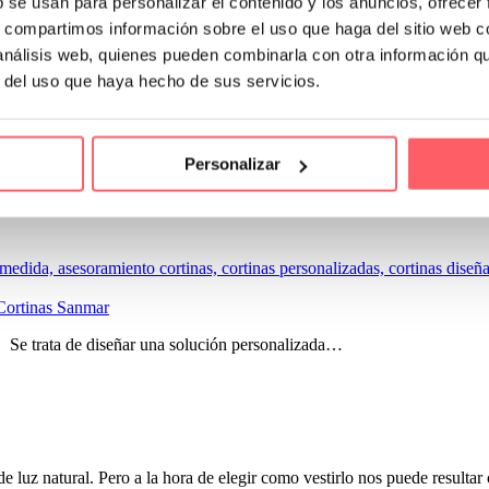
b se usan para personalizar el contenido y los anuncios, ofrecer
s, compartimos información sobre el uso que haga del sitio web 
 análisis web, quienes pueden combinarla con otra información q
r del uso que haya hecho de sus servicios.
en en una cocina, te presentamos nuestro último proyecto. Original y sen
Personalizar
. La perdida de iluminación natural preocupaba especialmente a nuestra 
 Cortinas Sanmar
to. Se trata de diseñar una solución personalizada…
uz natural. Pero a la hora de elegir como vestirlo nos puede resultar c