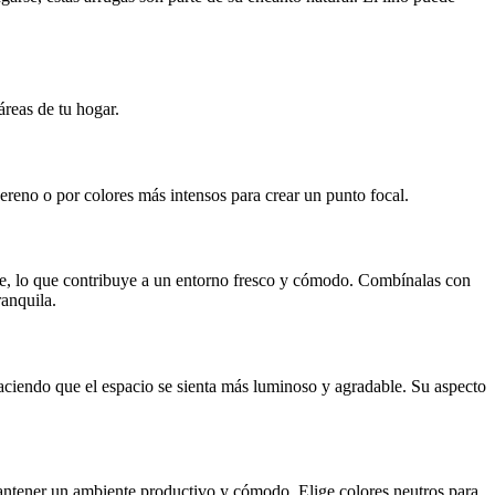
reas de tu hogar.
ereno o por colores más intensos para crear un punto focal.
aire, lo que contribuye a un entorno fresco y cómodo. Combínalas con
ranquila.
, haciendo que el espacio se sienta más luminoso y agradable. Su aspecto
mantener un ambiente productivo y cómodo. Elige colores neutros para