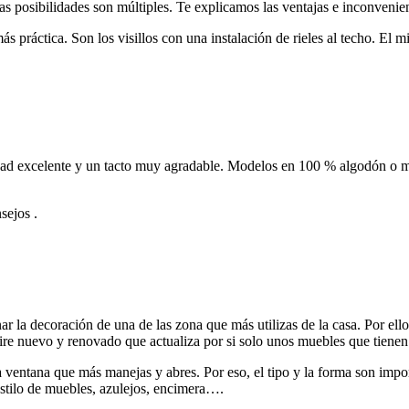
Las posibilidades son múltiples. Te explicamos las ventajas e inconveni
ráctica. Son los visillos con una instalación de rieles al techo. El mir
idad excelente y un tacto muy agradable. Modelos en 100 % algodón o m
sejos .
ar la decoración de una de las zona que más utilizas de la casa. Por ello
aire nuevo y renovado que actualiza por si solo unos muebles que tienen
a ventana que más manejas y abres. Por eso, el tipo y la forma son impor
estilo de muebles, azulejos, encimera….