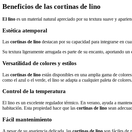
Beneficios de las cortinas de lino
El lino
es un material natural apreciado por su textura suave y aparienc
Estética atemporal
Las
cortinas de lino
destacan por su capacidad para integrarse en cual
Su textura ligeramente arrugada es parte de su encanto, aportando un
Versatilidad de colores y estilos
Las
cortinas de lino
están disponibles en una amplia gama de colores y
como el azul o el verde, el lino se adapta a cualquier paleta de color
Control de la temperatura
El lino es un excelente regulador térmico. En verano, ayuda a mantener 
habitación. Esta propiedad hace que las
cortinas de lino
sean adecuad
Fácil mantenimiento
A pesar de su apariencia delicada, las
cortinas de lino
son fáciles de m