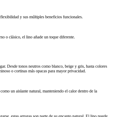
flexibilidad y sus múltiples beneficios funcionales.
no o clásico, el lino añade un toque diferente.
ogar. Desde tonos neutros como blanco, beige y gris, hasta colores
luminoso o cortinas más opacas para mayor privacidad.
a como un aislante natural, manteniendo el calor dentro de la
garse, estas arrugas son parte de su encanto natural. El lino puede