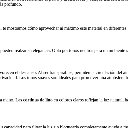
más profundo.
n, te mostramos cómo aprovechar al máximo este material en diferentes á
pueden realzar su elegancia. Opta por tonos neutros para un ambiente s
vorecen el descanso. Al ser transpirables, permiten la circulación del 
a privacidad. Los tonos suaves son ideales para promover una atmósfera t
 la mano. Las
cortinas de lino
en colores claros reflejan la luz natural
Su capacidad para filtrar la luz sin bloquearla completamente ayuda a 