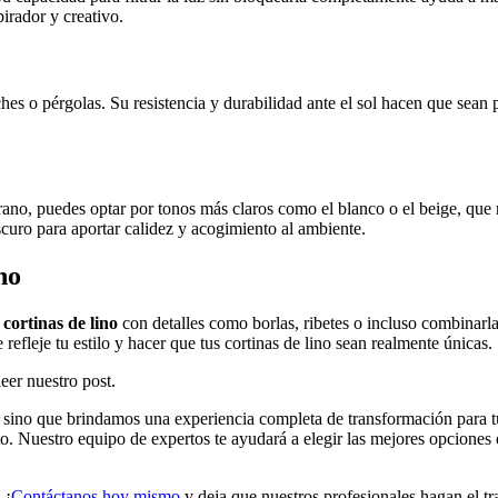
irador y creativo.
ches o pérgolas. Su resistencia y durabilidad ante el sol hacen que sea
erano, puedes optar por tonos más claros como el blanco o el beige, que r
oscuro para aportar calidez y acogimiento al ambiente.
no
s
cortinas de lino
con detalles como borlas, ribetes o incluso combinarla
efleje tu estilo y hacer que tus cortinas de lino sean realmente únicas.
leer nuestro post.
a, sino que brindamos una experiencia completa de transformación para 
to. Nuestro equipo de expertos te ayudará a elegir las mejores opciones
 ¡
Contáctanos hoy mismo
y deja que nuestros profesionales hagan el tra