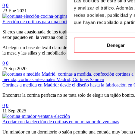
Las cookies de este sitio we
0
0
y analizar el tráfico. Ademá
23 Ene 2021
redes sociales, publicidad y
Elección de cortinas para una cocina
que hayan recopilado a parti
Si eres una apasionada de los topitos y estás pensando si quedarían bi
estor paqueto en la ventana con los mismos tejidos.
Denegar
Al elegir un base de textil claro dejamos pasar perfectamente la luz 
la mesa y las sillas y el mobiliario clásico en tonos crudos.
0
0
25 Sep 2020
Cortinas a medida en Madrid: desde el diseño hasta la fabricación en
Encontrar la cortina perfecta no se trata solo de elegir un tejido boni
0
0
11 Sep 2025
Acertar con la elección de cortinas en un mirador de ventanas
Un mirador en un dormitorio o salón permite una entrada muy buena de l