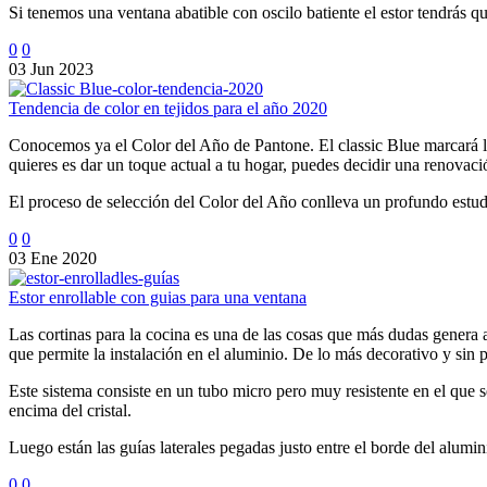
Si tenemos una ventana abatible con oscilo batiente el estor tendrás qu
0
0
03 Jun 2023
Tendencia de color en tejidos para el año 2020
Conocemos ya el Color del Año de Pantone. El classic Blue marcará la 
quieres es dar un toque actual a tu hogar, puedes decidir una renova
El proceso de selección del Color del Año conlleva un profundo estudi
0
0
03 Ene 2020
Estor enrollable con guias para una ventana
Las cortinas para la cocina es una de las cosas que más dudas genera a n
que permite la instalación en el aluminio. De lo más decorativo y sin 
Este sistema consiste en un tubo micro pero muy resistente en el que s
encima del cristal.
Luego están las guías laterales pegadas justo entre el borde del aluminio
0
0