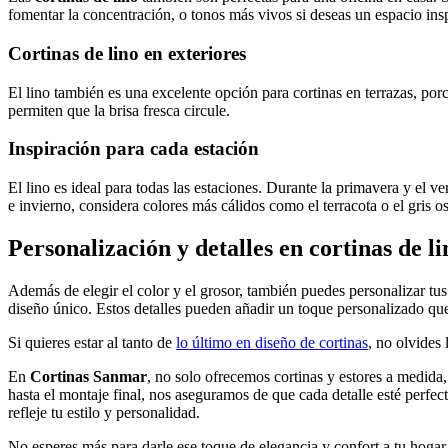
fomentar la concentración, o tonos más vivos si deseas un espacio insp
Cortinas de lino en exteriores
El lino también es una excelente opción para cortinas en terrazas, por
permiten que la brisa fresca circule.
Inspiración para cada estación
El lino es ideal para todas las estaciones. Durante la primavera y el v
e invierno, considera colores más cálidos como el terracota o el gris 
Personalización y detalles en cortinas de li
Además de elegir el color y el grosor, también puedes personalizar tu
diseño único. Estos detalles pueden añadir un toque personalizado que r
Si quieres estar al tanto de
lo último en diseño de cortinas
, no olvides 
En
Cortinas Sanmar
, no solo ofrecemos cortinas y estores a medid
hasta el montaje final, nos aseguramos de que cada detalle esté perfec
refleje tu estilo y personalidad.
No esperes más para darle ese toque de elegancia y confort a tu hogar.