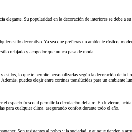
ia elegante. Su popularidad en la decoración de interiores se debe a su 
quier estilo decorativo. Ya sea que prefieras un ambiente rústico, moder
 estilo relajado y acogedor que nunca pasa de moda.
 estilos, lo que te permite personalizarlas según la decoración de tu h
es. Además, puedes elegir entre cortinas translúcidas para un ambiente 
el espacio fresco al permitir la circulación del aire. En invierno, actú
as para cualquier clima, asegurando confort durante todo el año.
antener. Son resistentes al polvo y la suciedad, y aunque tienden a arru