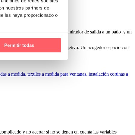
 funciones de redes sociales
con nuestros partners de
ue les haya proporcionado o
cillo visillo en blanco roto para un mirador de salida a un patio y un
Permitir todas
clienta. El resultado consigue ese objetivo. Un acogedor espacio con
omplicado y no acertar si no se tienen en cuenta las variables