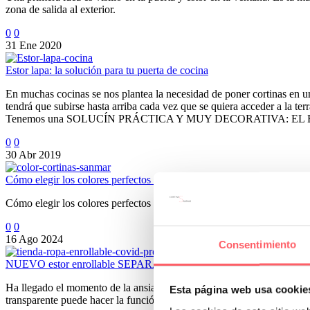
zona de salida al exterior.
0
0
31 Ene 2020
Estor lapa: la solución para tu puerta de cocina
En muchas cocinas se nos plantea la necesidad de poner cortinas en una
tendrá que subirse hasta arriba cada vez que se quiera acceder a la ter
Tenemos una SOLUCÍN PRÁCTICA Y MUY DECORATIVA: EL
0
0
30 Abr 2019
Cómo elegir los colores perfectos para tus cortinas según la decoració
Cómo elegir los colores perfectos para tus cortinas según la decoraci
0
0
16 Ago 2024
Consentimiento
NUEVO estor enrollable SEPARADOR ANTI COVID-19
Ha llegado el momento de la ansiada apertura y es imprescindible
Esta página web usa cookie
transparente puede hacer la función de separador para la atención al pú