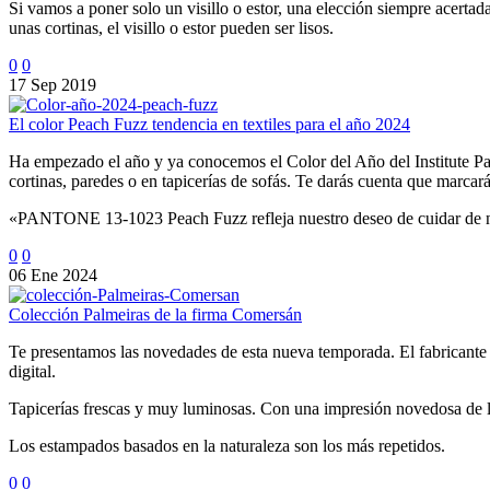
Si vamos a poner solo un visillo o estor, una elección siempre acert
unas cortinas, el visillo o estor pueden ser lisos.
0
0
17 Sep 2019
El color Peach Fuzz tendencia en textiles para el año 2024
Ha empezado el año y ya conocemos el Color del Año del Institute P
cortinas, paredes o en tapicerías de sofás. Te darás cuenta que marcará
«PANTONE 13-1023 Peach Fuzz refleja nuestro deseo de cuidar de nos
0
0
06 Ene 2024
Colección Palmeiras de la firma Comersán
Te presentamos las novedades de esta nueva temporada. El fabricante
digital.
Tapicerías frescas y muy luminosas. Con una impresión novedosa de lo
Los estampados basados en la naturaleza son los más repetidos.
0
0