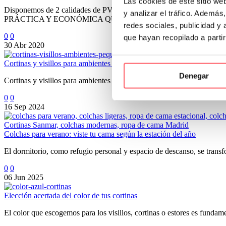
Las cookies de este sitio we
Disponemos de 2 calidades de PVC, una con una densidad de 300 mi
y analizar el tráfico. Ademá
PRÁCTICA Y ECONÓMICA QUE UNA MAMPARA DE META
redes sociales, publicidad y
0
0
que hayan recopilado a parti
30 Abr 2020
Cortinas y visillos para ambientes pequeños: trucos para maximizar e
Denegar
Cortinas y visillos para ambientes pequeños: trucos para maximizar e
0
0
16 Sep 2024
Colchas para verano: viste tu cama según la estación del año
El dormitorio, como refugio personal y espacio de descanso, se transf
0
0
06 Jun 2025
Elección acertada del color de tus cortinas
El color que escogemos para los visillos, cortinas o estores es fundame