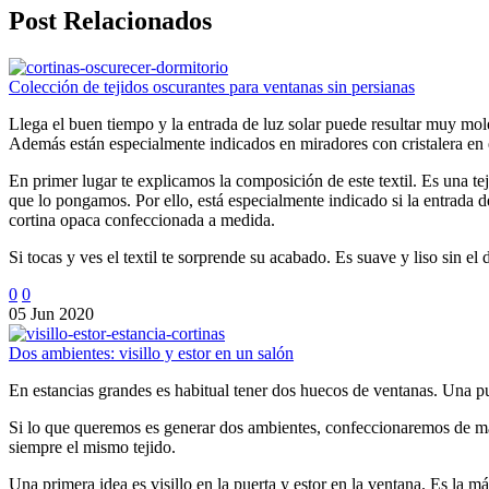
Post Relacionados
Colección de tejidos oscurantes para ventanas sin persianas
Llega el buen tiempo y la entrada de luz solar puede resultar muy m
Además están especialmente indicados en miradores con cristalera en el 
En primer lugar te explicamos la composición de este textil. Es una te
que lo pongamos. Por ello, está especialmente indicado si la entrada de
cortina opaca confeccionada a medida.
Si tocas y ves el textil te sorprende su acabado. Es suave y liso sin el 
0
0
05 Jun 2020
Dos ambientes: visillo y estor en un salón
En estancias grandes es habitual tener dos huecos de ventanas. Una pue
Si lo que queremos es generar dos ambientes, confeccionaremos de mane
siempre el mismo tejido.
Una primera idea es visillo en la puerta y estor en la ventana. Es la m