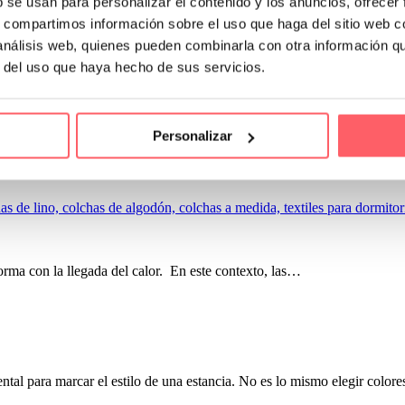
b se usan para personalizar el contenido y los anuncios, ofrecer
cras y otra calidad IGNÍFUGA de 500 micras. Una de las cosas más i
s, compartimos información sobre el uso que haga del sitio web 
CRILATO.
 análisis web, quienes pueden combinarla con otra información q
r del uso que haya hecho de sus servicios.
spacios
Personalizar
spacios Vivir en un espacio pequeño no significa que tengas que…
orma con la llegada del calor. En este contexto, las…
ntal para marcar el estilo de una estancia. No es lo mismo elegir colore