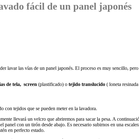
avado fácil de un panel japonés
er lavar las vías de un panel japonés. El proceso es muy sencillo, pero
ías de tela, screen
(plastificado) o
tejido translucido
( loneta resinada 
ado con tejidos que se pueden meter en la lavadora.
ente llevará un velcro que abriremos para sacar la pesa. A continuac
a del panel con un tirón desde abajo. Es necesario subirnos en una esca
stén en perfecto estado.