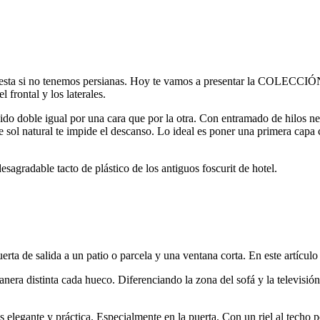
olesta si no tenemos persianas. Hoy te vamos a presentar la COLECCIÓ
frontal y los laterales.
jido doble igual por una cara que por la otra. Con entramado de hilos neg
 sol natural te impide el descanso. Lo ideal es poner una primera capa co
desagradable tacto de plástico de los antiguos foscurit de hotel.
rta de salida a un patio o parcela y una ventana corta. En este artículo
ra distinta cada hueco. Diferenciando la zona del sofá y la televisión
ás elegante y práctica. Especialmente en la puerta. Con un riel al techo 