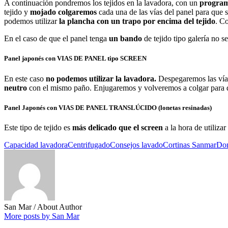
A continuación pondremos los tejidos en la lavadora, con un
program
tejido y
mojado colgaremos
cada una de las vías del panel para que 
podemos utilizar
la plancha con un trapo por encima del tejido
. C
En el caso de que el panel tenga
un bando
de tejido tipo galería no 
Panel japonés con VIAS DE PANEL tipo SCREEN
En este caso
no podemos utilizar la lavadora.
Despegaremos las vía
neutro
con el mismo paño. Enjugaremos y volveremos a colgar para
Panel Japonés con VIAS DE PANEL TRANSLÚCIDO (lonetas resinadas)
Este tipo de tejido es
más delicado que el screen
a la hora de utiliz
Capacidad lavadora
Centrifugado
Consejos lavado
Cortinas Sanmar
Don
San Mar
/ About Author
More posts by San Mar