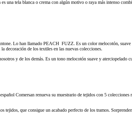
ada es una tela blanca o crema con algún motivo o raya más intenso com
antone. Lo han llamado PEACH FUZZ. Es un color melocotón, suave y a
 la decoración de los textiles en las nuevas colecciones.
otros y de los demás. Es un tono melocotón suave y aterciopelado cuy
 español Comersan renueva su muestrario de tejidos con 5 colecciones r
s tejidos, que consigue un acabado perfecto de los tramos. Sorprendente