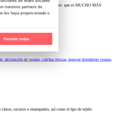
 funciones de redes sociales
nteresantes de este tipo de protección es que es MUCHO MÁS
con nuestros partners de
ue les haya proporcionado o
Permitir todas
s claros, oscuros o estampados, así como el tipo de tejido.