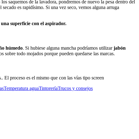
 los saquemos de la lavadora, pondremos de nuevo la pesa dentro del
el secado es rapidísimo. Si una vez seco, vemos alguna arruga
una superficie con el aspirador.
año húmedo
. Si hubiese alguna mancha podríamos utilizar
jabón
dos sobre todo mojados porque pueden quedarse las marcas.
s
.. El proceso es el mismo que con las vías tipo screen
as
Temperatura agua
Tintorería
Trucos y consejos