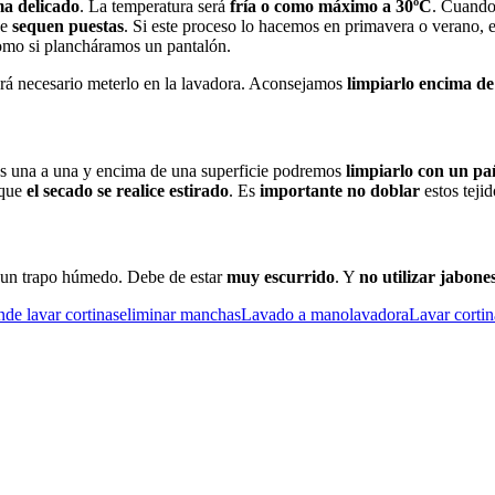
a delicado
. La temperatura será
fría o como máximo a 30ºC
. Cuando
se
sequen puestas
. Si este proceso lo hacemos en primavera o verano, 
omo si plancháramos un pantalón.
será necesario meterlo en la lavadora. Aconsejamos
limpiarlo encima de 
s una a una y encima de una superficie podremos
limpiarlo con un p
 que
el secado se realice estirado
. Es
importante no doblar
estos teji
ar un trapo húmedo. Debe de estar
muy escurrido
. Y
no utilizar jabone
de lavar cortinas
eliminar manchas
Lavado a mano
lavadora
Lavar cortin