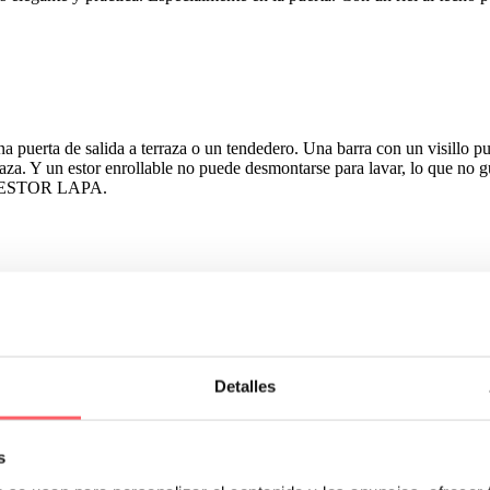
 puerta de salida a terraza o un tendedero. Una barra con un visillo pue
raza. Y un estor enrollable no puede desmontarse para lavar, lo que no g
 ESTOR LAPA.
n de tu hogar
ón de tu hogar Elegir el color adecuado para tus…
Detalles
 acondicionar nuestros negocios a la nueva realidad. Te presentamo
s
blico, con una visibilidad perfecta.