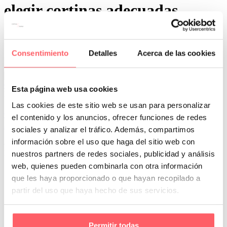
elegir cortinas adecuadas
Consentimiento
Detalles
Acerca de las cookies
0
0
Esta página web usa cookies
Por San Mar
Trucos y consejos
Las cookies de este sitio web se usan para personalizar
09 Ago:
Guía completa para elegir cortinas y visillos
el contenido y los anuncios, ofrecer funciones de redes
a medida para cada habitación
sociales y analizar el tráfico. Además, compartimos
información sobre el uso que haga del sitio web con
Guía completa para elegir cortinas y visillos a medida para cada
habitación Seleccionar las cortinas y visillos correctos para cada…
nuestros partners de redes sociales, publicidad y análisis
web, quienes pueden combinarla con otra información
que les haya proporcionado o que hayan recopilado a
partir del uso que haya hecho de sus servicios.
Permitir todas