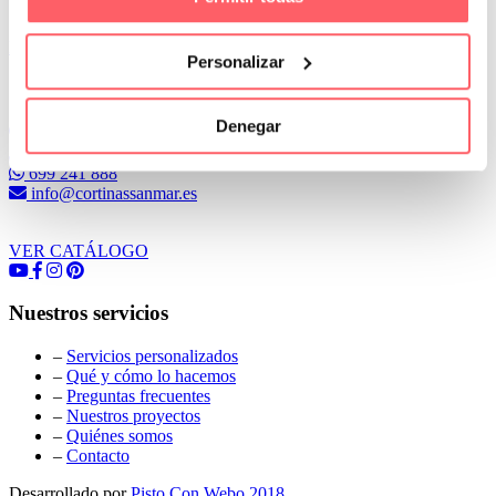
Leer Más
Personalizar
Conoce Cortinas Sanmar
Denegar
c/ Madrid nº 87 Local 1 y 5 28970 Madrid
91 498 08 97
699 241 888
info@cortinassanmar.es
VER CATÁLOGO
Nuestros servicios
–
Servicios personalizados
–
Qué y cómo lo hacemos
–
Preguntas frecuentes
–
Nuestros proyectos
–
Quiénes somos
–
Contacto
Desarrollado por
Pisto Con Webo 2018