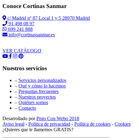
Conoce Cortinas Sanmar
c/ Madrid nº 87 Local 1 y 5 28970 Madrid
91 498 08 97
699 241 888
info@cortinassanmar.es
VER CATÁLOGO
Nuestros servicios
–
Servicios personalizados
–
Qué y cómo lo hacemos
–
Preguntas frecuentes
–
Nuestros proyectos
–
Quiénes somos
–
Contacto
Desarrollado por
Pisto Con Webo 2018
Aviso legal
-
Política de privacidad
-
Política de cookies
-
Cookies
¿Quieres que te llamemos GRATIS?