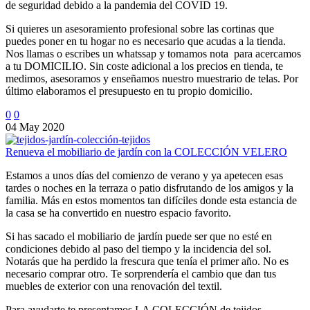
de seguridad debido a la pandemia del COVID 19.
Si quieres un asesoramiento profesional sobre las cortinas que
puedes poner en tu hogar no es necesario que acudas a la tienda.
Nos llamas o escribes un whatssap y tomamos nota para acercamos
a tu DOMICILIO. Sin coste adicional a los precios en tienda, te
medimos, asesoramos y enseñamos nuestro muestrario de telas. Por
último elaboramos el presupuesto en tu propio domicilio.
0
0
04 May 2020
Renueva el mobiliario de jardín con la COLECCIÓN VELERO
Estamos a unos días del comienzo de verano y ya apetecen esas
tardes o noches en la terraza o patio disfrutando de los amigos y la
familia. Más en estos momentos tan difíciles donde esta estancia de
la casa se ha convertido en nuestro espacio favorito.
Si has sacado el mobiliario de jardín puede ser que no esté en
condiciones debido al paso del tiempo y la incidencia del sol.
Notarás que ha perdido la frescura que tenía el primer año. No es
necesario comprar otro. Te sorprendería el cambio que dan tus
muebles de exterior con una renovación del textil.
Para ayudarte te presentamos LA COLECCIÓN de tejidos