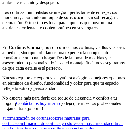
ambiente relajante y despejado.
Las cortinas minimalistas se integran perfectamente en espacios
modernos, aportando un toque de sofisticación sin sobrecargar la
decoración. Este estilo es ideal para aquellos que buscan una
apariencia ordenada y contemporánea en sus hogares.
En
Cortinas Sanmar
, no solo ofrecemos cortinas, visillos y estores
a medida, sino que brindamos una experiencia completa de
transformación para tu hogar. Desde la toma de medidas y el
asesoramiento personalizado hasta el montaje final, nos aseguramos
de que cada detalle esté perfecto.
Nuestro equipo de expertos te ayudará a elegir las mejores opciones
en términos de diseño, funcionalidad y color para que tu espacio
refleje tu estilo y personalidad.
No esperes más para darle ese toque de elegancia y confort a tu
hogar. ¡
Contáctanos hoy mismo
y deja que nuestros profesionales
hagan el trabajo por ti!
automatización de cortinas
colores naturales para
cortinas
combinación de cortinas y estores
cortinas a medida
cortinas
blackout
cortinas con capas
cortinas con estampados