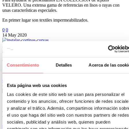
VELERO. Una extensa gama de referencias en lisos o rayas con
unas características especiales.
En primer lugar son textiles impermeabilizados.
0
0
14 May 2020
¿Puedo instalar cortinas si tengo un techo inclinado, un ventanal
curvo o formas especiales?
Cuando una vivienda se sale de lo convencional, aparecen muchas
Consentimiento
Detalles
Acerca de las cooki
preguntas. Techos inclinados, ventanales curvos, ventanas con
formas irregulares o…
0
0
Esta página web usa cookies
06 Feb 2026
Las cookies de este sitio web se usan para personalizar el
¿Cómo elegir el visillo corto perfecto para tu ventana?
contenido y los anuncios, ofrecer funciones de redes sociale
Elegir el visillo corto perfecto para tu ventana puede transformar el
y analizar el tráfico. Además, compartimos información sobr
aspecto de cualquier estancia del hogar, añadiendo un toque de
el uso que haga del sitio web con nuestros partners de redes
elegancia y funcionalidad.
sociales, publicidad y análisis web, quienes pueden
0
0
combinarla con otra información que les haya proporcionado