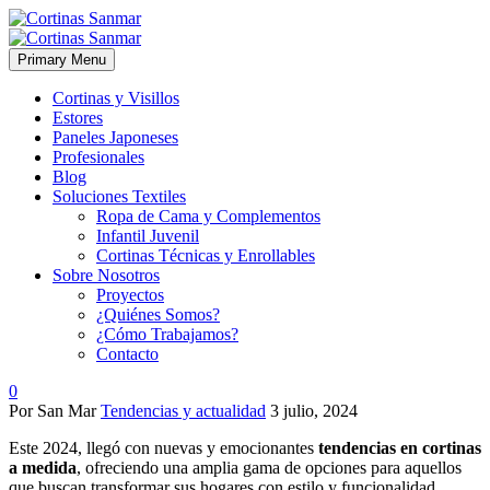
Primary Menu
Cortinas y Visillos
Estores
Paneles Japoneses
Profesionales
Blog
Soluciones Textiles
Ropa de Cama y Complementos
Infantil Juvenil
Cortinas Técnicas y Enrollables
Sobre Nosotros
Proyectos
¿Quiénes Somos?
¿Cómo Trabajamos?
Contacto
0
Por San Mar
Tendencias y actualidad
3 julio, 2024
Este 2024, llegó con nuevas y emocionantes
tendencias en cortinas
a medida
, ofreciendo una amplia gama de opciones para aquellos
que buscan transformar sus hogares con estilo y funcionalidad.