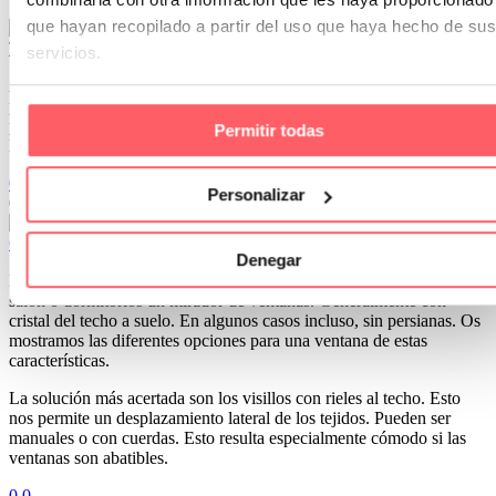
10 Jul 2024
que hayan recopilado a partir del uso que haya hecho de sus
Trucos imprescindibles para el lavado fácil de un panel japonés
servicios.
A continuación te mostramos la forma más sencilla y rápida para
poder lavar las vías de un panel japonés. El proceso es muy sencillo,
pero hay que tener en cuenta una serie de pasos que harán que esta
Permitir todas
labor no se complique.
0
0
Personalizar
08 Ene 2019
Cortinas para unas ventanas con forma de mirador
Denegar
En muchas casas de nueva construcción es habitual encontrar en el
salón o dormitorios un mirador de ventanas. Generalmente con
cristal del techo a suelo. En algunos casos incluso, sin persianas. Os
mostramos las diferentes opciones para una ventana de estas
características.
La solución más acertada son los visillos con rieles al techo. Esto
nos permite un desplazamiento lateral de los tejidos. Pueden ser
manuales o con cuerdas. Esto resulta especialmente cómodo si las
ventanas son abatibles.
0
0