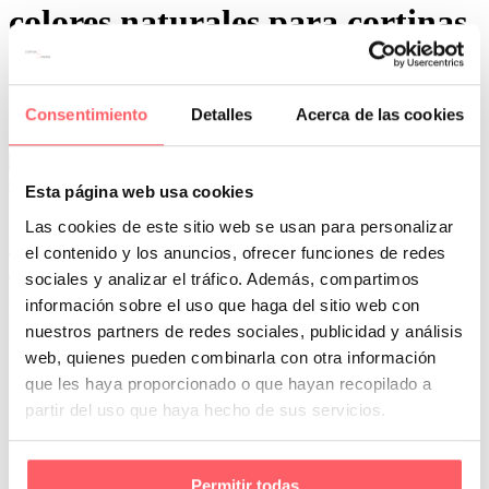
colores naturales para cortinas
Consentimiento
Detalles
Acerca de las cookies
0
0
Esta página web usa cookies
Por San Mar
Tendencias y actualidad
Las cookies de este sitio web se usan para personalizar
03 Jul:
Tendencias en cortinas a medida para el
el contenido y los anuncios, ofrecer funciones de redes
2024
sociales y analizar el tráfico. Además, compartimos
información sobre el uso que haga del sitio web con
Este 2024, llegó con nuevas y emocionantes tendencias en cortinas a
medida, ofreciendo una amplia gama de opciones para aquellos…
nuestros partners de redes sociales, publicidad y análisis
web, quienes pueden combinarla con otra información
que les haya proporcionado o que hayan recopilado a
partir del uso que haya hecho de sus servicios.
Permitir todas