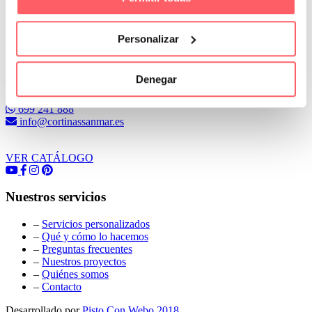
Leer Más
Personalizar
Conoce Cortinas Sanmar
Denegar
c/ Madrid nº 87 Local 1 y 5 28970 Madrid
91 498 08 97
699 241 888
info@cortinassanmar.es
VER CATÁLOGO
Nuestros servicios
–
Servicios personalizados
–
Qué y cómo lo hacemos
–
Preguntas frecuentes
–
Nuestros proyectos
–
Quiénes somos
–
Contacto
Desarrollado por
Pisto Con Webo 2018