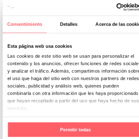
clásicos hasta mecanismos motorizados, cada elección cuenta para
transformar tu casa en un espacio único.
En
Cortinas Sanmar
, llevamos más de 40 años vistiendo hogares
Consentimiento
Detalles
Acerca de las cooki
con soluciones textiles personalizadas, adaptadas a cada proyecto
decorativo.
Nuestro equipo te acompaña en todo el proceso: desde el
asesoramiento técnico y estético, hasta la confección e instalación
Esta página web usa cookies
profesional de cortinas y estores a medida.
Las cookies de este sitio web se usan para personalizar el
Contamos con una amplia variedad de tejidos, sistemas y acabados
contenido y los anuncios, ofrecer funciones de redes sociale
para que encuentres la opción perfecta para tu hogar, sea cual sea tu
y analizar el tráfico. Además, compartimos información sobr
estilo.
el uso que haga del sitio web con nuestros partners de redes
¿Quieres que te ayudemos a dar el siguiente paso?
sociales, publicidad y análisis web, quienes pueden
combinarla con otra información que les haya proporcionado
Visítanos en nuestra tienda de Madrid
o
contacta con nosotros
a
través de nuestra web. Estaremos encantados de ayudarte a
que hayan recopilado a partir del uso que haya hecho de sus
transformar tu espacio con estilo, calidad y soluciones pensadas para
servicios.
durar.
¿Te interesa conocer más sobre las telas
Permitir todas
más populares para cortinas?