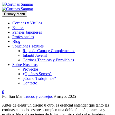
Primary Menu
Cortinas y Visillos
Estores
Paneles Japoneses
Profesionales
Blog
Soluciones Textiles
Ropa de Cama y Complementos
Infantil Juvenil
Cortinas Técnicas y Enrollables
Sobre Nosotros
Proyectos
¿Quiénes Somos?
¿Cómo Trabajamos?
Contacto
0
Por San Mar
Trucos y consejos
9 mayo, 2025
Antes de elegir un diseño u otro, es esencial entender que tanto las
cortinas como los estores cumplen una doble función, práctica y
estética. No solo protegen de la luz, del frío o del calor, también