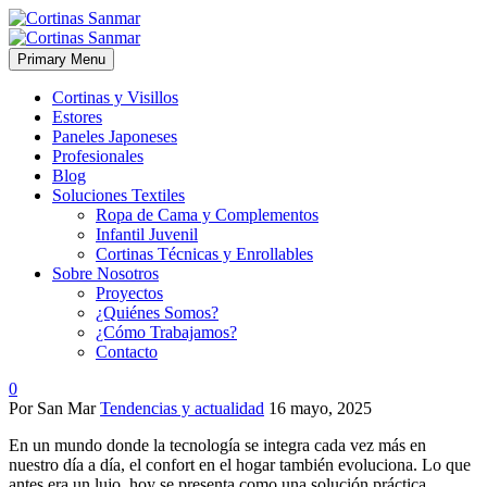
Primary Menu
Cortinas y Visillos
Estores
Paneles Japoneses
Profesionales
Blog
Soluciones Textiles
Ropa de Cama y Complementos
Infantil Juvenil
Cortinas Técnicas y Enrollables
Sobre Nosotros
Proyectos
¿Quiénes Somos?
¿Cómo Trabajamos?
Contacto
0
Por San Mar
Tendencias y actualidad
16 mayo, 2025
En un mundo donde la tecnología se integra cada vez más en
nuestro día a día, el confort en el hogar también evoluciona. Lo que
antes era un lujo, hoy se presenta como una solución práctica,