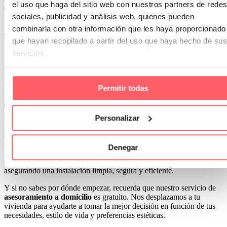
el uso que haga del sitio web con nuestros partners de redes
económicos, sino en calidad de vida.
sociales, publicidad y análisis web, quienes pueden
Se trata de una inversión que mejora tu experiencia en casa, cada
combinarla con otra información que les haya proporcionado
día.
que hayan recopilado a partir del uso que haya hecho de sus
servicios.
Confección a medida de cortinas
motorizadas
Permitir todas
Todas nuestras
cortinas motorizadas
se diseñan y confeccionan a
medida, en función del proyecto y del espacio. Esto no solo
Personalizar
garantiza un ajuste perfecto, sino que permite elegir el tejido, la
caída, la textura y los acabados con total libertad.
Denegar
Además, nuestros técnicos e instaladores cuentan con amplia
experiencia en la integración de sistemas eléctricos y motorizados,
asegurando una instalación limpia, segura y eficiente.
Y si no sabes por dónde empezar, recuerda que nuestro servicio de
asesoramiento a domicilio
es gratuito. Nos desplazamos a tu
vivienda para ayudarte a tomar la mejor decisión en función de tus
necesidades, estilo de vida y preferencias estéticas.