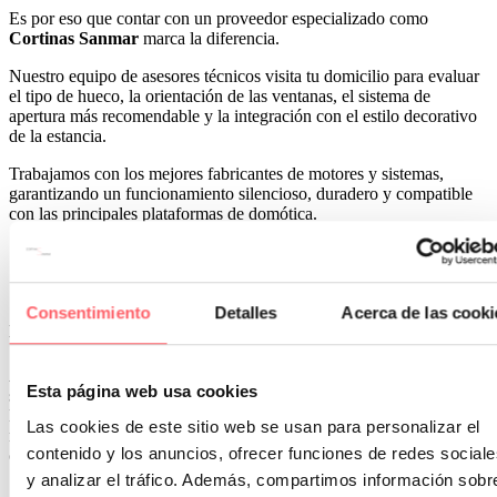
Es por eso que contar con un proveedor especializado como
Cortinas Sanmar
marca la diferencia.
Nuestro equipo de asesores técnicos visita tu domicilio para evaluar
el tipo de hueco, la orientación de las ventanas, el sistema de
apertura más recomendable y la integración con el estilo decorativo
de la estancia.
Trabajamos con los mejores fabricantes de motores y sistemas,
garantizando un funcionamiento silencioso, duradero y compatible
con las principales plataformas de domótica.
¿Son las cortinas motorizadas una
Consentimiento
Detalles
Acerca de las cooki
inversión rentable?
Aunque el precio inicial de una cortina motorizada puede ser
Esta página web usa cookies
superior al de una cortina tradicional, hay que tener en cuenta todos
los beneficios que aporta, ahorro energético, protección del
Las cookies de este sitio web se usan para personalizar el
mobiliario, aumento del valor de la vivienda, estética más limpia,
contenido y los anuncios, ofrecer funciones de redes sociale
confort diario y accesibilidad.
y analizar el tráfico. Además, compartimos información sobr
A largo plazo, la diferencia se amortiza no sólo en términos