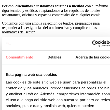
Por eso,
diseñamos e instalamos cortinas a medida
con el máximo
rigor técnico y estético, adaptándonos a los requisitos de hoteles,
restaurantes, oficinas y espacios comerciales de cualquier escala.
Contamos con una amplia selección de tejidos, preparados para
responder a las exigencias del uso intensivo y cumplir con las
normativas del sector.
Además, ofrecemos asesoramiento personalizado, confección
artesanal y una instalación profesional que garantiza un resultado
impecable.
Consentimiento
Detalles
Acerca de las cooki
Si estás desarrollando un proyecto contract y buscas textiles que
marquen la diferencia, te invitamos a
ponerte en contacto con
nuestro equipo
.
Esta página web usa cookies
Te ayudaremos a encontrar la mejor solución para tu espacio, con la
experiencia, la calidad y el compromiso que nos definen.
Las cookies de este sitio web se usan para personalizar el
contenido y los anuncios, ofrecer funciones de redes sociale
y analizar el tráfico. Además, compartimos información sobr
¿Te interesa saber más sobre soluciones
el uso que haga del sitio web con nuestros partners de redes
textiles para cada estilo?
sociales, publicidad y análisis web, quienes pueden