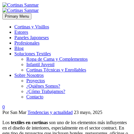
Primary Menu
Cortinas y Visillos
Estores
Paneles Japoneses
Profesionales
Blog
Soluciones Textiles
Ropa de Cama y Complementos
Infantil Juvenil
Cortinas Técnicas y Enrollables
Sobre Nosotros
Proyectos
¿Quiénes Somos?
¿Cómo Trabajamos?
Contacto
0
Por San Mar
Tendencias y actualidad
23 mayo, 2025
Los
textiles en cortinas
son uno de los elementos más influyentes
en el diseño de interiores, especialmente en el sector contract. En
este tipo de proyectos que incluyen hoteles, restaurantes, oficinas o