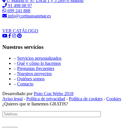
c/ Madrid nº 87 Local 1 y 5 28970 Madrid
91 498 08 97
699 241 888
info@cortinassanmar.es
VER CATÁLOGO
Nuestros servicios
–
Servicios personalizados
–
Qué y cómo lo hacemos
–
Preguntas frecuentes
–
Nuestros proyectos
–
Quiénes somos
–
Contacto
Desarrollado por
Pisto Con Webo 2018
Aviso legal
-
Política de privacidad
-
Política de cookies
-
Cookies
¿Quieres que te llamemos GRATIS?