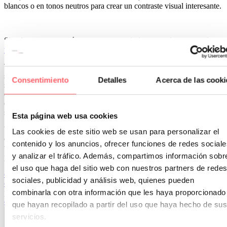
blancos o en tonos neutros para crear un contraste visual interesante.
Si quieres conocer más
trucos para maximizar espacios con cortinas
y visillos
, no olvides leer nuestro post.
Tanto si prefieres la oscuridad total de las
cortinas opacas
como la
suavidad y luz de los
visillos
, en
Cortinas Sanmar
ofrecemos
Consentimiento
Detalles
Acerca de las cooki
soluciones a medida para satisfacer tus necesidades. Nuestro equipo
de expertos te ayudará a elegir las mejores opciones, desde la toma
de medidas hasta la instalación final, asegurando que tu dormitorio
sea un espacio cómodo y estéticamente atractivo.
Esta página web usa cookies
Visítanos en
Cortinas Sanmar
para conocer más sobre nuestras
Las cookies de este sitio web se usan para personalizar el
opciones personalizadas y transformar tu hogar con cortinas y
contenido y los anuncios, ofrecer funciones de redes sociale
visillos a medida. ¡Descubre cómo la elección correcta de cortinas
y analizar el tráfico. Además, compartimos información sobr
puede marcar la diferencia en tu dormitorio!
el uso que haga del sitio web con nuestros partners de redes
cortinas blackout
cortinas blackout vs visillos
cortinas opacas
cortinas
sociales, publicidad y análisis web, quienes pueden
opacas para dormitorio
cortinas para ventanas grandes
cortinas
combinarla con otra información que les haya proporcionado
personalizadas
cortinas y visillos a medida
visillos para
dormitorio
visillos translúcidos
que hayan recopilado a partir del uso que haya hecho de sus
servicios.