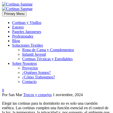
Primary Menu
Cortinas y Visillos
Estores
Paneles Japoneses
Profesionales
Blog
Soluciones Textiles
Ropa de Cama y Complementos
Infantil Juvenil
Cortinas Técnicas y Enrollables
Sobre Nosotros
Proyectos
¿Quiénes Somos?
¿Cómo Trabajamos?
Contacto
0
Por San Mar
Trucos y consejos
1 noviembre, 2024
Elegir las cortinas para tu dormitorio no es solo una cuestión
estética. Las cortinas cumplen una función esencial en el control de
la luz, la temperatura, la privacidad y, por supuesto, el ambiente que