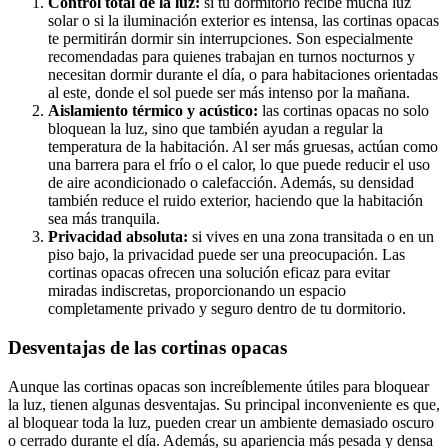
Control total de la luz:
si tu dormitorio recibe mucha luz
solar o si la iluminación exterior es intensa, las cortinas opacas
te permitirán dormir sin interrupciones. Son especialmente
recomendadas para quienes trabajan en turnos nocturnos y
necesitan dormir durante el día, o para habitaciones orientadas
al este, donde el sol puede ser más intenso por la mañana.
Aislamiento térmico y acústico:
las cortinas opacas no solo
bloquean la luz, sino que también ayudan a regular la
temperatura de la habitación. Al ser más gruesas, actúan como
una barrera para el frío o el calor, lo que puede reducir el uso
de aire acondicionado o calefacción. Además, su densidad
también reduce el ruido exterior, haciendo que la habitación
sea más tranquila.
Privacidad absoluta:
si vives en una zona transitada o en un
piso bajo, la privacidad puede ser una preocupación. Las
cortinas opacas ofrecen una solución eficaz para evitar
miradas indiscretas, proporcionando un espacio
completamente privado y seguro dentro de tu dormitorio.
Desventajas de las cortinas opacas
Aunque las cortinas opacas son increíblemente útiles para bloquear
la luz, tienen algunas desventajas. Su principal inconveniente es que,
al bloquear toda la luz, pueden crear un ambiente demasiado oscuro
o cerrado durante el día. Además, su apariencia más pesada y densa