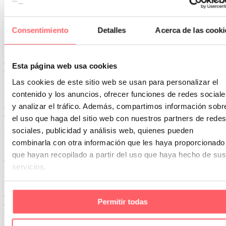
Cómo elegir según el estilo del salón
Consentimiento
Detalles
Acerca de las cooki
El estilo decorativo también debe guiar la elección. En salones
grandes, la cortina ocupa mucho espacio visual. Por eso, debe
acompañar el carácter de la estancia y no funcionar como un
Esta página web usa cookies
elemento aislado.
Las cookies de este sitio web se usan para personalizar el
En salones contemporáneos funcionan muy bien las cortinas de
contenido y los anuncios, ofrecer funciones de redes sociale
líneas limpias, tejidos naturales y tonos serenos. Este tipo de espacio
y analizar el tráfico. Además, compartimos información sobr
suele agradecer soluciones discretas, con buena caída y sin excesos
decorativos.
el uso que haga del sitio web con nuestros partners de redes
sociales, publicidad y análisis web, quienes pueden
En espacios clásicos, puede tener sentido trabajar con más cuerpo y
una caída más estructurada. Los tejidos con presencia ayudan a
combinarla con otra información que les haya proporcionado
reforzar la elegancia del conjunto. Eso sí, conviene evitar acabados
que hayan recopilado a partir del uso que haya hecho de sus
demasiado pesados si el salón ya cuenta con muebles, molduras o
servicios.
piezas decorativas muy protagonistas.
En ambientes mediterráneos o naturales, los linos, las mezclas
orgánicas y los tonos cálidos aportan frescura y calma. Funcionan
Permitir todas
especialmente bien cuando se busca una sensación luminosa,
relajada y acogedora. Aquí la textura del tejido suele ser más
importante que el color intenso.