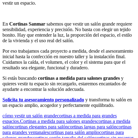
vestir un espacio.
En
Cortinas Sanmar
sabemos que vestir un salón grande requiere
sensibilidad, experiencia y precisión. No basta con elegir un tejido
bonito. Hay que entender la luz, la proporción del espacio, el estilo
de la vivienda y el uso real del salón.
Por eso trabajamos cada proyecto a medida, desde el asesoramiento
inicial hasta la confección en nuestro taller y la instalación final.
Cuidamos la caída, el volumen, el color y el sistema para que el
resultado sea elegante, funcional y duradero.
Si estás buscando
cortinas a medida para salones grandes
y
quieres vestir tu espacio sin recargarlo, estaremos encantados de
ayudarte a encontrar la solución adecuada.
Solicita tu asesoramiento personalizado
y transforma tu salón en
un espacio amplio, acogedor y perfectamente equilibrado.
cómo vestir un salón grande
cortinas a medida para grandes
espacios.
Cortinas a medida para salones grandes
cortinas a medida
salón
cortinas elegantes para salón
cortinas largas para salón
cortinas
para grandes ventanales
cortinas para salón amplio
cortinas para
salones grandes
cortinas según tamaño del salón
cortinas sin recargar