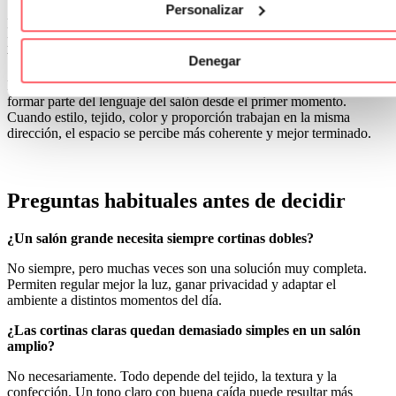
Personalizar
En salones más sofisticados, un tono neutro con una textura rica
puede elevar mucho el resultado. También puede ayudar a que un
ventanal grande se vea vestido, pero no recargado.
Denegar
La clave está en que la cortina no parezca añadida al final. Debe
formar parte del lenguaje del salón desde el primer momento.
Cuando estilo, tejido, color y proporción trabajan en la misma
dirección, el espacio se percibe más coherente y mejor terminado.
Preguntas habituales antes de decidir
¿Un salón grande necesita siempre cortinas dobles?
No siempre, pero muchas veces son una solución muy completa.
Permiten regular mejor la luz, ganar privacidad y adaptar el
ambiente a distintos momentos del día.
¿Las cortinas claras quedan demasiado simples en un salón
amplio?
No necesariamente. Todo depende del tejido, la textura y la
confección. Un tono claro con buena caída puede resultar más