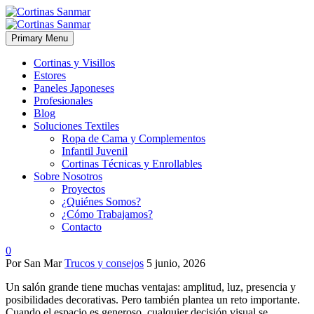
Primary Menu
Cortinas y Visillos
Estores
Paneles Japoneses
Profesionales
Blog
Soluciones Textiles
Ropa de Cama y Complementos
Infantil Juvenil
Cortinas Técnicas y Enrollables
Sobre Nosotros
Proyectos
¿Quiénes Somos?
¿Cómo Trabajamos?
Contacto
0
Por San Mar
Trucos y consejos
5 junio, 2026
Un salón grande tiene muchas ventajas: amplitud, luz, presencia y
posibilidades decorativas. Pero también plantea un reto importante.
Cuando el espacio es generoso, cualquier decisión visual se