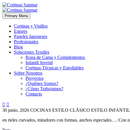
Primary Menu
Cortinas y Visillos
Estores
Paneles Japoneses
Profesionales
Blog
Soluciones Textiles
Ropa de Cama y Complementos
Infantil Juvenil
Cortinas Técnicas y Enrollables
Sobre Nosotros
Proyectos
¿Quiénes Somos?
¿Cómo Trabajamos?
Contacto


30 junio, 2026
COCINAS
ESTILO CLÁSICO
ESTILO INFANTIL
en rieles curvados, miradores con formas, anchos especiales…. Con nue
Prev