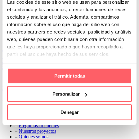
ofrecer a nuestros clientes la mejor relación calidad precio y
Las cookies de este sitio web se usan para personalizar
adecuarnos a sus necesidades. Mas ligeros, fuertes, paleta con
el contenido y los anuncios, ofrecer funciones de redes
diferentes tonos y colores
sociales y analizar el tráfico. Además, compartimos
Prev
información sobre el uso que haga del sitio web con
Next
nuestros partners de redes sociales, publicidad y análisis
Conoce Cortinas Sanmar
web, quienes pueden combinarla con otra información
que les haya proporcionado o que hayan recopilado a
c/ Madrid nº 87 Local 1 y 5 28970 Madrid
partir del uso que haya hecho de sus servicios.
91 498 08 97
699 241 888
info@cortinassanmar.es
Permitir todas
VER CATÁLOGO
Personalizar
Nuestros servicios
Denegar
–
Servicios personalizados
–
Qué y cómo lo hacemos
–
Preguntas frecuentes
–
Nuestros proyectos
–
Quiénes somos