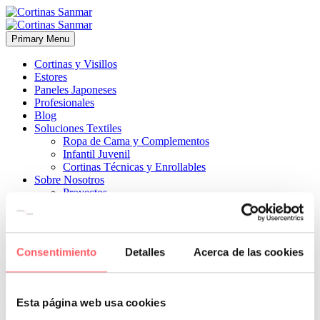
Primary Menu
Cortinas y Visillos
Estores
Paneles Japoneses
Profesionales
Blog
Soluciones Textiles
Ropa de Cama y Complementos
Infantil Juvenil
Cortinas Técnicas y Enrollables
Sobre Nosotros
Proyectos
¿Quiénes Somos?
¿Cómo Trabajamos?
Contacto
Consentimiento
Detalles
Acerca de las cookies


2 julio, 2026
COMPLEMENTOS
ESTILO CLÁSICO
ESTILO
MODERNO
0
Esta página web usa cookies
Cuidamos mucho la selección de nuestros muestrarios. Para poder