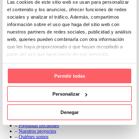
textiles. Muy útil para los más pequeños. Cuando en el momento de
Las cookies de este sitio web se usan para personalizar
la siesta necesitamos tamizar la entrada de luz sin llegar a la
el contenido y los anuncios, ofrecer funciones de redes
oscuridad total de una persiana.
sociales y analizar el tráfico. Además, compartimos
Prev
información sobre el uso que haga del sitio web con
Next
nuestros partners de redes sociales, publicidad y análisis
Conoce Cortinas Sanmar
web, quienes pueden combinarla con otra información
que les haya proporcionado o que hayan recopilado a
c/ Madrid nº 87 Local 1 y 5 28970 Madrid
partir del uso que haya hecho de sus servicios.
91 498 08 97
699 241 888
info@cortinassanmar.es
Permitir todas
VER CATÁLOGO
Personalizar
Nuestros servicios
Denegar
–
Servicios personalizados
–
Qué y cómo lo hacemos
–
Preguntas frecuentes
–
Nuestros proyectos
–
Quiénes somos