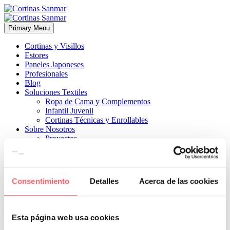
Primary Menu
Cortinas y Visillos
Estores
Paneles Japoneses
Profesionales
Blog
Soluciones Textiles
Ropa de Cama y Complementos
Infantil Juvenil
Cortinas Técnicas y Enrollables
Sobre Nosotros
Proyectos
¿Quiénes Somos?
¿Cómo Trabajamos?
Contacto
Consentimiento
Detalles
Acerca de las cookies


25 junio, 2026
ESTILO CLÁSICO
ESTILO INFANTIL-
JUVENIL
ESTILO MODERNO
0
Esta página web usa cookies
En una habitación infantil a veces es necesario esas dos capas de