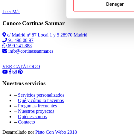
Denegar
Leer Más
Conoce Cortinas Sanmar
c/ Madrid nº 87 Local 1 y 5 28970 Madrid
91 498 08 97
699 241 888
info@cortinassanmar.es
VER CATÁLOGO
Nuestros servicios
–
Servicios personalizados
–
Qué y cómo lo hacemos
–
Preguntas frecuentes
–
Nuestros proyectos
–
Quiénes somos
–
Contacto
Desarrollado por
Pisto Con Webo 2018