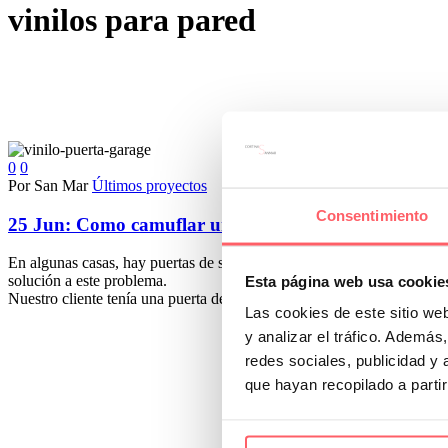
vinilos para pared
0
0
Por San Mar
Últimos proyectos
Consentimiento
25 Jun:
Como camuflar una puerta con un vinilo
En algunas casas, hay puertas de salida al exterior o acceso a un gar
solución a este problema.
Esta página web usa cookie
Nuestro cliente tenía una puerta de hierro gris situada en mitad de un p
Las cookies de este sitio we
y analizar el tráfico. Ademá
redes sociales, publicidad y
que hayan recopilado a parti