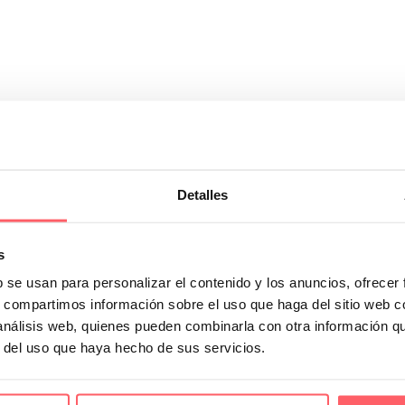
Detalles
aje muy visibles y poco decorativas. En este blog os contamos uno de nue
s
asillo y al lado de un salón.
b se usan para personalizar el contenido y los anuncios, ofrecer
s, compartimos información sobre el uso que haga del sitio web 
 análisis web, quienes pueden combinarla con otra información q
r del uso que haya hecho de sus servicios.