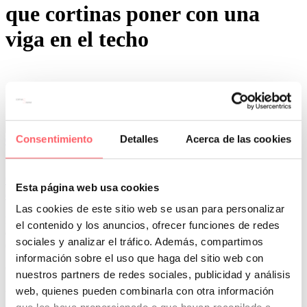
que cortinas poner con una
viga en el techo
Consentimiento
Detalles
Acerca de las cookies
0
1
Por San Mar
Últimos proyectos
08 Nov:
Solución para una cortina con una viga en
Esta página web usa cookies
el techo
Las cookies de este sitio web se usan para personalizar
En algunas habitaciones o comedores, podemos encontrar salientes
el contenido y los anuncios, ofrecer funciones de redes
en techos y paredes que dificultan las instalaciones. Es el caso del
sociales y analizar el tráfico. Además, compartimos
cliente, cuya foto os mostramos.
información sobre el uso que haga del sitio web con
Queríamos dar a la estancia un aire moderno y a la vez sofisticado.
nuestros partners de redes sociales, publicidad y análisis
La mejor solución era un panel japonés. Para ello, elegimos un
web, quienes pueden combinarla con otra información
tejido de lino blanco con motivos ornamentales. Como complemento
a los cojines grises que también confeccionamos para la cama.