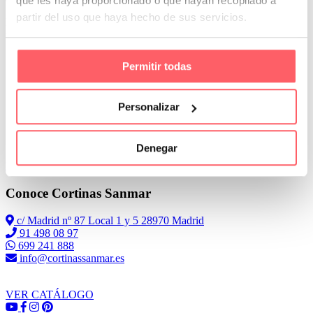
que les haya proporcionado o que hayan recopilado a
partir del uso que haya hecho de sus servicios.
En la parte derecha del techo, teníamos una viga que nos impedía
una instalación del panel que cubriese todo el ancho del aluminio
Permitir todas
Personalizar
Denegar
Leer Más
Conoce Cortinas Sanmar
c/ Madrid nº 87 Local 1 y 5 28970 Madrid
91 498 08 97
699 241 888
info@cortinassanmar.es
VER CATÁLOGO