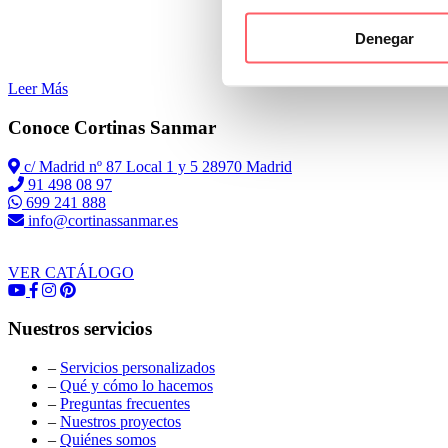
Denegar
Leer Más
Conoce Cortinas Sanmar
c/ Madrid nº 87 Local 1 y 5 28970 Madrid
91 498 08 97
699 241 888
info@cortinassanmar.es
VER CATÁLOGO
Nuestros servicios
–
Servicios personalizados
–
Qué y cómo lo hacemos
–
Preguntas frecuentes
–
Nuestros proyectos
–
Quiénes somos