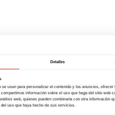
 techo
Detalles
chos y paredes que dificultan las instalaciones. Es el caso del cliente
La mejor solución era un panel japonés. Para ello, elegimos un tejido 
s
b se usan para personalizar el contenido y los anuncios, ofrecer
instalación del panel que cubriese todo el ancho del aluminio
s, compartimos información sobre el uso que haga del sitio web 
 análisis web, quienes pueden combinarla con otra información q
r del uso que haya hecho de sus servicios.