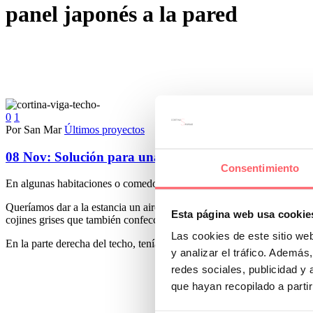
panel japonés a la pared
0
1
Por San Mar
Últimos proyectos
08 Nov:
Solución para una cortina con una viga en el
Consentimiento
En algunas habitaciones o comedores, podemos encontrar salientes en te
Queríamos dar a la estancia un aire moderno y a la vez sofisticado. 
Esta página web usa cookie
cojines grises que también confeccionamos para la cama.
Las cookies de este sitio we
En la parte derecha del techo, teníamos una viga que nos impedía una 
y analizar el tráfico. Ademá
redes sociales, publicidad y
que hayan recopilado a parti