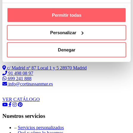
Permitir todas
Personalizar
Leer Más
Denegar
Conoce Cortinas Sanmar
c/ Madrid nº 87 Local 1 y 5 28970 Madrid
91 498 08 97
699 241 888
info@cortinassanmar.es
VER CATÁLOGO
Nuestros servicios
–
Servicios personalizados
–
Qué y cómo lo hacemos