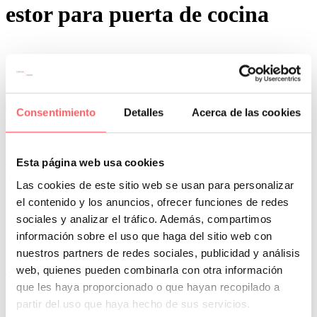
estor para puerta de cocina
Consentimiento
Detalles
Acerca de las cookies
0
0
Por San Mar
Últimos proyectos
30 Abr:
Estor lapa: la solución para tu puerta de
Esta página web usa cookies
cocina
Las cookies de este sitio web se usan para personalizar
En muchas cocinas se nos plantea la necesidad de poner cortinas en
el contenido y los anuncios, ofrecer funciones de redes
una puerta de salida a terraza o un tendedero. Una barra con un
sociales y analizar el tráfico. Además, compartimos
visillo puede ser que dificulte la apertura de la puerta. Un estor
información sobre el uso que haga del sitio web con
convencional tendrá que subirse hasta arriba cada vez que se quiera
acceder a la terraza. Y un estor enrollable no puede desmontarse
nuestros partners de redes sociales, publicidad y análisis
para lavar, lo que no gusta a algunos clientes.
web, quienes pueden combinarla con otra información
Tenemos una SOLUCÍN PRÁCTICA Y MUY DECORATIVA: EL
que les haya proporcionado o que hayan recopilado a
ESTOR LAPA.
partir del uso que haya hecho de sus servicios.