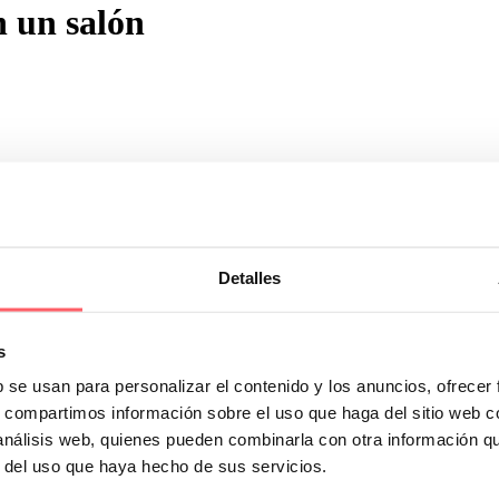
n un salón
na con radiador
Detalles
caso teníamos que coordinar dos huecos con diferentes alturas en la mis
 aprovechar al máximo el espacio disponible y no perder la capacidad caló
, sin abrir en medio. Instalado con un riel de aluminio al techo y con c
s
ntrario al que solemos salir fuera.
b se usan para personalizar el contenido y los anuncios, ofrecer
s, compartimos información sobre el uso que haga del sitio web 
 análisis web, quienes pueden combinarla con otra información q
r del uso que haya hecho de sus servicios.