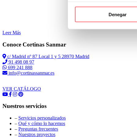
Denegar
Leer Más
Conoce Cortinas Sanmar
c/ Madrid nº 87 Local 1 y 5 28970 Madrid
91 498 08 97
699 241 888
info@cortinassanmar.es
VER CATÁLOGO
Nuestros servicios
–
Servicios personalizados
–
Qué y cómo lo hacemos
–
Preguntas frecuentes
–
Nuestros proyectos