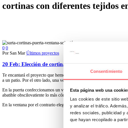
cortinas con diferentes tejidos e
0
0
Por San Mar
Últimos proyectos
20 Feb:
Elección de cortinas para una puerta y venta
Consentimiento
Te encantará el proyecto que hemos diseñado para este salón. En este 
a un patio. Por el otro lado, una ventana con un radiador. El reto era
En la puerta confeccionamos un visillo hasta el suelo en una sola pieza
Esta página web usa cookie
abatible obscilovatiente lo más cómodo es acumular el textil al lado co
Las cookies de este sitio we
En la ventana por el contrario elegimos un estor de textil tipo paqueto
y analizar el tráfico. Ademá
redes sociales, publicidad y
que hayan recopilado a parti