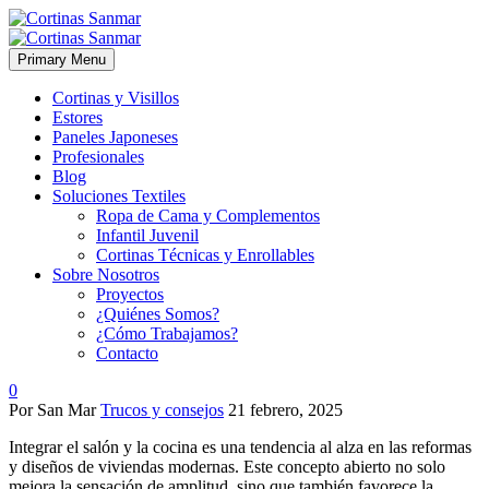
Primary Menu
Cortinas y Visillos
Estores
Paneles Japoneses
Profesionales
Blog
Soluciones Textiles
Ropa de Cama y Complementos
Infantil Juvenil
Cortinas Técnicas y Enrollables
Sobre Nosotros
Proyectos
¿Quiénes Somos?
¿Cómo Trabajamos?
Contacto
0
Por San Mar
Trucos y consejos
21 febrero, 2025
Integrar el salón y la cocina es una tendencia al alza en las reformas
y diseños de viviendas modernas. Este concepto abierto no solo
mejora la sensación de amplitud, sino que también favorece la