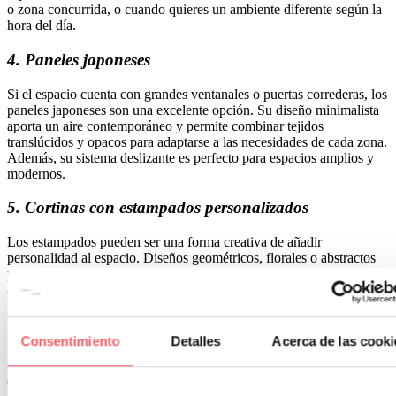
o zona concurrida, o cuando quieres un ambiente diferente según la
hora del día.
4. Paneles japoneses
Si el espacio cuenta con grandes ventanales o puertas correderas, los
paneles japoneses son una excelente opción. Su diseño minimalista
aporta un aire contemporáneo y permite combinar tejidos
translúcidos y opacos para adaptarse a las necesidades de cada zona.
Además, su sistema deslizante es perfecto para espacios amplios y
modernos.
5. Cortinas con estampados personalizados
Los estampados pueden ser una forma creativa de añadir
personalidad al espacio. Diseños geométricos, florales o abstractos
pueden dar un toque único al salón y la cocina, siempre
asegurándote de que armonicen con el resto de la decoración.
Consejos prácticos para elegir cortinas
Consentimiento
Detalles
Acerca de las cooki
A la hora de elegir
cortinas para tu salón y cocina integrados
, ten
en cuenta estos consejos: