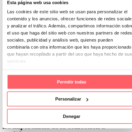
Esta página web usa cookies
Consulta a profesionales:
un experto en
confección a
medida
puede ayudarte a seleccionar las mejores opciones en
Las cookies de este sitio web se usan para personalizar el
función de tus necesidades y estilo.
contenido y los anuncios, ofrecer funciones de redes sociale
Apuesta por colores neutros:
los tonos claros o neutros se
y analizar el tráfico. Además, compartimos información sobr
integran fácilmente en cualquier decoración y potencian la
el uso que haga del sitio web con nuestros partners de redes
sensación de amplitud.
sociales, publicidad y análisis web, quienes pueden
No descuides los detalles:
los sistemas de sujeción, como
combinarla con otra información que les haya proporcionado
barras o rieles, también deben complementar el diseño general
que hayan recopilado a partir del uso que haya hecho de sus
del espacio. Considera acabados metálicos o de madera según
servicios.
el estilo de tu hogar.
Prueba combinaciones:
no temas mezclar diferentes tipos de
cortinas o estores para lograr un efecto único y funcional.
Permitir todas
Si estás buscando más inspiración para elegir las cortinas ideales
para tu salón, no te pierdas nuestro artículo
5 ejemplos de cortinas
perfectas para tu salón
. Encontrarás ideas prácticas y estilos únicos
Personalizar
que te ayudarán a transformar tu espacio, asegurándote de que tus
cortinas sean tanto funcionales como estéticamente impecables.
¡Descúbrelo ahora y dale a tu salón el toque que merece!
Denegar
La importancia de la confección a