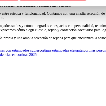
 carácter al espacio sin saturarlo. Permiten jugar con la luz, el color y
se adaptan con facilidad a futuras renovaciones.
to entre estética y funcionalidad. Contamos con una amplia selección de
io.
ampados sutiles y cómo integrarlas en espacios con personalidad, te anim
xplicamos cómo elegir el estilo, tejido y confección adecuados para log
n propia y una amplia selección de tejidos para que encuentres la soluc
inas con estampados sutiles
cortinas estampadas elegantes
cortinas perso
ndencias en cortinas 2025