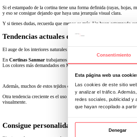
Si el estampado de la cortina tiene una forma definida (rayas, hojas, m
y eso se consigue dejando que haya una jerarquía visual clara.
Y si tienes dudas, recuerda que menos es más. Un buen estampado sut
Tendencias actuales en tejidos con estamp
El auge de los interiores naturales y sostenibles ha traído consigo u
Consentimiento
En
Cortinas Sanmar
trabajamos con tejidos que siguen estas tendencia
Los colores más demandados en Madrid son el blanco roto, gris perla, 
Esta página web usa cookie
Las cookies de este sitio we
Además, muchos de estos tejidos combinan diseño con tecnología: son la
y analizar el tráfico. Ademá
Otra tendencia creciente es el uso de estampados suaves en composicion
redes sociales, publicidad y
visualmente.
que hayan recopilado a parti
Consigue personalidad sin ruido visual
Denegar