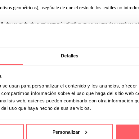
otivos geométricos), asegúrate de que el resto de los textiles no introd
il bien combinado puede ser más efectivo que una mezcla excesiva de 
ados suaves
na nueva generación de estampados que apuestan por la elegancia serena.
Detalles
s: visillos con textura tipo lino, rayas tenues casi texturales, motivos f
arena, piedra y tonos tierra suaves.
s
b se usan para personalizar el contenido y los anuncios, ofrecer
vables, resistentes al sol y con caídas fluidas que realzan el efecto d
s, compartimos información sobre el uso que haga del sitio web 
es dobles: cortinas + estores, o cortinas + visillos. Esto permite modu
 análisis web, quienes pueden combinarla con otra información q
r del uso que haya hecho de sus servicios.
Personalizar