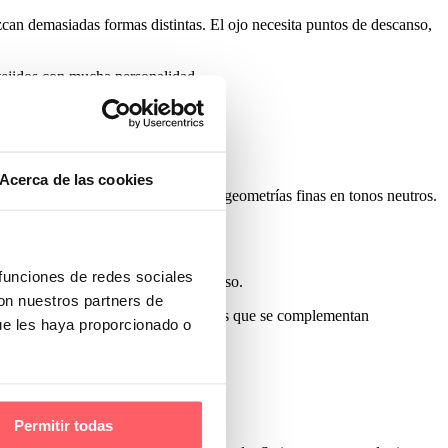
uzcan demasiadas formas distintas. El ojo necesita puntos de descanso,
tejidos con mucha personalidad.
Acerca de las cookies
lorales inspirados en la naturaleza o geometrías finas en tonos neutros.
 funciones de redes sociales
el estampado sin deformarlo con el uso.
con nuestros partners de
lar la luz y combinar distintos tejidos que se complementan
ue les haya proporcionado o
Permitir todas