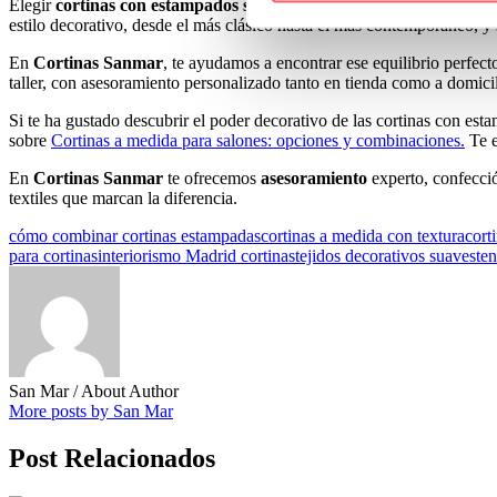
Elegir
cortinas con estampados sutiles
es una forma inteligente de dar
estilo decorativo, desde el más clásico hasta el más contemporáneo, y 
En
Cortinas Sanmar
, te ayudamos a encontrar ese equilibrio perfec
taller, con asesoramiento personalizado tanto en tienda como a domicil
Si te ha gustado descubrir el poder decorativo de las cortinas con est
sobre
Cortinas a medida para salones: opciones y combinaciones.
Te e
En
Cortinas Sanmar
te ofrecemos
asesoramiento
experto, confecció
textiles que marcan la diferencia.
cómo combinar cortinas estampadas
cortinas a medida con textura
cort
para cortinas
interiorismo Madrid cortinas
tejidos decorativos suaves
te
San Mar
/ About Author
More posts by San Mar
Post Relacionados