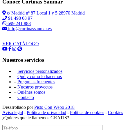
Conoce Cortinas Sanmar
c/ Madrid nº 87 Local 1 y 5 28970 Madrid
91 498 08 97
699 241 888
info@cortinassanmar.es
VER CATÁLOGO
Nuestros servicios
–
Servicios personalizados
–
Qué y cómo lo hacemos
–
Preguntas frecuentes
–
Nuestros proyectos
–
Quiénes somos
–
Contacto
Desarrollado por
Pisto Con Webo 2018
Aviso legal
-
Política de privacidad
-
Política de cookies
-
Cookies
¿Quieres que te llamemos GRATIS?